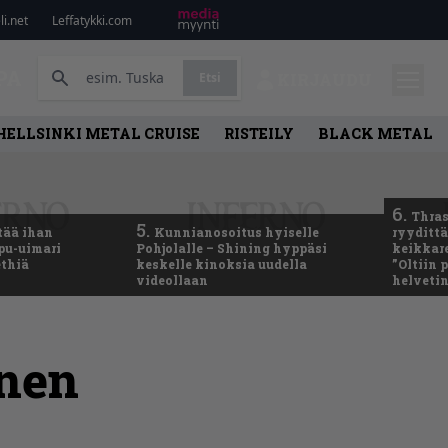
i.net
Leffatykki.com
PA
Etsi
KIRJAUDU
HELLSINKI METAL CRUISE
RISTEILY
BLACK METAL
6.
Thras
5.
tää ihan
Kunnianosoitus hyiselle
ryydittä
ppu-uimari
Pohjolalle – Shining hyppäsi
keikkare
ethiä
keskelle kinoksia uudella
”Oltiin
videollaan
helveti
enen