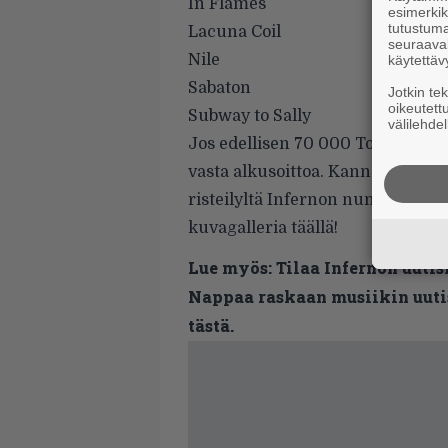
In Flames
esimerkiks
tutustuma
Lacuna Coil
seuraaval
Nile
käytettäv
Sabaton
Jotkin te
oikeutett
Subway to Sally
välilehdel
Jos edellisen 70 000 Tonsin ohje
vasta alkusoittoa. Kannattaa luk
risteilyltä Infernon
numerosta #
kuvagalleria täällä
!
Lue myös:
Tilaa Infernon uutis
Nappaa raskaan musiikin uutis
tästä.