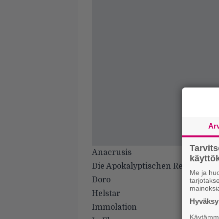
Ar
Tarvit
Anacrusis
käytt
Die Apokalyptischen Reiter
Me ja huo
Doro
tarjotak
mainoksi
Helstar
Hyväksym
Immolation
Käytämme 