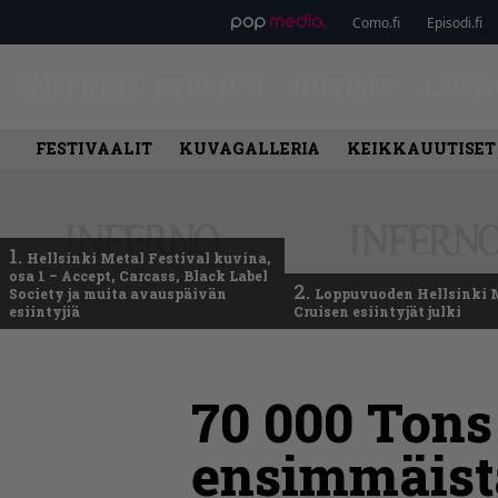
Como.fi
Episodi.fi
ETUSIVU
UUTISET
LEVY
FESTIVAALIT
KUVAGALLERIA
KEIKKAUUTISET
1.
Hellsinki Metal Festival kuvina,
osa 1 – Accept, Carcass, Black Label
2.
Society ja muita avauspäivän
Loppuvuoden Hellsinki 
esiintyjiä
Cruisen esiintyjät julki
70 000 Ton
ensimmäistä