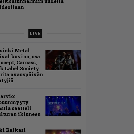
eikkatunnelmiin uudella
ideollaan
LIVE
sinki Metal
ival kuvina, osa
Accept, Carcass,
k Label Society
uita avauspäivän
ntyjiä
arvio:
puunmyyty
stia saatteli
lturan ikiuneen
ki Raikasi