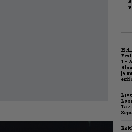
k
v
Hell
Fest
1 – 
Blac
ja m
esii
Live
Lop
Tava
Sepu
Rok