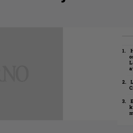
H
o
L
a
C
k
m