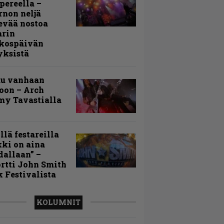
ereella –
rnon neljä
evää nostoa
arin
kospäivän
yksistä
uu vanhaan
toon – Arch
my Tavastialla
llä festareilla
ki on aina
allaan” –
rtti John Smith
 Festivalista
KOLUMNIT