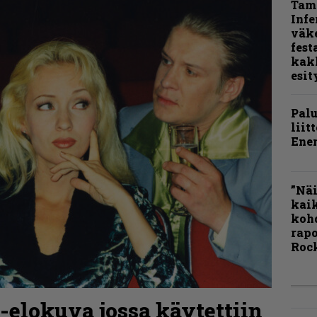
Tamp
Infe
väk
fest
kak
esit
Pal
liit
Ene
”Näi
kaik
kohd
rapo
Rock
o-elokuva jossa käytettiin