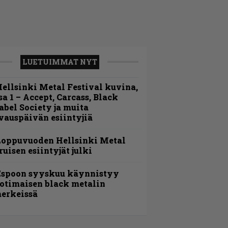
LUETUIMMAT NYT
ellsinki Metal Festival kuvina,
sa 1 – Accept, Carcass, Black
abel Society ja muita
vauspäivän esiintyjiä
Loppuvuoden Hellsinki Metal
ruisen esiintyjät julki
Espoon syyskuu käynnistyy
otimaisen black metalin
erkeissä