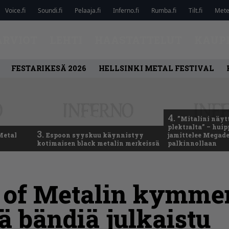
Voice.fi
Soundi.fi
Pelaaja.fi
Inferno.fi
Rumba.fi
Tilt.fi
Metel
ARVIOT
LEHTI
HAASTATTELUT
KAUP
FESTARIKESÄ 2026
HELLSINKI METAL FESTIVAL
4.
”Mitalini näyt
plektralta” – hui
3.
Metal
Espoon syyskuu käynnistyy
jamittelee Megad
kotimaisen black metalin merkeissä
palkinnollaan
s of Metalin kymm
 bändiä julkaistu