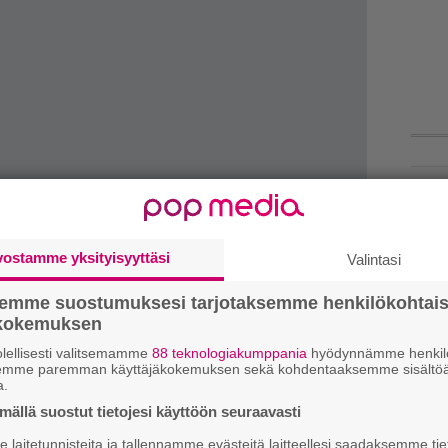
H
o
L
a
vostamme yksityisyyttäsi
Valintasi
semme suostumuksesi tarjotaksemme henkilökohtai
C
ökokemuksen
lellisesti valitsemamme
88 teknologiakumppania
hyödynnämme henkilö
semme paremman käyttäjäkokemuksen sekä kohdentaaksemme sisältöä
k
a.
m
ällä suostut tietojesi käyttöön seuraavasti
”
laitetunnisteita ja tallennamme evästeitä laitteellesi saadaksemme tie