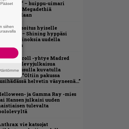
lektralta” – huippu-uimari
. Pääset
e
amittelee Megadethiä
alkinnollaan
n siihen
unnianosoitus hyiselle
uraavalla
ohjolalle – Shining hyppäsi
eskelle kinoksia uudella
ideollaan
hrash ’n’ roll -yhtye Madred
yydittää levyjulkaisua
eikkareissulla kuvatulla
äytäntömme
ideolla – ”Oltiin pakussa
usihädässä helvetin väsyneenä…”
Helloween- ja Gamma Ray -mies
ai Hansen julkaisi uuden
aistiaisen tulevalta
oololevyltä
nthrax vie katsojat