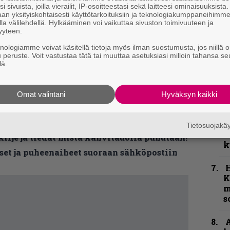
p
i sivuista, joilla vierailit, IP-osoitteestasi sekä laitteesi ominaisuuksista
an yksityiskohtaisesti käyttötarkoituksiin ja teknologiakumppaneihimm
j
la välilehdellä. Hylkääminen voi vaikuttaa sivuston toimivuuteen ja
p
yyteen.
knologiamme voivat käsitellä tietoja myös ilman suostumusta, jos niillä o
K
u peruste. Voit vastustaa tätä tai muuttaa asetuksiasi milloin tahansa se
P
lä.
k
lmasta voi mitään päätellä, tämä on todellakin
v
ea Matti Riekin reportaasi tämän vuoden
Omat valintani
Hyväksyn kaikki
94
. Ja ennen kaikkea kannattaa katsoa
komea
T
r
k
Tietosuojak
v
kirje ja tiedät mistä kahvitauolla puhutaan!
k
et ja puheenaiheet suoraan sähköpostiin
K
m
s
A