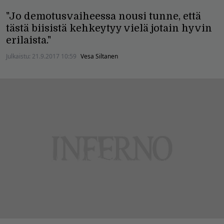
"Jo demotusvaiheessa nousi tunne, että
tästä biisistä kehkeytyy vielä jotain hyvin
erilaista."
Julkaistu:
21.9.2017 10:59
Vesa Siltanen