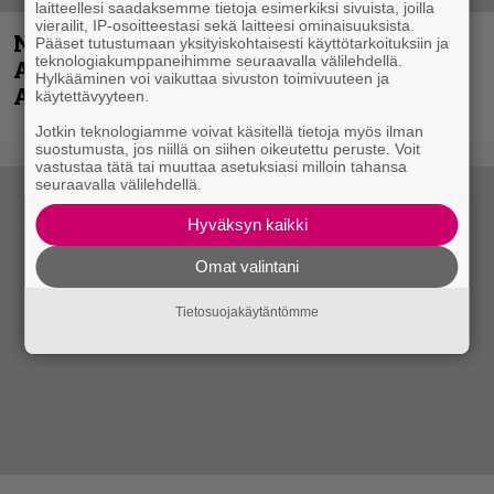
laitteellesi saadaksemme tietoja esimerkiksi sivuista, joilla
vierailit, IP-osoitteestasi sekä laitteesi ominaisuuksista.
Näin lähtee Ghostin Tobias Forgelta
Pääset tutustumaan yksityiskohtaisesti käyttötarkoituksiin ja
teknologiakumppaneihimme seuraavalla välilehdellä.
Accept – menossa mukana myös
Hylkääminen voi vaikuttaa sivuston toimivuuteen ja
Anthrax- ja Korn-miehistöä
käytettävyyteen.
Jotkin teknologiamme voivat käsitellä tietoja myös ilman
suostumusta, jos niillä on siihen oikeutettu peruste. Voit
vastustaa tätä tai muuttaa asetuksiasi milloin tahansa
seuraavalla välilehdellä.
Hyväksyn kaikki
Omat valintani
Tietosuojakäytäntömme