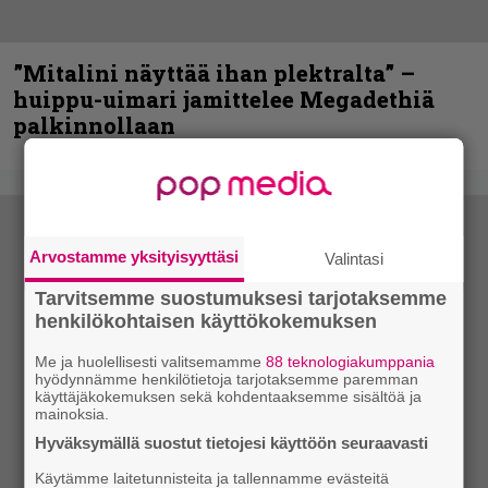
”Mitalini näyttää ihan plektralta” –
huippu-uimari jamittelee Megadethiä
palkinnollaan
Arvostamme yksityisyyttäsi
Valintasi
Tarvitsemme suostumuksesi tarjotaksemme
henkilökohtaisen käyttökokemuksen
Me ja huolellisesti valitsemamme
88 teknologiakumppania
hyödynnämme henkilötietoja tarjotaksemme paremman
käyttäjäkokemuksen sekä kohdentaaksemme sisältöä ja
mainoksia.
Hyväksymällä suostut tietojesi käyttöön seuraavasti
Käytämme laitetunnisteita ja tallennamme evästeitä