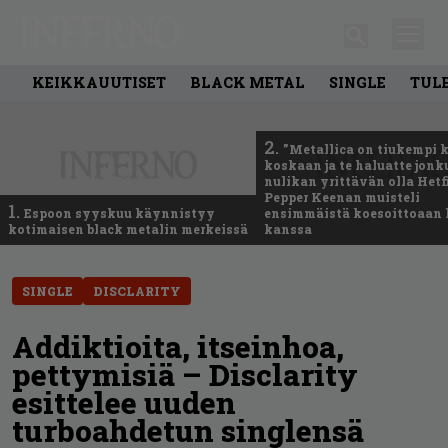
KEIKKAUUTISET
BLACK METAL
SINGLE
TUL
2.
”Metallica on tiukempi 
koskaan ja te haluatte jonk
nulikan yrittävän olla Hetfi
Pepper Keenan muisteli
1.
Espoon syyskuu käynnistyy
ensimmäistä koesoittoaan 
kotimaisen black metalin merkeissä
kanssa
SINGLE
DISCLARITY
Addiktioita, itseinhoa,
pettymisiä – Disclarity
esittelee uuden
turboahdetun singlensä