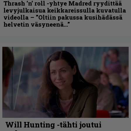
Thrash ’n’ roll -yhtye Madred ryydittää
levyjulkaisua keikkareissulla kuvatulla
videolla – ”Oltiin pakussa kusihädässä
helvetin väsyneenä…”