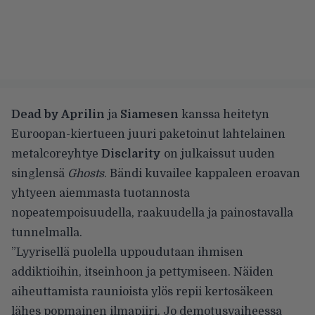
Dead by Aprilin
ja
Siamesen
kanssa heitetyn
Euroopan-kiertueen juuri paketoinut lahtelainen
metalcoreyhtye
Disclarity
on julkaissut uuden
singlensä
Ghosts
. Bändi kuvailee kappaleen eroavan
yhtyeen aiemmasta tuotannosta
nopeatempoisuudella, raakuudella ja painostavalla
tunnelmalla.
”Lyyrisellä puolella uppoudutaan ihmisen
addiktioihin, itseinhoon ja pettymiseen. Näiden
aiheuttamista raunioista ylös repii kertosäkeen
lähes popmainen ilmapiiri. Jo demotusvaiheessa