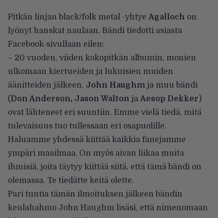
Pitkän linjan black/folk metal -yhtye
Agalloch
on
lyönyt hanskat naulaan. Bändi tiedotti asiasta
Facebook-sivullaan
eilen:
– 20 vuoden, viiden kokopitkän albumin, monien
ulkomaan kiertueiden ja lukuisien muiden
äänitteiden jälkeen,
John Haughm
ja muu bändi
(
Don Anderson, Jason Walton
ja
Aesop Dekker
)
ovat lähteneet eri suuntiin. Emme vielä tiedä, mitä
tulevaisuus tuo tullessaan eri osapuolille.
Haluamme yhdessä kiittää kaikkia fanejamme
ympäri maailmaa. On myös aivan liikaa muita
ihmisiä, joita täytyy kiittää siitä, että tämä bändi on
olemassa. Te tiedätte keitä olette.
Pari tuntia tämän ilmoituksen jälkeen bändin
keulahahmo John Haughm lisäsi, että nimenomaan