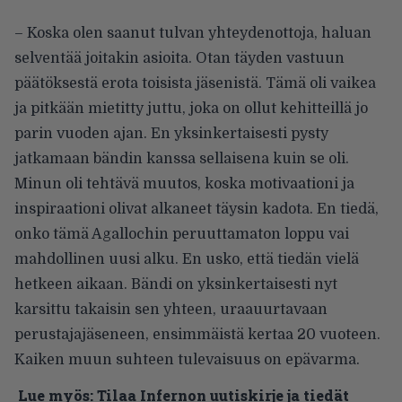
– Koska olen saanut tulvan yhteydenottoja, haluan
selventää joitakin asioita. Otan täyden vastuun
päätöksestä erota toisista jäsenistä. Tämä oli vaikea
ja pitkään mietitty juttu, joka on ollut kehitteillä jo
parin vuoden ajan. En yksinkertaisesti pysty
jatkamaan bändin kanssa sellaisena kuin se oli.
Minun oli tehtävä muutos, koska motivaationi ja
inspiraationi olivat alkaneet täysin kadota. En tiedä,
onko tämä Agallochin peruuttamaton loppu vai
mahdollinen uusi alku. En usko, että tiedän vielä
hetkeen aikaan. Bändi on yksinkertaisesti nyt
karsittu takaisin sen yhteen, uraauurtavaan
perustajajäseneen, ensimmäistä kertaa 20 vuoteen.
Kaiken muun suhteen tulevaisuus on epävarma.
Lue myös:
Tilaa Infernon uutiskirje ja tiedät