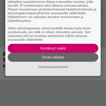
laitteellesi saadaksemme tietoja esimerkiksi sivuista, joilla
vierailit, IP-osoitteestasi sekä laitteesi ominaisuuksista.
Pääset tutustumaan yksityiskohtaisesti käyttötarkoituksiin ja
teknologiakumppaneihimme seuraavalla välilehdellä.
Hylkääminen voi vaikuttaa sivuston toimivuuteen ja
käytettävyyteen.
Jotkin teknologiamme voivat käsitellä tietoja myös ilman
suostumusta, jos niillä on siihen oikeutettu peruste. Voit
vastustaa tätä tai muuttaa asetuksiasi milloin tahansa
seuraavalla välilehdellä.
Hyväksyn kaikki
Kunnianosoitus hyiselle Pohjolalle –
Omat valintani
Shining hyppäsi keskelle kinoksia
uudella videollaan
Tietosuojakäytäntömme