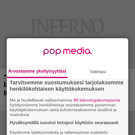
Arvostamme yksityisyyttäsi
Valintasi
”Mitalini näyttää ihan plektralta” –
Tarvitsemme suostumuksesi tarjotaksemme
huippu-uimari jamittelee Megadethiä
henkilökohtaisen käyttökokemuksen
palkinnollaan
Me ja huolellisesti valitsemamme
88 teknologiakumppania
hyödynnämme henkilötietoja tarjotaksemme paremman
käyttäjäkokemuksen sekä kohdentaaksemme sisältöä ja
mainoksia.
Hyväksymällä suostut tietojesi käyttöön seuraavasti
Käytämme laitetunnisteita ja tallennamme evästeitä