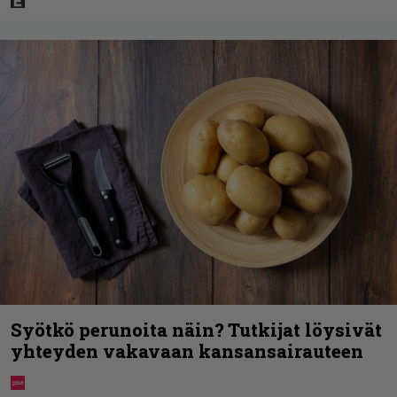
Syötkö perunoita näin? Tutkijat löysivät
yhteyden vakavaan kansansairauteen