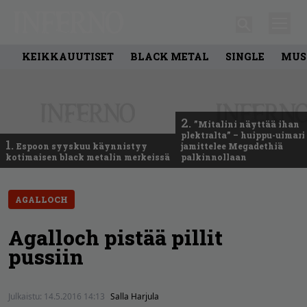
KEIKKAUUTISET
BLACK METAL
SINGLE
MUS
2.
”Mitalini näyttää ihan
plektralta” – huippu-uimari
1.
Espoon syyskuu käynnistyy
jamittelee Megadethiä
kotimaisen black metalin merkeissä
palkinnollaan
AGALLOCH
Agalloch pistää pillit
pussiin
Julkaistu:
14.5.2016 14:13
Salla Harjula