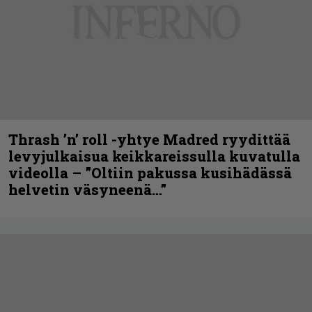
Thrash ’n’ roll -yhtye Madred ryydittää
levyjulkaisua keikkareissulla kuvatulla
videolla – ”Oltiin pakussa kusihädässä
helvetin väsyneenä…”