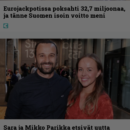
Eurojackpotissa poksahti 32,7 miljoonaa,
ja tänne Suomen isoin voitto meni
Sara ja Mikko Parikka etsivät uutta