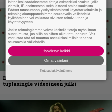
laitteellesi saadaksemme tietoja esimerkiksi sivuista, joilla
vierailit, IP-osoitteestasi sekä laitteesi ominaisuuksista.
Pääset tutustumaan yksityiskohtaisesti käyttötarkoituksiin ja
teknologiakumppaneihimme seuraavalla välilehdellä.
Hylkääminen voi vaikuttaa sivuston toimivuuteen ja
käytettävyyteen.
Jotkin teknologiamme voivat käsitellä tietoja myös ilman
suostumusta, jos niillä on siihen oikeutettu peruste. Voit
vastustaa tätä tai muuttaa asetuksiasi milloin tahansa
seuraavalla välilehdellä.
Hyväksyn kaikki
Omat valintani
Tietosuojakäytäntömme
Blind Channel palaa rytinällä –
tuplasingle videoineen julki