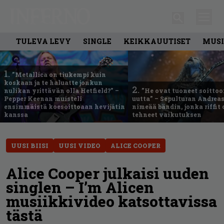
TULEVA LEVY
SINGLE
KEIKKAUUTISET
MUSI
1.
”Metallica on tiukempi kuin
koskaan ja te haluatte jonkun
2.
nulikan yrittävän olla Hetfield?” –
”He ovat tuoneet soittoo
Pepper Keenan muisteli
uutta” – Sepulturan Andreas
ensimmäistä koesoittoaan hevijätin
nimeää bändin, jonka riffit
kanssa
tehneet vaikutuksen
UUSI BIISI
UUSI VIDEO
ALICE COOPER
Alice Cooper julkaisi uuden
singlen – I’m Alicen
musiikkivideo katsottavissa
tästä