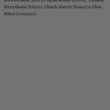
Nita Strauss
(kitara),
Ryan Roxie
(kitara),
Tommy
Henrikson
(kitara),
Chuck Garric
(basso) ja
Glen
Sobel
(rummut).