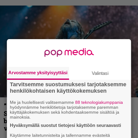
Arvostamme yksityisyyttäsi
Valintasi
Tarvitsemme suostumuksesi tarjotaksemme
henkilökohtaisen käyttökokemuksen
Me ja huolellisesti valitsemamme
88 teknologiakumppania
”He ovat tuoneet soittoon jotain uutta” –
hyödynnämme henkilötietoja tarjotaksemme paremman
Sepulturan Andreas Kisser nimeää
käyttäjäkokemuksen sekä kohdentaaksemme sisältöä ja
mainoksia.
bändin, jonka riffit ovat tehneet
Hyväksymällä suostut tietojesi käyttöön seuraavasti
vaikutuksen
Käytämme laitetunnisteita ja tallennamme evästeitä