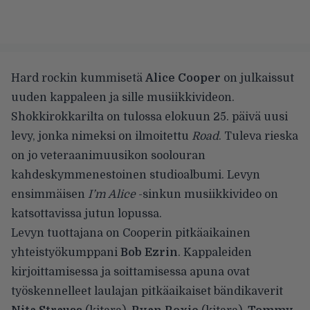
Hard rockin kummisetä
Alice Cooper
on julkaissut
uuden kappaleen ja sille musiikkivideon.
Shokkirokkarilta on tulossa elokuun 25. päivä uusi
levy, jonka nimeksi on ilmoitettu
Road
. Tuleva rieska
on jo veteraanimuusikon soolouran
kahdeskymmenestoinen studioalbumi. Levyn
ensimmäisen
I’m Alice
-sinkun musiikkivideo on
katsottavissa jutun lopussa.
Levyn tuottajana on Cooperin pitkäaikainen
yhteistyökumppani
Bob Ezrin
. Kappaleiden
kirjoittamisessa ja soittamisessa apuna ovat
työskennelleet laulajan pitkäaikaiset bändikaverit