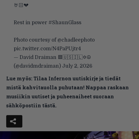
🤘🏻💔
Rest in power
#ShaunGlass
Photo courtesy of
@chadleephoto
pic.twitter.com/N4PaPUjtr4
— David Draiman 🟦🇺🇸🇮🇱✡️☮️
(@davidmdraiman)
July 2, 2026
Lue myös:
Tilaa Infernon uutiskirje ja tiedät
mistä kahvitauolla puhutaan! Nappaa raskaan
musiikin uutiset ja puheenaiheet suoraan
sähköpostiin tästä.