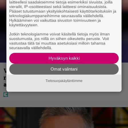
laitteellesi saadaksemme tietoja esimerkiksi sivuista, joilla
vierailit, IP-osoitteestasi sekä laitteesi ominaisuuksista.
Pääset tutustumaan yksityiskohtaisesti käyttötarkoituksiin ja
teknologiakumppaneihimme seuraavalla välilehdellä.
Hylkääminen voi vaikuttaa sivuston toimivuuteen ja
käytettävyyteen.
Jotkin teknologiamme voivat käsitellä tietoja myös ilman
suostumusta, jos niillä on siihen oikeutettu peruste. Voit
vastustaa tätä tai muuttaa asetuksiasi milloin tahansa
seuraavalla välilehdellä.
Hyväksyn kaikki
Omat valintani
Vappu Pimiä sai huonoa palvelua
ravintolassa – pettyi siellä kahteen
Tietosuojakäytäntömme
asiaan