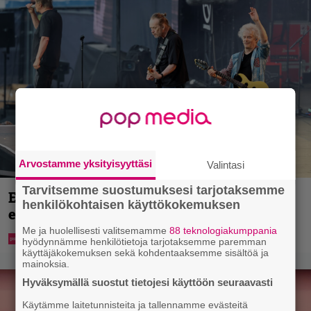
Arvostamme yksityisyyttäsi
Valintasi
Tarvitsemme suostumuksesi tarjotaksemme
Eppu Normaalin viimeinen konsertti
henkilökohtaisen käyttökokemuksen
esitetään Ylellä
Me ja huolellisesti valitsemamme
88 teknologiakumppania
hyödynnämme henkilötietoja tarjotaksemme paremman
käyttäjäkokemuksen sekä kohdentaaksemme sisältöä ja
mainoksia.
Hyväksymällä suostut tietojesi käyttöön seuraavasti
Käytämme laitetunnisteita ja tallennamme evästeitä