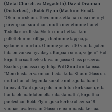
(
Metal Church
, ex-
Megadeth
),
David Draiman
(
Disturbed
) ja
Robb Flynn
(
Machine Head
).
”Olen murskana. Toivoimme, että hän olisi mennyt
parempaan suuntaan, mutta menetimme hänet.
Todella surullista. Mietin niitä hetkiä, kun
pallottelimme riffejä ja heitimme läppää, ja
sydämeni murtuu. Olimme ystäviä 30 vuotta, joten
tätä on vaikea hyväksyä. Kaipaan sinua, veljeni”, Holt
kirjoittaa saatteeksi kuvaan, jossa Glass poseeraa
Exodus-paidassa näyttelijä
Will Smithin
kanssa.
”Moni teistä ei varmaan tiedä, kuka Shaun Glass oli,
mutta hän oli legenda kaikille niille, jotka hänet
tunsivat. Tähti, joka paloi niin hiton kirkkaasti, että
häntä oli mahdoton olla rakastamatta”, kirjoittaa
puolestaan Robb Flynn, joka kertoo olleensa 19-
vuotias tavatessaan Glassin ensimmäistä kertaa.