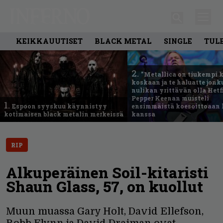
KEIKKAUUTISET
BLACK METAL
SINGLE
TUL
2.
”Metallica on tiukempi 
koskaan ja te haluatte jonk
nulikan yrittävän olla Hetfi
Pepper Keenan muisteli
1.
Espoon syyskuu käynnistyy
ensimmäistä koesoittoaan 
kotimaisen black metalin merkeissä
kanssa
RIP
Alkuperäinen Soil-kitaristi
Shaun Glass, 57, on kuollut
Muun muassa Gary Holt, David Ellefson,