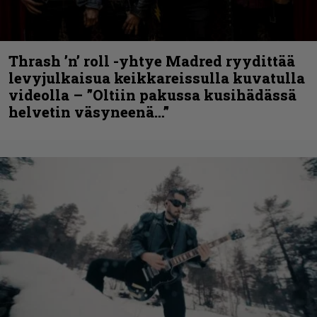
Thrash ’n’ roll -yhtye Madred ryydittää
levyjulkaisua keikkareissulla kuvatulla
videolla – ”Oltiin pakussa kusihädässä
helvetin väsyneenä…”