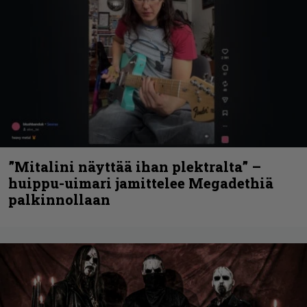
”Mitalini näyttää ihan plektralta” –
huippu-uimari jamittelee Megadethiä
palkinnollaan