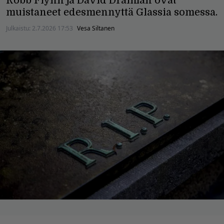
Robb Flynn ja David Draiman ovat
muistaneet edesmennyttä Glassia somessa.
Julkaistu:
2.7.2026 17:53
Vesa Siltanen