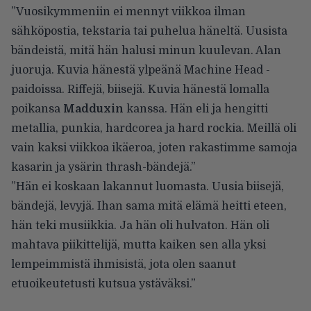
”Vuosikymmeniin ei mennyt viikkoa ilman
sähköpostia, tekstaria tai puhelua häneltä. Uusista
bändeistä, mitä hän halusi minun kuulevan. Alan
juoruja. Kuvia hänestä ylpeänä Machine Head -
paidoissa. Riffejä, biisejä. Kuvia hänestä lomalla
poikansa
Madduxin
kanssa. Hän eli ja hengitti
metallia, punkia, hardcorea ja hard rockia. Meillä oli
vain kaksi viikkoa ikäeroa, joten rakastimme samoja
kasarin ja ysärin thrash-bändejä.”
”Hän ei koskaan lakannut luomasta. Uusia biisejä,
bändejä, levyjä. Ihan sama mitä elämä heitti eteen,
hän teki musiikkia. Ja hän oli hulvaton. Hän oli
mahtava piikittelijä, mutta kaiken sen alla yksi
lempeimmistä ihmisistä, jota olen saanut
etuoikeutetusti kutsua ystäväksi.”