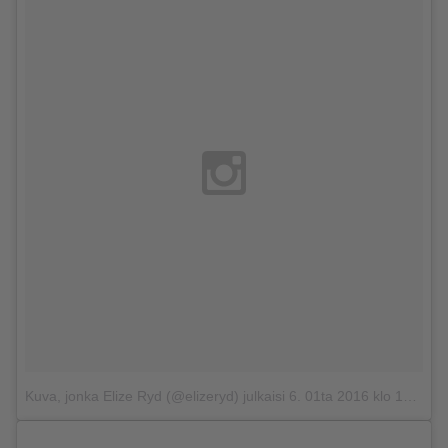
Kuva, jonka Elize Ryd (@elizeryd) julkaisi
6. 01ta 2016 klo 13.25 PST