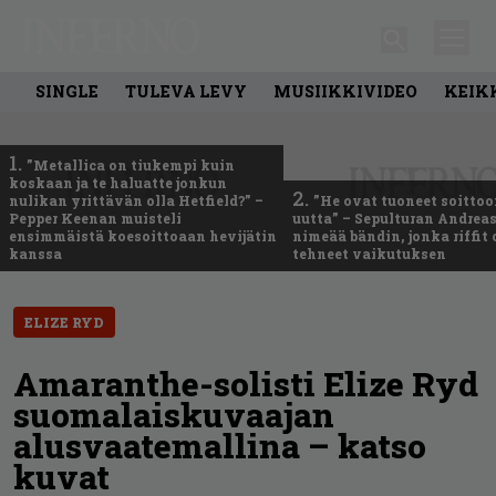
SINGLE
TULEVA LEVY
MUSIIKKIVIDEO
KEIK
1.
”Metallica on tiukempi kuin
koskaan ja te haluatte jonkun
2.
nulikan yrittävän olla Hetfield?” –
”He ovat tuoneet soittoo
Pepper Keenan muisteli
uutta” – Sepulturan Andreas
ensimmäistä koesoittoaan hevijätin
nimeää bändin, jonka riffit
kanssa
tehneet vaikutuksen
ELIZE RYD
Amaranthe-solisti Elize Ryd
suomalaiskuvaajan
alusvaatemallina – katso
kuvat