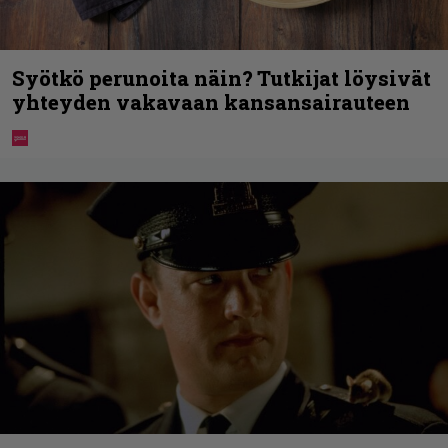
Syötkö perunoita näin? Tutkijat löysivät
yhteyden vakavaan kansansairauteen