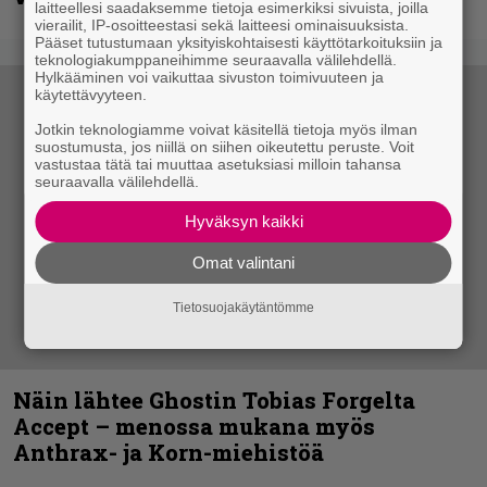
laitteellesi saadaksemme tietoja esimerkiksi sivuista, joilla
vierailit, IP-osoitteestasi sekä laitteesi ominaisuuksista.
Pääset tutustumaan yksityiskohtaisesti käyttötarkoituksiin ja
teknologiakumppaneihimme seuraavalla välilehdellä.
Hylkääminen voi vaikuttaa sivuston toimivuuteen ja
käytettävyyteen.
Jotkin teknologiamme voivat käsitellä tietoja myös ilman
suostumusta, jos niillä on siihen oikeutettu peruste. Voit
vastustaa tätä tai muuttaa asetuksiasi milloin tahansa
seuraavalla välilehdellä.
Hyväksyn kaikki
Omat valintani
Tietosuojakäytäntömme
Näin lähtee Ghostin Tobias Forgelta
Accept – menossa mukana myös
Anthrax- ja Korn-miehistöä