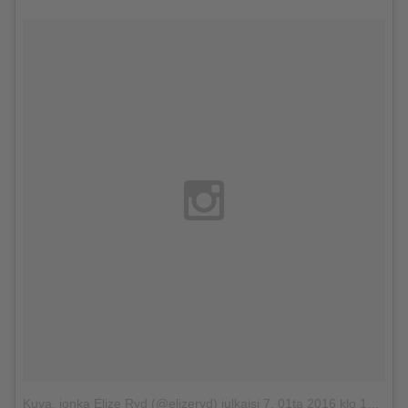
Kuva, jonka Elize Ryd (@elizeryd) julkaisi
7. 01ta 2016 klo 10.12 PST