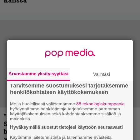
kanssa
Arvostamme yksityisyyttäsi
Valintasi
Tarvitsemme suostumuksesi tarjotaksemme
henkilökohtaisen käyttökokemuksen
Me ja huolellisesti valitsemamme
88 teknologiakumppania
hyödynnämme henkilötietoja tarjotaksemme paremman
käyttäjäkokemuksen sekä kohdentaaksemme sisältöä ja
”He ovat tuoneet soittoon jotain uutta” –
mainoksia.
Sepulturan Andreas Kisser nimeää
Hyväksymällä suostut tietojesi käyttöön seuraavasti
bändin, jonka riffit ovat tehneet
Käytämme laitetunnisteita ja tallennamme evästeitä
vaikutuksen