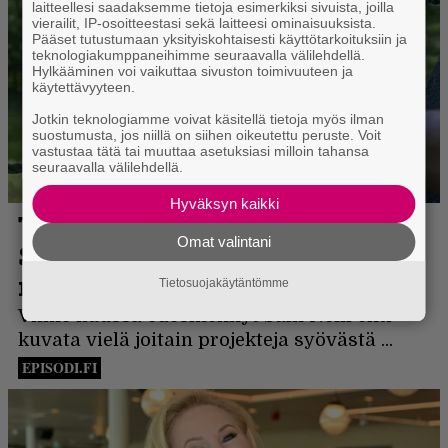
laitteellesi saadaksemme tietoja esimerkiksi sivuista, joilla
vierailit, IP-osoitteestasi sekä laitteesi ominaisuuksista.
Pääset tutustumaan yksityiskohtaisesti käyttötarkoituksiin ja
teknologiakumppaneihimme seuraavalla välilehdellä.
Hylkääminen voi vaikuttaa sivuston toimivuuteen ja
käytettävyyteen.
Jotkin teknologiamme voivat käsitellä tietoja myös ilman
suostumusta, jos niillä on siihen oikeutettu peruste. Voit
vastustaa tätä tai muuttaa asetuksiasi milloin tahansa
seuraavalla välilehdellä.
Hyväksyn kaikki
Omat valintani
Tietosuojakäytäntömme