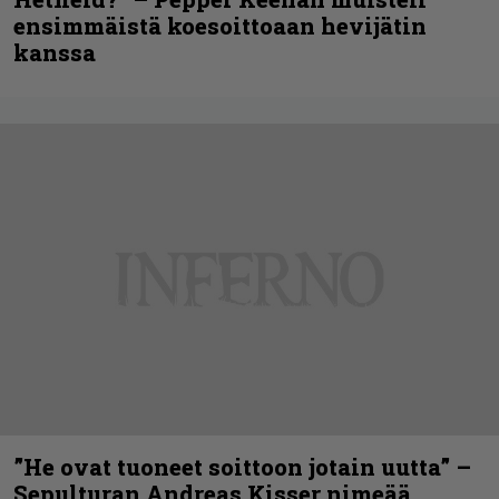
ensimmäistä koesoittoaan hevijätin
kanssa
”He ovat tuoneet soittoon jotain uutta” –
Sepulturan Andreas Kisser nimeää