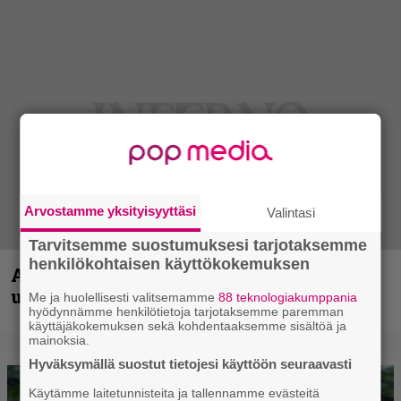
Arvostamme yksityisyyttäsi
Valintasi
Tarvitsemme suostumuksesi tarjotaksemme
henkilökohtaisen käyttökokemuksen
Anthrax vie katsojat keikkatunnelmiin
uudella videollaan
Me ja huolellisesti valitsemamme
88 teknologiakumppania
hyödynnämme henkilötietoja tarjotaksemme paremman
käyttäjäkokemuksen sekä kohdentaaksemme sisältöä ja
mainoksia.
Hyväksymällä suostut tietojesi käyttöön seuraavasti
Käytämme laitetunnisteita ja tallennamme evästeitä