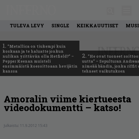
TULEVA LEVY
SINGLE
KEIKKAUUTISET
MUSI
1.
”Metallica on tiukempi kuin
koskaan ja te haluatte jonkun
2.
nulikan yrittävän olla Hetfield?” –
”He ovat tuoneet soittoo
Pepper Keenan muisteli
uutta” – Sepulturan Andreas
ensimmäistä koesoittoaan hevijätin
nimeää bändin, jonka riffit
kanssa
tehneet vaikutuksen
Amoralin viime kiertueesta
videodokumentti – katso!
Julkaistu:
11.9.2012 15:43