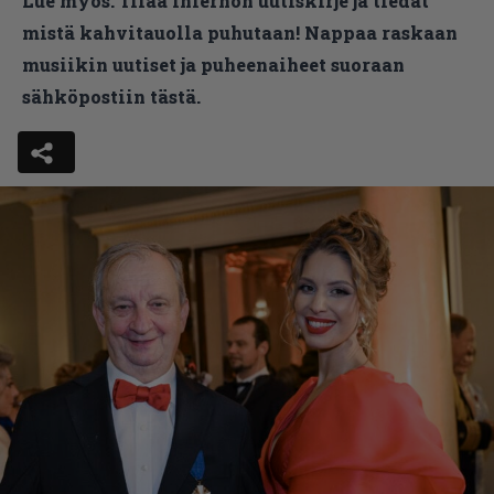
Lue myös:
Tilaa Infernon uutiskirje ja tiedät
mistä kahvitauolla puhutaan! Nappaa raskaan
musiikin uutiset ja puheenaiheet suoraan
sähköpostiin tästä.