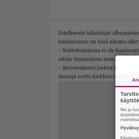
Edellisestä Aikakirjat-albumist
toimintanne on tänä aikana ollut
– Soittotoimintaa ei ole kauheasti
eihän tämmöinen monoliitti synn
– Muistaakseni joskus kuusi vuott
demoja uutta kiekkoa varten, kita
Ar
Tarvit
käytt
Me ja huo
tarjotak
mainoksi
Hyväksym
Käytämme 