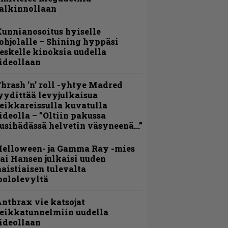
alkinnollaan
unnianosoitus hyiselle
ohjolalle – Shining hyppäsi
eskelle kinoksia uudella
ideollaan
hrash ’n’ roll -yhtye Madred
yydittää levyjulkaisua
eikkareissulla kuvatulla
ideolla – ”Oltiin pakussa
usihädässä helvetin väsyneenä…”
Helloween- ja Gamma Ray -mies
ai Hansen julkaisi uuden
aistiaisen tulevalta
oololevyltä
nthrax vie katsojat
eikkatunnelmiin uudella
ideollaan