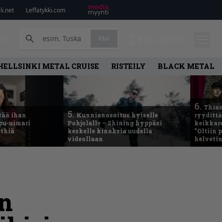
i.net
Leffatykki.com
PA
Etsi
KIRJAUDU
HELLSINKI METAL CRUISE
RISTEILY
BLACK METAL
6.
Thras
5.
tää ihan
Kunnianosoitus hyiselle
ryydittä
ppu-uimari
Pohjolalle – Shining hyppäsi
keikkare
ethiä
keskelle kinoksia uudella
”Oltiin
videollaan
helveti
in