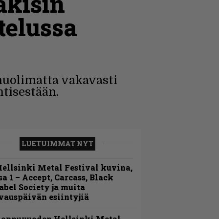
äkisin
telussa
huolimatta vakavasti
tisestään.
LUETUIMMAT NYT
ellsinki Metal Festival kuvina,
sa 1 – Accept, Carcass, Black
abel Society ja muita
vauspäivän esiintyjiä
Loppuvuoden Hellsinki Metal