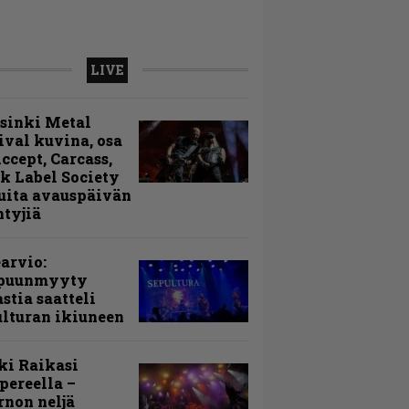
LIVE
sinki Metal
ival kuvina, osa
Accept, Carcass,
k Label Society
uita avauspäivän
ntyjiä
arvio:
puunmyyty
stia saatteli
lturan ikiuneen
ki Raikasi
ereella –
rnon neljä