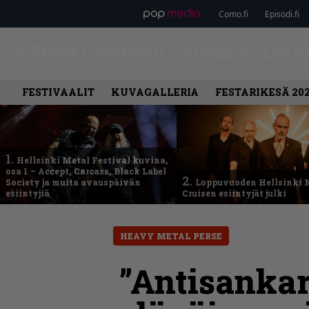
Como.fi
Episodi.fi
ETUSIVU
UUTISET
LEVY
FESTIVAALIT
KUVAGALLERIA
FESTARIKESÄ 20
1.
Hellsinki Metal Festival kuvina,
osa 1 – Accept, Carcass, Black Label
2.
Society ja muita avauspäivän
Loppuvuoden Hellsinki 
esiintyjiä
Cruisen esiintyjät julki
HEAVY METAL PERSE
”Antisankar