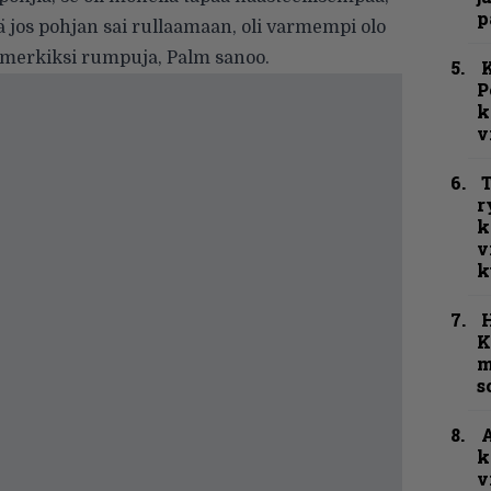
p
jos pohjan sai rullaamaan, oli varmempi olo
merkiksi rumpuja, Palm sanoo.
K
P
k
v
T
r
k
v
k
K
m
s
A
k
v