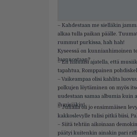
– Kahdestaan me sielläkin jammail
alkaa tulla paikan päälle. Tuumat
rummut purkissa, hah hah!
Kyseessä on kunnianhimoinen teo
luonnostaan?
– En haluaisi ajatella, että musii
tapahtua, Romppainen pohdiskel
– Vaikeampaa olisi kahlita luovu
polkujen löytäminen on myös itse
uudestaan samaa albumia kuin a
ihmisiäkin!
– Juhalla oli jo ensimmäisen levy
kakkoslevylle tulisi pitkä biisi, P
– Siitä tehtiin aikoinaan demokin
päätyi kuitenkin ainakin pari rif