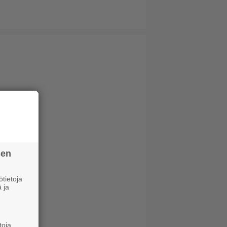
sen
tietoja
 ja
toja