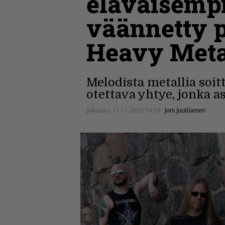
eläväisempi
väännetty p
Heavy Meta
Melodista metallia soi
otettava yhtye, jonka 
Julkaistu:
11.11.2022 14:19
Joni Juutilainen