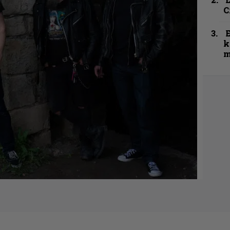
C
k
m