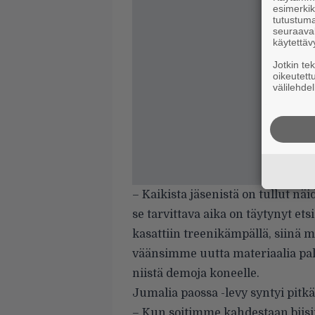
esimerkiks
tutustuma
seuraaval
käytettäv
Jotkin te
oikeutett
välilehdel
– Kaikista jäsenistä on tullut näi
se tarvittava aika on täytynyt ets
kasattiin treenikämpällä, siinä m
väänsimme uutta materiaalia palj
niistä demoja koneelle.
Jumalia paossa -levy syntyi pitk
– Kun soitimme kahdestaan biisip