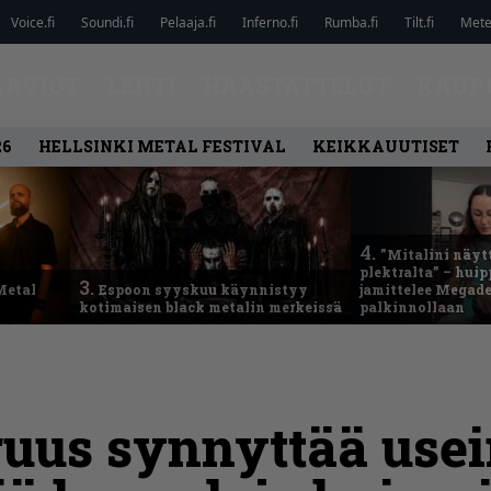
Voice.fi
Soundi.fi
Pelaaja.fi
Inferno.fi
Rumba.fi
Tilt.fi
Metel
ARVIOT
LEHTI
HAASTATTELUT
KAUP
26
HELLSINKI METAL FESTIVAL
KEIKKAUUTISET
4.
”Mitalini näyt
plektralta” – hui
3.
Metal
Espoon syyskuu käynnistyy
jamittelee Megad
kotimaisen black metalin merkeissä
palkinnollaan
uus synnyttää use