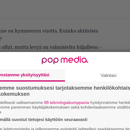
anne on kymmenen vuotta. Kuinka aktiivista
?
 ollut, mutta levyä on valmisteltu hiljalleen –
y viikossa, rumpali Heikki Romppainen avaa.
a sitten tehtiin ensimmäisiä biisipohjia tai
risti-laulaja Matias Palm jatkaa.
vostamme yksityisyyttäsi
Valintasi
semme suostumuksesi tarjotaksemme henkilökohtai
ökokemuksen
lellisesti valitsemamme
88 teknologiakumppania
hyödynnämme henkilö
semme paremman käyttäjäkokemuksen sekä kohdentaaksemme sisältöä
a.
ällä suostut tietojesi käyttöön seuraavasti
laitetunnisteita ja tallennamme evästeitä laitteellesi saadaksemme tie