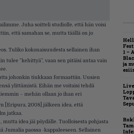
imme. Juha soitteli studiolle, että hän voisi
tiin, että samahan se, mutta täällä on jo
Hell
Fest
s. Tuliko kokonaisuudesta sellainen ihan
1 – 
Blac
kin tulee ”kehittyä”, vaan sen pitäisi antaa vain
ja m
ee.
esii
utta johonkin tiukkaan formaattiin. Uusien
Live
nsä ylittämistä. Eihän me voitaisi tehdä
Lop
iemmin – mehän ollaan jo ihan eri
Tava
Sepu
n [Eripura, 2008] jälkeen idea, että
alm jatkaa.
Rok
, mutta idea jäi pöydälle. Tuolloisesta pohjasta
Tamp
fiä Jumalia paossa -kappaleeseen. Sellainen
Infe