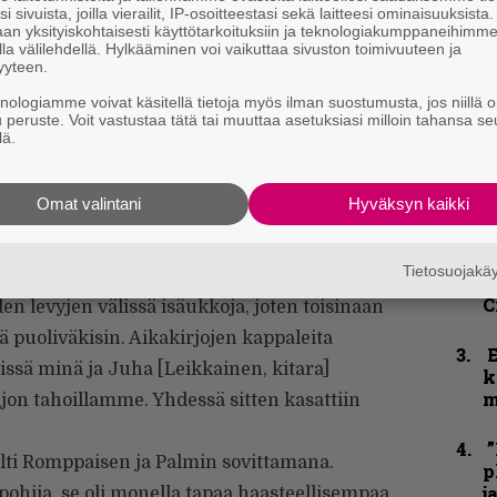
i sivuista, joilla vierailit, IP-osoitteestasi sekä laitteesi ominaisuuksista
an yksityiskohtaisesti käyttötarkoituksiin ja teknologiakumppaneihimm
la välilehdellä. Hylkääminen voi vaikuttaa sivuston toimivuuteen ja
yyteen.
knologiamme voivat käsitellä tietoja myös ilman suostumusta, jos niillä o
u peruste. Voit vastustaa tätä tai muuttaa asetuksiasi milloin tahansa se
lä.
H
o
Omat valintani
Hyväksyn kaikki
L
a
Tietosuojak
C
den levyjen välissä isäukkoja, joten toisinaan
iä puoliväkisin. Aikakirjojen kappaleita
issä minä ja Juha [Leikkainen, kitara]
k
m
on tahoillamme. Yhdessä sitten kasattiin
”
älti Romppaisen ja Palmin sovittamana.
p
j
ohjia, se oli monella tapaa haasteellisempaa,