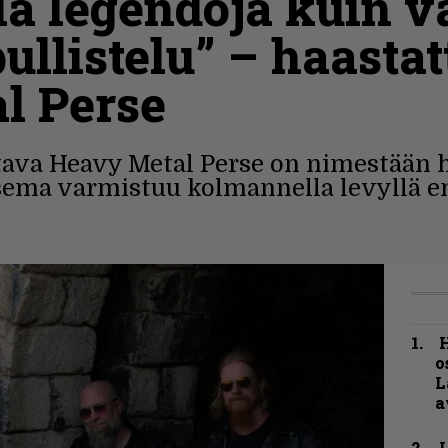
ä legendoja kuin v
ullistelu” – haastat
l Perse
ttava Heavy Metal Perse on nimestään 
asema varmistuu kolmannella levyllä en
H
o
L
a