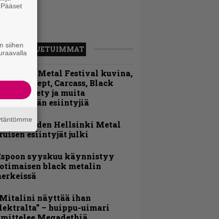
. Pääset
e
n siihen
LUETUIMMAT
uraavalla
ellsinki Metal Festival kuvina,
sa 1 – Accept, Carcass, Black
abel Society ja muita
vauspäivän esiintyjiä
äytäntömme
Loppuvuoden Hellsinki Metal
ruisen esiintyjät julki
Espoon syyskuu käynnistyy
otimaisen black metalin
erkeissä
Mitalini näyttää ihan
lektralta” – huippu-uimari
amittelee Megadethiä