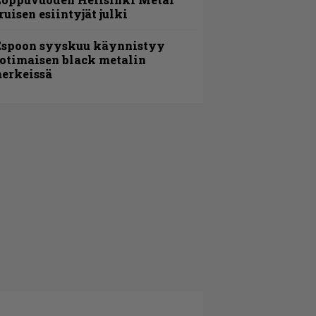
ruisen esiintyjät julki
Espoon syyskuu käynnistyy
otimaisen black metalin
erkeissä