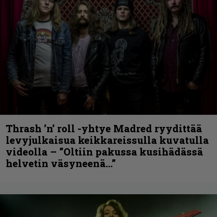
Thrash ’n’ roll -yhtye Madred ryydittää
levyjulkaisua keikkareissulla kuvatulla
videolla – ”Oltiin pakussa kusihädässä
helvetin väsyneenä…”