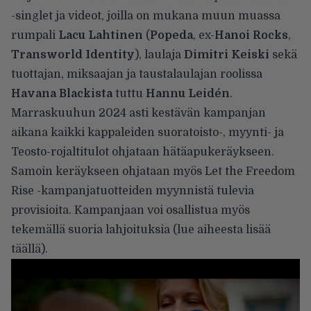
-singlet ja videot, joilla on mukana muun muassa
rumpali
Lacu Lahtinen
(
Popeda
, ex-
Hanoi Rocks
,
Transworld Identity
), laulaja
Dimitri Keiski
sekä
tuottajan, miksaajan ja taustalaulajan roolissa
Havana Blackista
tuttu
Hannu Leidén
.
Marraskuuhun 2024 asti kestävän kampanjan
aikana kaikki kappaleiden suoratoisto-, myynti- ja
Teosto-rojaltitulot ohjataan hätäapukeräykseen.
Samoin keräykseen ohjataan myös Let the Freedom
Rise -kampanjatuotteiden myynnistä tulevia
provisioita. Kampanjaan voi osallistua myös
tekemällä suoria lahjoituksia (lue aiheesta lisää
täällä
).