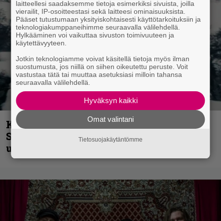
laitteellesi saadaksemme tietoja esimerkiksi sivuista, joilla
vierailit, IP-osoitteestasi sekä laitteesi ominaisuuksista.
Pääset tutustumaan yksityiskohtaisesti käyttötarkoituksiin ja
teknologiakumppaneihimme seuraavalla välilehdellä.
Hylkääminen voi vaikuttaa sivuston toimivuuteen ja
käytettävyyteen.
Jotkin teknologiamme voivat käsitellä tietoja myös ilman
suostumusta, jos niillä on siihen oikeutettu peruste. Voit
vastustaa tätä tai muuttaa asetuksiasi milloin tahansa
seuraavalla välilehdellä.
Hyväksyn kaikki
Omat valintani
Kunnianosoitus hyiselle Pohjolalle –
Shining hyppäsi keskelle kinoksia
Tietosuojakäytäntömme
uudella videollaan