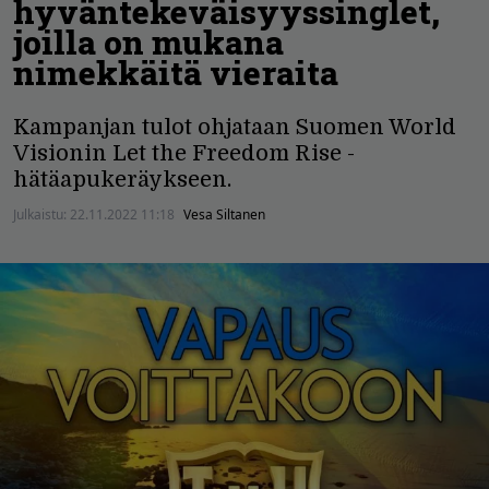
hyväntekeväisyyssinglet,
joilla on mukana
nimekkäitä vieraita
Kampanjan tulot ohjataan Suomen World
Visionin Let the Freedom Rise -
hätäapukeräykseen.
Julkaistu:
22.11.2022 11:18
Vesa Siltanen