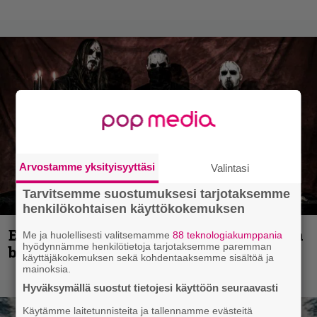
Arvostamme yksityisyyttäsi
Valintasi
Tarvitsemme suostumuksesi tarjotaksemme
henkilökohtaisen käyttökokemuksen
Espoon syyskuu käynnistyy kotimaisen
Me ja huolellisesti valitsemamme
88 teknologiakumppania
hyödynnämme henkilötietoja tarjotaksemme paremman
black metalin merkeissä
käyttäjäkokemuksen sekä kohdentaaksemme sisältöä ja
mainoksia.
Hyväksymällä suostut tietojesi käyttöön seuraavasti
Käytämme laitetunnisteita ja tallennamme evästeitä