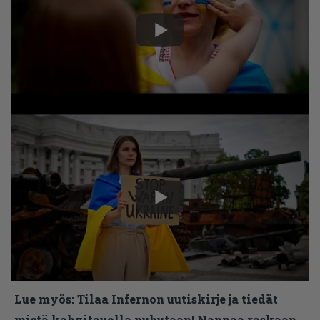
Lue myös:
Tilaa Infernon uutiskirje ja tiedät
mistä kahvitauolla puhutaan! Nappaa raskaan