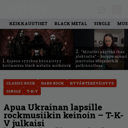
KEIKKAUUTISET
BLACK METAL
SINGLE
MUS
2.
”Mitalini näyttää ihan
plektralta” – huippu-uimari
1.
Espoon syyskuu käynnistyy
jamittelee Megadethiä
kotimaisen black metalin merkeissä
palkinnollaan
CLASSIC ROCK
HARD ROCK
HYVÄNTEKEVÄISYYS
SINGLE
T-K-V
Apua Ukrainan lapsille
rockmusiikin keinoin – T-K-
V julkaisi