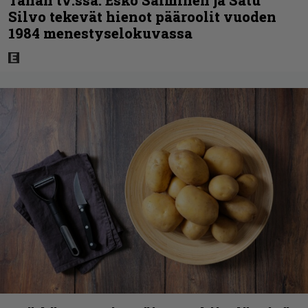
Tänän tv:ssä: Esko Salminen ja Satu
Silvo tekevät hienot pääroolit vuoden
1984 menestyselokuvassa