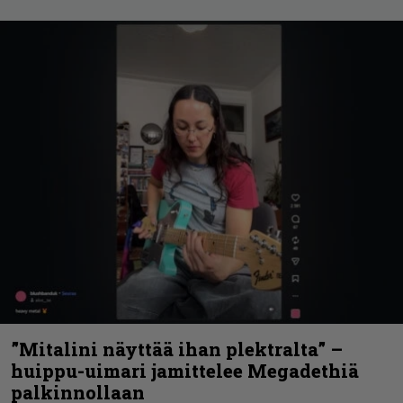
”Mitalini näyttää ihan plektralta” –
huippu-uimari jamittelee Megadethiä
palkinnollaan