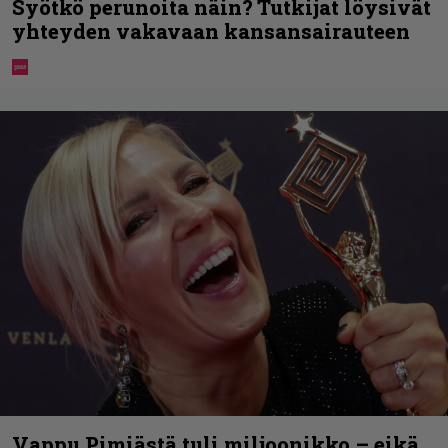
Syötkö perunoita näin? Tutkijat löysivät
yhteyden vakavaan kansansairauteen
Vappu Pimiästä tuli miljoonikko – eikä