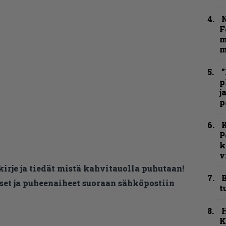
N
F
m
m
”
p
j
p
K
P
k
v
kirje ja tiedät mistä kahvitauolla puhutaan!
B
et ja puheenaiheet suoraan sähköpostiin
t
K