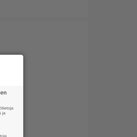
sen
tietoja
 ja
toja