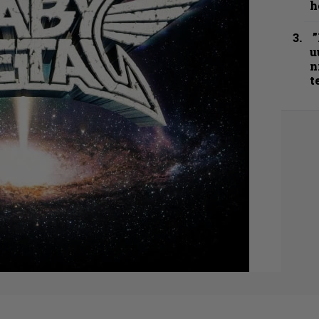
h
”
u
n
t