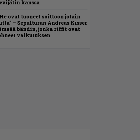
evijätin kanssa
He ovat tuoneet soittoon jotain
utta” – Sepulturan Andreas Kisser
imeää bändin, jonka riffit ovat
ehneet vaikutuksen