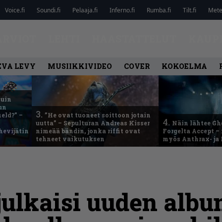
Voice.fi
Soundi.fi
Pelaaja.fi
Inferno.fi
Rumba.fi
Tilt.fi
Metel
ARVIOT
LEHTI
HAASTATTELUT
KAUP
EVA LEVY
MUSIIKKIVIDEO
COVER
KOKOELMA
kuin
un
3.
eld?” –
”He ovat tuoneet soittoon jotain
4.
uutta” – Sepulturan Andreas Kisser
Näin lähtee Gh
hevijätin
nimeää bändin, jonka riffit ovat
Forgelta Accept 
tehneet vaikutuksen
myös Anthrax- ja
ulkaisi uuden albu