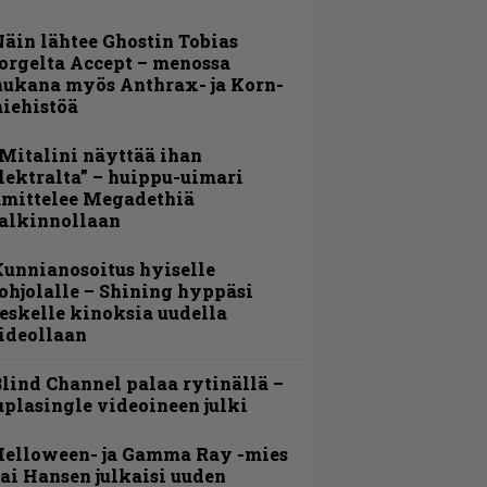
äin lähtee Ghostin Tobias
orgelta Accept – menossa
ukana myös Anthrax- ja Korn-
iehistöä
Mitalini näyttää ihan
lektralta” – huippu-uimari
amittelee Megadethiä
alkinnollaan
unnianosoitus hyiselle
ohjolalle – Shining hyppäsi
eskelle kinoksia uudella
ideollaan
lind Channel palaa rytinällä –
uplasingle videoineen julki
Helloween- ja Gamma Ray -mies
ai Hansen julkaisi uuden