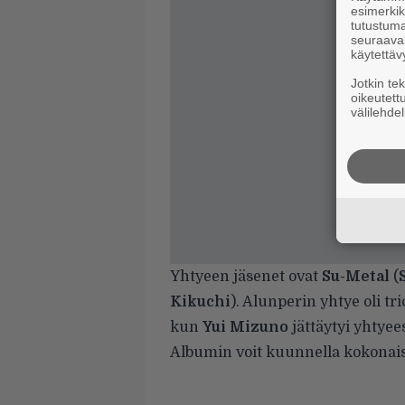
esimerkiks
tutustuma
seuraaval
käytettäv
Jotkin te
oikeutett
välilehdel
Yhtyeen jäsenet ovat
Su-Metal
(
Kikuchi
). Alunperin yhtye oli t
kun
Yui Mizuno
jättäytyi yhtyee
Albumin voit kuunnella kokonai