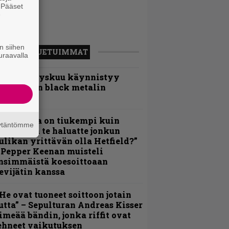
. Pääset
e
n siihen
LUETUIMMAT
uraavalla
Espoon syyskuu käynnistyy
otimaisen black metalin
erkeissä
Metallica on tiukempi kuin
äytäntömme
oskaan ja te haluatte jonkun
ulikan yrittävän olla Hetfield?”
 Pepper Keenan muisteli
nsimmäistä koesoittoaan
evijätin kanssa
He ovat tuoneet soittoon jotain
utta” – Sepulturan Andreas Kisser
imeää bändin, jonka riffit ovat
ehneet vaikutuksen