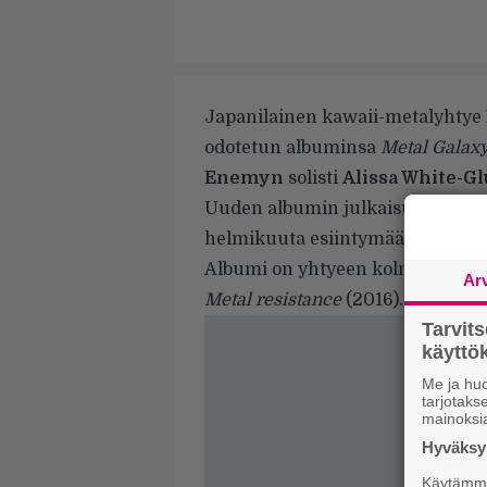
Japanilainen kawaii-metalyhtye
odotetun albuminsa
Metal Galax
Enemyn
solisti
Alissa White-Gl
Uuden albumin julkaisun jälkeen 
helmikuuta esiintymään myös 
Albumi on yhtyeen kolmas. Sen 
Ar
Metal resistance
(2016).
Tarvit
käytt
Me ja huo
tarjotak
mainoksi
Hyväksym
Käytämme 