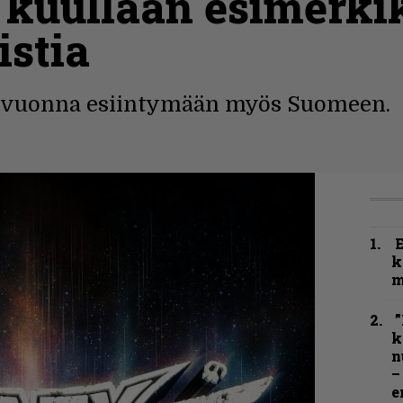
a kuullaan esimerki
stia
i vuonna esiintymään myös Suomeen.
k
m
”
k
n
–
e