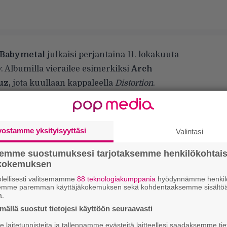
Babymetal
julkaisi perjantaina 11. lokakuuta
y
. Albumilla vierailee esimerkiksi
Arch
uz,
jota kuullaan kappaleella
Distortion
.
yhtye lähtee kiertueelle ja saapuu 26.
Suomeen
Helsingin Kulttuuritalolle
.
aiemmat albumit ovat
Babymetal
(2014) sekä
vostamme yksityisyyttäsi
Valintasi
semme suostumuksesi tarjotaksemme henkilökohtai
ökokemuksen
lellisesti valitsemamme
88 teknologiakumppania
hyödynnämme henkilö
semme paremman käyttäjäkokemuksen sekä kohdentaaksemme sisältöä
a.
ällä suostut tietojesi käyttöön seuraavasti
laitetunnisteita ja tallennamme evästeitä laitteellesi saadaksemme tie