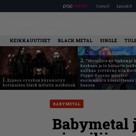
Como.fi
Episodi.fi
ETUSIVU
UUTISET
LEVY
KEIKKAUUTISET
BLACK METAL
SINGLE
TUL
2.
”Metallica on tiukempi 
koskaan ja te haluatte jonk
nulikan yrittävän olla Hetfi
Pepper Keenan muisteli
1.
Espoon syyskuu käynnistyy
ensimmäistä koesoittoaan 
kotimaisen black metalin merkeissä
kanssa
BABYMETAL
Babymetal j