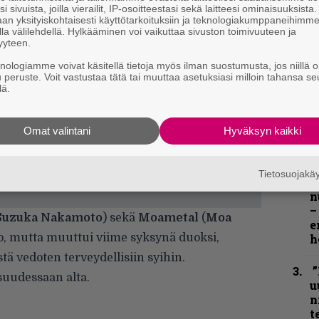
i sivuista, joilla vierailit, IP-osoitteestasi sekä laitteesi ominaisuuksista
an yksityiskohtaisesti käyttötarkoituksiin ja teknologiakumppaneihimm
la välilehdellä. Hylkääminen voi vaikuttaa sivuston toimivuuteen ja
yyteen.
knologiamme voivat käsitellä tietoja myös ilman suostumusta, jos niillä o
u peruste. Voit vastustaa tätä tai muuttaa asetuksiasi milloin tahansa se
lä.
k
Omat valintani
Hyväksyn kaikki
m
”
Tietosuojak
k
n
–
Suzuka Nakamoto
) sekä
Moametal
(
Moa
e
rio, mutta muuttui viime syksynä duoksi,
h
stä vedoten terveydellisiin syihin.
”
suudessaan alta.
u
n
t