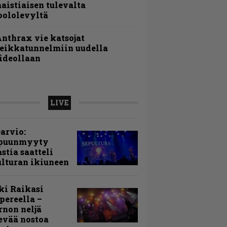
aistiaisen tulevalta
oololevyltä
nthrax vie katsojat
eikkatunnelmiin uudella
ideollaan
LIVE
arvio:
puunmyyty
stia saatteli
lturan ikiuneen
ki Raikasi
ereella –
rnon neljä
evää nostoa