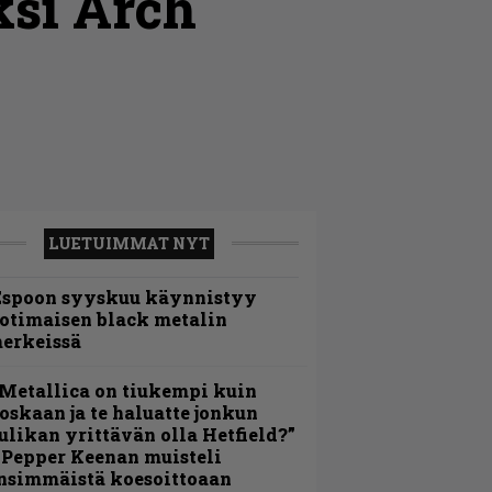
ksi Arch
LUETUIMMAT NYT
Espoon syyskuu käynnistyy
otimaisen black metalin
erkeissä
Metallica on tiukempi kuin
oskaan ja te haluatte jonkun
ulikan yrittävän olla Hetfield?”
 Pepper Keenan muisteli
nsimmäistä koesoittoaan