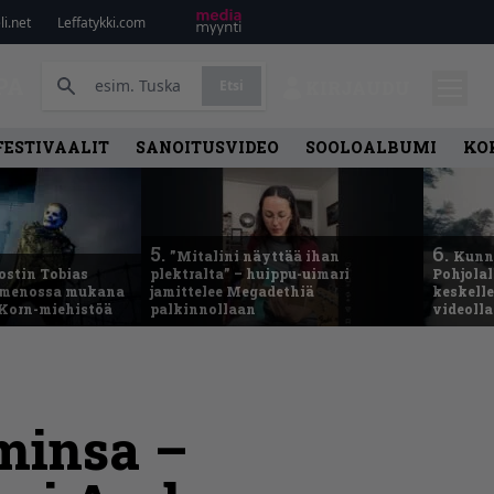
i.net
Leffatykki.com
PA
Etsi
KIRJAUDU
FESTIVAALIT
SANOITUSVIDEO
SOOLOALBUMI
KO
5.
6.
”Mitalini näyttää ihan
Kunni
ostin Tobias
plektralta” – huippu-uimari
Pohjolal
– menossa mukana
jamittelee Megadethiä
keskelle
 Korn-miehistöä
palkinnollaan
videoll
minsa –