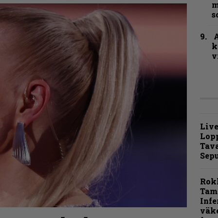
m
s
A
k
v
Live
Lop
Tava
Sepu
Rok
Tamp
Infe
väk