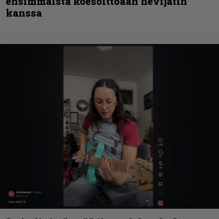
ensimmäistä koesoittoaan hevijätin
kanssa