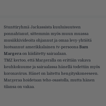
Stunttiryhmä Jackassista kuuluisuuteen
ponnahtanut, sittemmin myös muun muassa
musiikkivideoita ohjannut ja omaa levy-yhtiötä
luotsannut amerikkalainen tv-persoona
Bam
Margera
on kiidätetty sairaalaan.
TMZ
kertoo, että Margeralla on erittäin vakava
keuhkokuume ja sairaalassa hänellä todettiin myös
koronavirus. Hänet on laitettu hengityskoneeseen.
Margeraa hoidetaan teho-osastolla, mutta hänen
tilansa on vakaa.