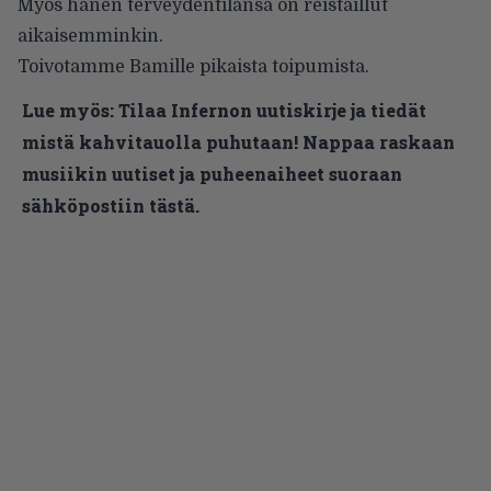
Myös hänen terveydentilansa on reistaillut
aikaisemminkin.
Toivotamme Bamille pikaista toipumista.
Lue myös:
Tilaa Infernon uutiskirje ja tiedät
mistä kahvitauolla puhutaan! Nappaa raskaan
musiikin uutiset ja puheenaiheet suoraan
sähköpostiin tästä.