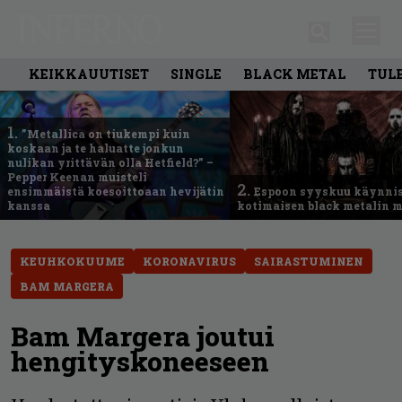
KEIKKAUUTISET
SINGLE
BLACK METAL
TUL
1.
”Metallica on tiukempi kuin
koskaan ja te haluatte jonkun
nulikan yrittävän olla Hetfield?” –
Pepper Keenan muisteli
2.
ensimmäistä koesoittoaan hevijätin
Espoon syyskuu käynni
kanssa
kotimaisen black metalin m
KEUHKOKUUME
KORONAVIRUS
SAIRASTUMINEN
BAM MARGERA
Bam Margera joutui
hengityskoneeseen