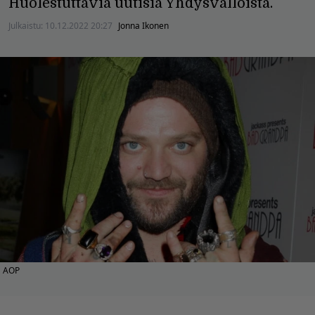
Huolestuttavia uutisia Yhdysvalloista.
Julkaistu:
10.12.2022 20:27
Jonna Ikonen
AOP