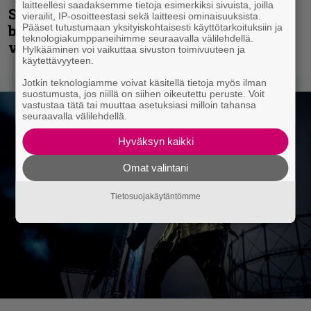
laitteellesi saadaksemme tietoja esimerkiksi sivuista, joilla
Sepulturan Andreas Kisser nimeää
vierailit, IP-osoitteestasi sekä laitteesi ominaisuuksista.
Pääset tutustumaan yksityiskohtaisesti käyttötarkoituksiin ja
bändin, jonka riffit ovat tehneet
teknologiakumppaneihimme seuraavalla välilehdellä.
vaikutuksen
Hylkääminen voi vaikuttaa sivuston toimivuuteen ja
käytettävyyteen.
Jotkin teknologiamme voivat käsitellä tietoja myös ilman
suostumusta, jos niillä on siihen oikeutettu peruste. Voit
vastustaa tätä tai muuttaa asetuksiasi milloin tahansa
seuraavalla välilehdellä.
Hyväksyn kaikki
Omat valintani
Tietosuojakäytäntömme