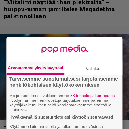
”Mitalini näyttää ihan plektralta” –
huippu-uimari jamittelee Megadethiä
palkinnollaan
Arvostamme yksityisyyttäsi
Valintasi
Tarvitsemme suostumuksesi tarjotaksemme
henkilökohtaisen käyttökokemuksen
Me ja huolellisesti valitsemamme
88 teknologiakumppania
hyödynnämme henkilötietoja tarjotaksemme paremman
käyttäjäkokemuksen sekä kohdentaaksemme sisältöä ja
mainoksia.
Hyväksymällä suostut tietojesi käyttöön seuraavasti
Käytämme laitetunnisteita ja tallennamme evästeitä
”He ovat tuoneet soittoon jotain uutta” –