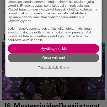
laitteellesi saadaksemme tietoja esimerkiksi sivuista, joilla
vierailit, IP-osoitteestasi sekä laitteesi ominaisuuksista.
Pääset tutustumaan yksityiskohtaisesti käyttötarkoituksiin ja
teknologiakumppaneihimme seuraavalla välilehdellä.
Hylkääminen voi vaikuttaa sivuston toimivuuteen ja
käytettävyyteen.
Jotkin teknologiamme voivat käsitellä tietoja myös ilman
suostumusta, jos niillä on siihen oikeutettu peruste. Voit
vastustaa tätä tai muuttaa asetuksiasi milloin tahansa
seuraavalla välilehdellä.
Hyväksyn kaikki
Omat valintani
Tietosuojakäytäntömme