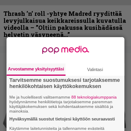
Thrash ’n’ roll -yhtye Madred ryydittää
levyjulkaisua keikkareissulla kuvatulla
videolla – ”Oltiin pakussa kusihädässä
helvetin väsyneenä…”
Arvostamme yksityisyyttäsi
Valintasi
Tarvitsemme suostumuksesi tarjotaksemme
henkilökohtaisen käyttökokemuksen
Me ja huolellisesti valitsemamme
88 teknologiakumppania
hyödynnämme henkilötietoja tarjotaksemme paremman
käyttäjäkokemuksen sekä kohdentaaksemme sisältöä ja
mainoksia.
Hyväksymällä suostut tietojesi käyttöön seuraavasti
Käytämme laitetunnisteita ja tallennamme evästeitä