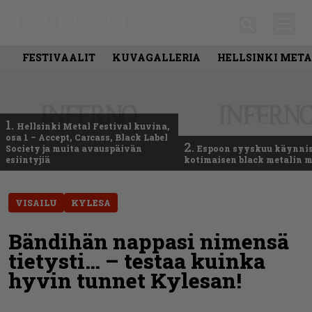
FESTIVAALIT
KUVAGALLERIA
HELLSINKI META
1.
Hellsinki Metal Festival kuvina,
osa 1 – Accept, Carcass, Black Label
2.
Society ja muita avauspäivän
Espoon syyskuu käynni
esiintyjiä
kotimaisen black metalin m
VISAILU
KYLESA
Bändihän nappasi nimensä
tietysti… – testaa kuinka
hyvin tunnet Kylesan!