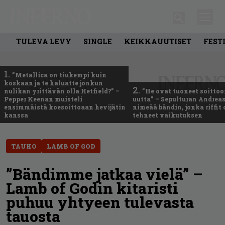
TULEVA LEVY
SINGLE
KEIKKAUUTISET
FEST
1.
”Metallica on tiukempi kuin
koskaan ja te haluatte jonkun
2.
nulikan yrittävän olla Hetfield?” –
”He ovat tuoneet soittoo
Pepper Keenan muisteli
uutta” – Sepulturan Andreas
ensimmäistä koesoittoaan hevijätin
nimeää bändin, jonka riffit
kanssa
tehneet vaikutuksen
TAUKO
LAMB OF GOD
”Bändimme jatkaa vielä” –
Lamb of Godin kitaristi
puhuu yhtyeen tulevasta
tauosta