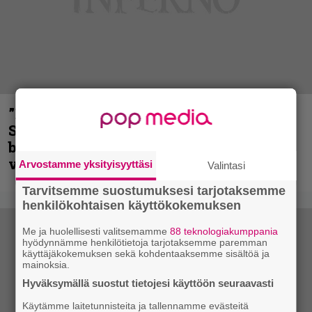
”He ovat tuoneet soittoon jotain uutta” –
Sepulturan Andreas Kisser nimeää
bändin, jonka riffit ovat tehneet
vaikutuksen
Arvostamme yksityisyyttäsi
Valintasi
Tarvitsemme suostumuksesi tarjotaksemme
henkilökohtaisen käyttökokemuksen
Me ja huolellisesti valitsemamme
88 teknologiakumppania
hyödynnämme henkilötietoja tarjotaksemme paremman
käyttäjäkokemuksen sekä kohdentaaksemme sisältöä ja
mainoksia.
Hyväksymällä suostut tietojesi käyttöön seuraavasti
Käytämme laitetunnisteita ja tallennamme evästeitä