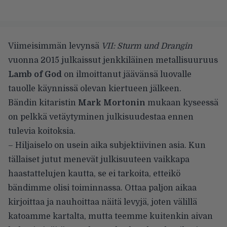
Viimeisimmän levynsä
VII: Sturm und Drangin
vuonna 2015 julkaissut jenkkiläinen metallisuuruus
Lamb of God
on ilmoittanut jäävänsä luovalle
tauolle käynnissä olevan kiertueen jälkeen.
Bändin kitaristin
Mark Mortonin
mukaan kyseessä
on pelkkä vetäytyminen julkisuudestaa ennen
tulevia koitoksia.
– Hiljaiselo on usein aika subjektiivinen asia. Kun
tällaiset jutut menevät julkisuuteen vaikkapa
haastattelujen kautta, se ei tarkoita, etteikö
bändimme olisi toiminnassa. Ottaa paljon aikaa
kirjoittaa ja nauhoittaa näitä levyjä, joten välillä
katoamme kartalta, mutta teemme kuitenkin aivan