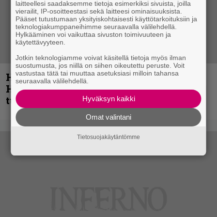
laitteellesi saadaksemme tietoja esimerkiksi sivuista, joilla
vierailit, IP-osoitteestasi sekä laitteesi ominaisuuksista.
Pääset tutustumaan yksityiskohtaisesti käyttötarkoituksiin ja
teknologiakumppaneihimme seuraavalla välilehdellä.
Hylkääminen voi vaikuttaa sivuston toimivuuteen ja
käytettävyyteen.
Jotkin teknologiamme voivat käsitellä tietoja myös ilman
suostumusta, jos niillä on siihen oikeutettu peruste. Voit
vastustaa tätä tai muuttaa asetuksiasi milloin tahansa
Helloween- ja Gamma Ray -mies Kai
seuraavalla välilehdellä.
Hansen julkaisi uuden maistiaisen
tulevalta soololevyltä
Hyväksyn kaikki
Omat valintani
Tietosuojakäytäntömme