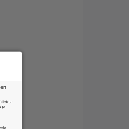
sen
tietoja
 ja
toja