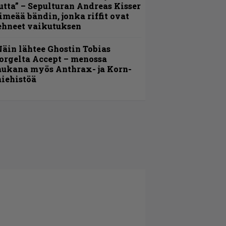
utta” – Sepulturan Andreas Kisser
imeää bändin, jonka riffit ovat
ehneet vaikutuksen
äin lähtee Ghostin Tobias
orgelta Accept – menossa
ukana myös Anthrax- ja Korn-
iehistöä