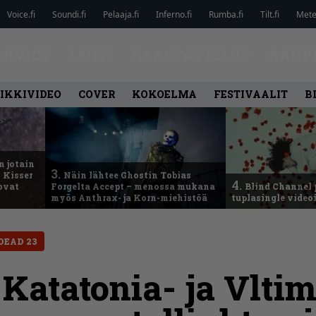
Voice.fi
Soundi.fi
Pelaaja.fi
Inferno.fi
Rumba.fi
Tilt.fi
Metel
ARVIOT
LEHTI
HAASTATTELUT
KAUP
IKKIVIDEO
COVER
KOKOELMA
FESTIVAALIT
B
n jotain
3.
 Kisser
Näin lähtee Ghostin Tobias
4.
 ovat
Forgelta Accept – menossa mukana
Blind Channel 
myös Anthrax- ja Korn-miehistöä
tuplasingle videoi
DEAD 23
Katatonia- ja Vlti