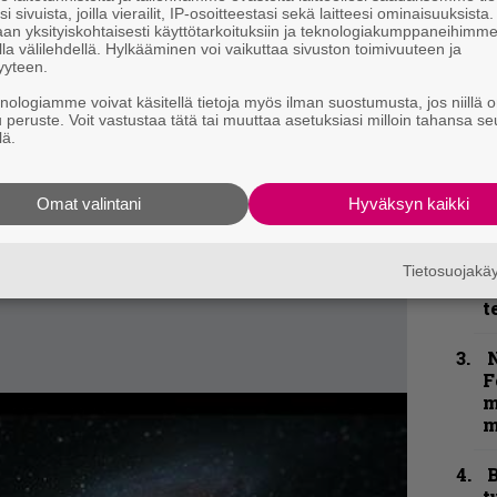
i sivuista, joilla vierailit, IP-osoitteestasi sekä laitteesi ominaisuuksista
an yksityiskohtaisesti käyttötarkoituksiin ja teknologiakumppaneihimm
la välilehdellä. Hylkääminen voi vaikuttaa sivuston toimivuuteen ja
yyteen.
”
k
knologiamme voivat käsitellä tietoja myös ilman suostumusta, jos niillä o
u peruste. Voit vastustaa tätä tai muuttaa asetuksiasi milloin tahansa se
n
lä.
–
e
h
Omat valintani
Hyväksyn kaikki
”
u
Tietosuojak
n
t
N
F
m
m
B
t