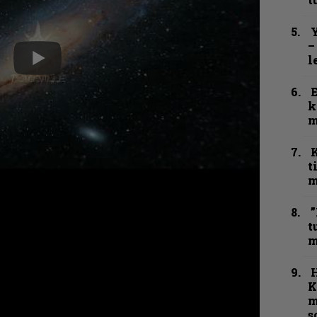
Y
–
l
k
m
t
m
”
t
m
K
m
s