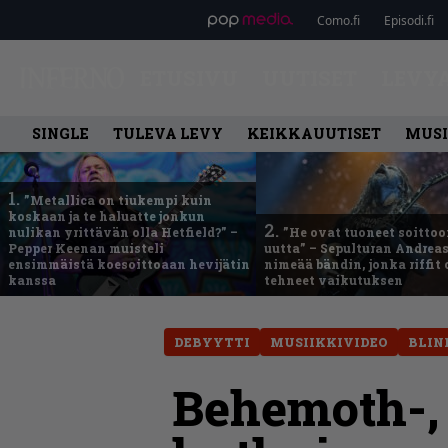
Como.fi
Episodi.fi
ETUSIVU
UUTISET
LEVY
SINGLE
TULEVA LEVY
KEIKKAUUTISET
MUSI
1.
”Metallica on tiukempi kuin
koskaan ja te haluatte jonkun
2.
nulikan yrittävän olla Hetfield?” –
”He ovat tuoneet soittoo
Pepper Keenan muisteli
uutta” – Sepulturan Andreas
ensimmäistä koesoittoaan hevijätin
nimeää bändin, jonka riffit
kanssa
tehneet vaikutuksen
DEBYYTTI
MUSIIKKIVIDEO
BLIN
Behemoth-, 