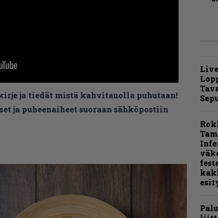
Live
Lop
Tava
kirje ja tiedät mistä kahvitauolla puhutaan!
Sepu
et ja puheenaiheet suoraan sähköpostiin
Rok
Tamp
Infe
väk
fest
kak
esit
Pal
liit