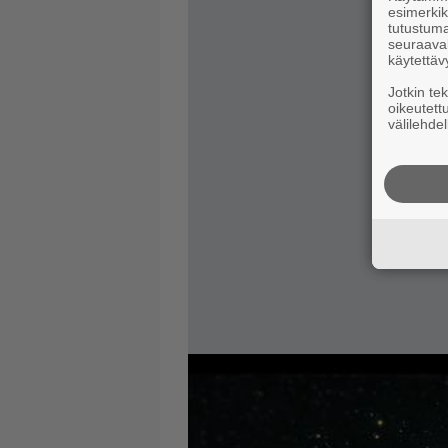
esimerkiks
tutustuma
seuraaval
käytettäv
Jotkin te
oikeutett
välilehdel