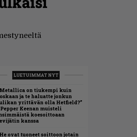
ulkaisi
lmestyneeltä
LUETUIMMAT NYT
Metallica on tiukempi kuin
oskaan ja te haluatte jonkun
ulikan yrittävän olla Hetfield?”
 Pepper Keenan muisteli
nsimmäistä koesoittoaan
evijätin kanssa
He ovat tuoneet soittoon jotain