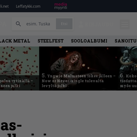
i.net
Leffatykki.com
PA
Etsi
KIRJAUDU
LACK METAL
STEELFEST
SOOLOALBUMI
SANOITU
5.
6.
Yngwie Malmsteen iskee jälleen –
Koko
palaa rytinällä –
Now or Never -single tulevalta
tiedotta
neen julki
levyltä julki
myös uu
mas-