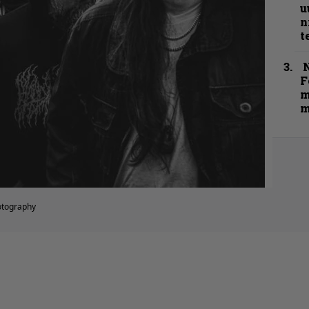
u
n
t
N
F
m
m
otography