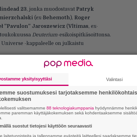
lindead 23
, jonka muodostavat
Patryk
mierzchalski
(ex-
Behemoth
),
Roger
ł ”Pavulon” Jaroszewicz
(
Vltimas
, ex-
si toukokuussa
Deuterium
-esikoispitkäsoittonsa.
 Universe -kappaleelle on julkaistu
kontrollista luopumista ja sitä, miten löytää
on sukellus itseen, jonka myötä paljastuu syvä
mi itsessään ovat aina olleet olemassa
vostamme yksityisyyttäsi
Valintasi
semme suostumuksesi tarjotaksemme henkilökohtai
sekä kuunnella yhtyeen debyytin
ökokemuksen
lellisesti valitsemamme
88 teknologiakumppania
hyödynnämme henkilö
semme paremman käyttäjäkokemuksen sekä kohdentaaksemme sisältöä
a.
ällä suostut tietojesi käyttöön seuraavasti
laitetunnisteita ja tallennamme evästeitä laitteellesi saadaksemme tie