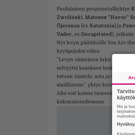
Puolalainen progemetalliyhtye
B
Zwoliński
,
Mateusz ”Havoc” Ś
Öjersson
(ex-
Katatonia
) ja
Pawe
Vader
, ex-
Decapitated
), julkai
Nyt levyn päättävälle You Are the
kyytipojaksi video.
”Levyn viimeinen luku käsittelee 
selvyyttä kaaoksen keskeltä. Se 
totuus: taistelu, sota ja universu
Ar
sisällämme”, yhtye kuvailee.
Tarvit
Alta voit katsoa tuoreen videon 
käytt
kokonaisuudessaan.
Me ja huo
tarjotak
mainoksi
Hyväksym
Käytämme 