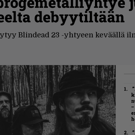
rogemetalliyhtye j
eelta debyytiltään
öytyy Blindead 23 -yhtyeen keväällä i
”
k
n
–
e
h
”