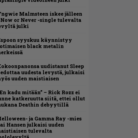
ngwie Malmsteen iskee jälleen
 Now or Never -single tulevalta
evyltä julki
Espoon syyskuu käynnistyy
otimaisen black metalin
erkeissä
Kokoonpanonsa uudistanut Sleep
iedottaa uudesta levystä, julkaisi
yös uuden maistiaisen
En kadu mitään” – Rick Rozz ei
unne katkeruutta siitä, ettei ollut
ukana Deathin debyytillä
Helloween- ja Gamma Ray -mies
ai Hansen julkaisi uuden
aistiaisen tulevalta
oololevyltä