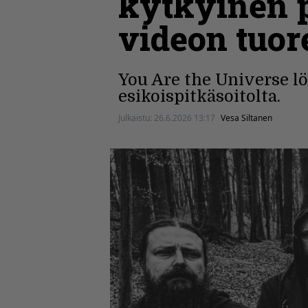
kytkyinen p
videon tuor
You Are the Universe l
esikoispitkäsoitolta.
Julkaistu:
26.6.2026 13:17
Vesa Siltanen