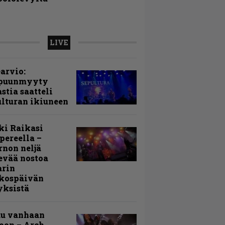
LIVE
arvio:
puunmyyty
stia saatteli
lturan ikiuneen
ki Raikasi
ereella –
rnon neljä
evää nostoa
arin
kospäivän
yksistä
uu vanhaan
toon – Arch