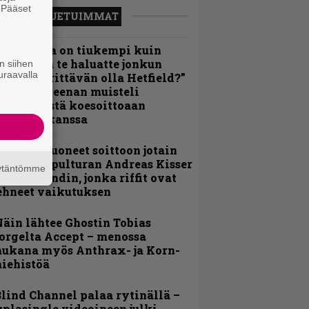
. Pääset
LUETUIMMAT
e
Metallica on tiukempi kuin
oskaan ja te haluatte jonkun
n siihen
uraavalla
ulikan yrittävän olla Hetfield?”
 Pepper Keenan muisteli
nsimmäistä koesoittoaan
evijätin kanssa
He ovat tuoneet soittoon jotain
utta” – Sepulturan Andreas Kisser
äytäntömme
imeää bändin, jonka riffit ovat
ehneet vaikutuksen
äin lähtee Ghostin Tobias
orgelta Accept – menossa
ukana myös Anthrax- ja Korn-
iehistöä
lind Channel palaa rytinällä –
uplasingle videoineen julki