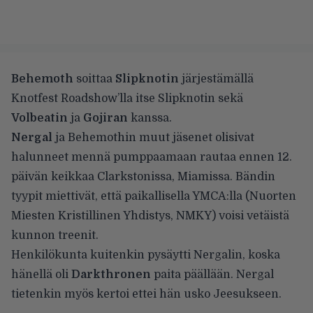
Behemoth
soittaa
Slipknotin
järjestämällä
Knotfest Roadshow’lla itse Slipknotin sekä
Volbeatin
ja
Gojiran
kanssa.
Nergal
ja Behemothin muut jäsenet olisivat
halunneet mennä pumppaamaan rautaa ennen 12.
päivän keikkaa Clarkstonissa, Miamissa. Bändin
tyypit miettivät, että paikallisella YMCA:lla (Nuorten
Miesten Kristillinen Yhdistys, NMKY) voisi vetäistä
kunnon treenit.
Henkilökunta kuitenkin pysäytti Nergalin, koska
hänellä oli
Darkthronen
paita päällään. Nergal
tietenkin myös kertoi ettei hän usko Jeesukseen.