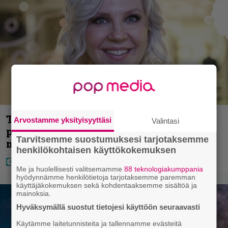
Tältä näyttää Vappu Pimiän
Arvostamme yksityisyyttäsi
Valintasi
perhelomalla Portugalissa – ”Kaunis
Tarvitsemme suostumuksesi tarjotaksemme
mekko”
henkilökohtaisen käyttökokemuksen
Me ja huolellisesti valitsemamme
88 teknologiakumppania
hyödynnämme henkilötietoja tarjotaksemme paremman
käyttäjäkokemuksen sekä kohdentaaksemme sisältöä ja
mainoksia.
Hyväksymällä suostut tietojesi käyttöön seuraavasti
Käytämme laitetunnisteita ja tallennamme evästeitä