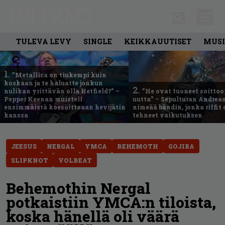
TULEVA LEVY
SINGLE
KEIKKAUUTISET
MUSI
1.
”Metallica on tiukempi kuin
koskaan ja te haluatte jonkun
2.
nulikan yrittävän olla Hetfield?” –
”He ovat tuoneet soittoo
Pepper Keenan muisteli
uutta” – Sepulturan Andreas
ensimmäistä koesoittoaan hevijätin
nimeää bändin, jonka riffit
kanssa
tehneet vaikutuksen
JEESUS
NERGAL
YMCA
BEHEMOTH
GOJIRA
SLIPKNOT
VOLBEAT
Behemothin Nergal
potkaistiin YMCA:n tiloista,
koska hänellä oli väärä