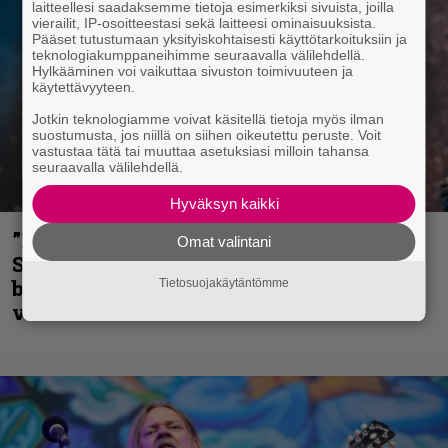
laitteellesi saadaksemme tietoja esimerkiksi sivuista, joilla
vierailit, IP-osoitteestasi sekä laitteesi ominaisuuksista.
Pääset tutustumaan yksityiskohtaisesti käyttötarkoituksiin ja
teknologiakumppaneihimme seuraavalla välilehdellä.
Hylkääminen voi vaikuttaa sivuston toimivuuteen ja
käytettävyyteen.
Jotkin teknologiamme voivat käsitellä tietoja myös ilman
suostumusta, jos niillä on siihen oikeutettu peruste. Voit
vastustaa tätä tai muuttaa asetuksiasi milloin tahansa
seuraavalla välilehdellä.
Hyväksyn kaikki
”He ovat tuoneet soittoon jotain uutta” –
Omat valintani
Sepulturan Andreas Kisser nimeää
bändin, jonka riffit ovat tehneet
Tietosuojakäytäntömme
vaikutuksen