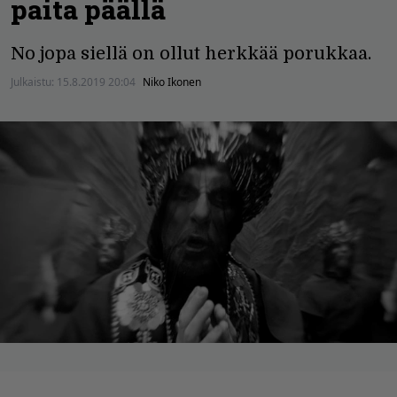
paita päällä
No jopa siellä on ollut herkkää porukkaa.
Julkaistu:
15.8.2019 20:04
Niko Ikonen