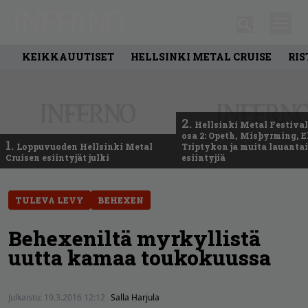
KEIKKAUUTISET
HELLSINKI METAL CRUISE
RIS
2.
Hellsinki Metal Festival
osa 2: Opeth, Misþyrming, E
1.
Loppuvuoden Hellsinki Metal
Triptykon ja muita lauanta
Cruisen esiintyjät julki
esiintyjiä
TULEVA LEVY
BEHEXEN
Behexeniltä myrkyllistä
uutta kamaa toukokuussa
Julkaistu:
19.3.2016 12:12
Salla Harjula