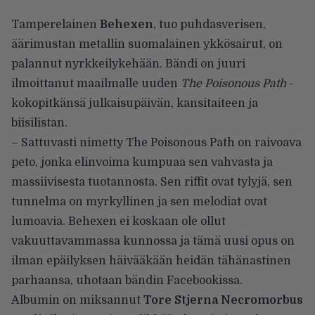
Tamperelainen
Behexen
, tuo puhdasverisen,
äärimustan metallin suomalainen ykkösairut, on
palannut nyrkkeilykehään. Bändi on juuri
ilmoittanut maailmalle uuden
The Poisonous Path
-
kokopitkänsä julkaisupäivän, kansitaiteen ja
biisilistan.
– Sattuvasti nimetty The Poisonous Path on raivoava
peto, jonka elinvoima kumpuaa sen vahvasta ja
massiivisesta tuotannosta. Sen riffit ovat tylyjä, sen
tunnelma on myrkyllinen ja sen melodiat ovat
lumoavia. Behexen ei koskaan ole ollut
vakuuttavammassa kunnossa ja tämä uusi opus on
ilman epäilyksen häivääkään heidän tähänastinen
parhaansa, uhotaan
bändin Facebookissa
.
Albumin on miksannut
Tore Stjerna
Necromorbus