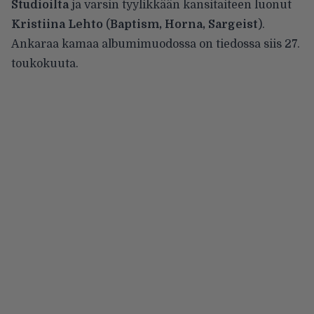
Studioilta
ja varsin tyylikkään kansitaiteen luonut
Kristiina Lehto
(
Baptism, Horna, Sargeist
).
Ankaraa kamaa albumimuodossa on tiedossa siis 27.
toukokuuta.