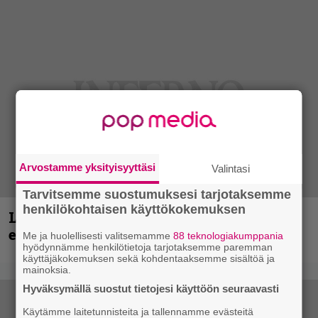
Arvostamme yksityisyyttäsi
Valintasi
Tarvitsemme suostumuksesi tarjotaksemme
henkilökohtaisen käyttökokemuksen
Loppuvuoden Hellsinki Metal Cruisen
esiintyjät julki
Me ja huolellisesti valitsemamme
88 teknologiakumppania
hyödynnämme henkilötietoja tarjotaksemme paremman
käyttäjäkokemuksen sekä kohdentaaksemme sisältöä ja
mainoksia.
Hyväksymällä suostut tietojesi käyttöön seuraavasti
Käytämme laitetunnisteita ja tallennamme evästeitä