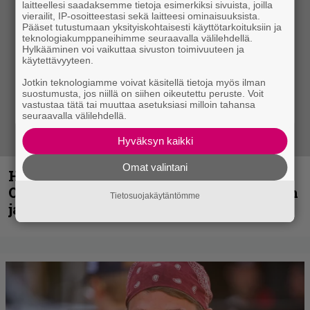
laitteellesi saadaksemme tietoja esimerkiksi sivuista, joilla
vierailit, IP-osoitteestasi sekä laitteesi ominaisuuksista.
Pääset tutustumaan yksityiskohtaisesti käyttötarkoituksiin ja
teknologiakumppaneihimme seuraavalla välilehdellä.
Hylkääminen voi vaikuttaa sivuston toimivuuteen ja
käytettävyyteen.
Jotkin teknologiamme voivat käsitellä tietoja myös ilman
suostumusta, jos niillä on siihen oikeutettu peruste. Voit
vastustaa tätä tai muuttaa asetuksiasi milloin tahansa
seuraavalla välilehdellä.
Hyväksyn kaikki
Omat valintani
Hellsinki Metal Festival kuvina, osa 2:
Opeth, Misþyrming, Eluveitie, Triptykon
Tietosuojakäytäntömme
ja muita lauantain esiintyjiä