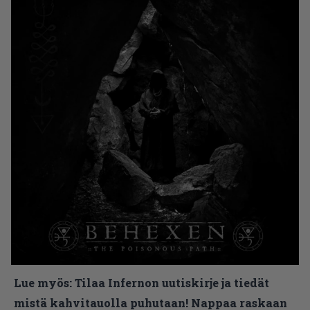
Lue myös:
Tilaa Infernon uutiskirje ja tiedät
mistä kahvitauolla puhutaan! Nappaa raskaan