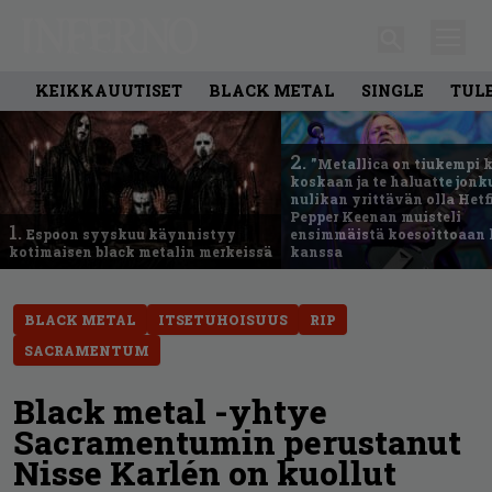
KEIKKAUUTISET
BLACK METAL
SINGLE
TUL
2.
”Metallica on tiukempi 
koskaan ja te haluatte jonk
nulikan yrittävän olla Hetfi
Pepper Keenan muisteli
1.
Espoon syyskuu käynnistyy
ensimmäistä koesoittoaan 
kotimaisen black metalin merkeissä
kanssa
BLACK METAL
ITSETUHOISUUS
RIP
SACRAMENTUM
Black metal -yhtye
Sacramentumin perustanut
Nisse Karlén on kuollut