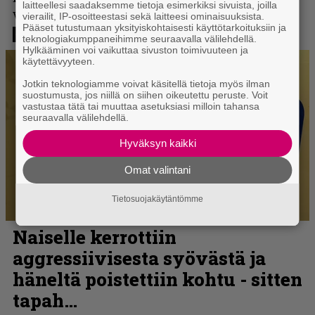
laitteellesi saadaksemme tietoja esimerkiksi sivuista, joilla
vierailit, IP-osoitteestasi sekä laitteesi ominaisuuksista.
Pääset tutustumaan yksityiskohtaisesti käyttötarkoituksiin ja
teknologiakumppaneihimme seuraavalla välilehdellä.
Hylkääminen voi vaikuttaa sivuston toimivuuteen ja
käytettävyyteen.
Jotkin teknologiamme voivat käsitellä tietoja myös ilman
suostumusta, jos niillä on siihen oikeutettu peruste. Voit
vastustaa tätä tai muuttaa asetuksiasi milloin tahansa
seuraavalla välilehdellä.
Hyväksyn kaikki
Omat valintani
Tietosuojakäytäntömme