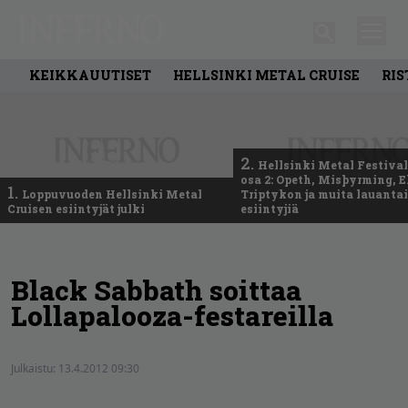
KEIKKAUUTISET
HELLSINKI METAL CRUISE
RIS
2.
Hellsinki Metal Festival
osa 2: Opeth, Misþyrming, E
1.
Loppuvuoden Hellsinki Metal
Triptykon ja muita lauanta
Cruisen esiintyjät julki
esiintyjiä
Black Sabbath soittaa
Lollapalooza-festareilla
Julkaistu:
13.4.2012 09:30