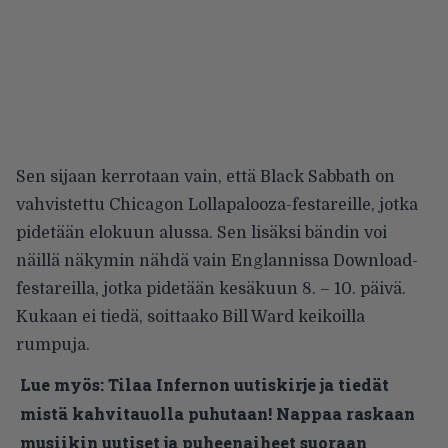
Sen sijaan kerrotaan vain, että Black Sabbath on
vahvistettu Chicagon Lollapalooza-festareille, jotka
pidetään elokuun alussa. Sen lisäksi bändin voi
näillä näkymin nähdä vain Englannissa Download-
festareilla, jotka pidetään kesäkuun 8. – 10. päivä.
Kukaan ei tiedä, soittaako Bill Ward keikoilla
rumpuja.
Lue myös:
Tilaa Infernon uutiskirje ja tiedät
mistä kahvitauolla puhutaan! Nappaa raskaan
musiikin uutiset ja puheenaiheet suoraan