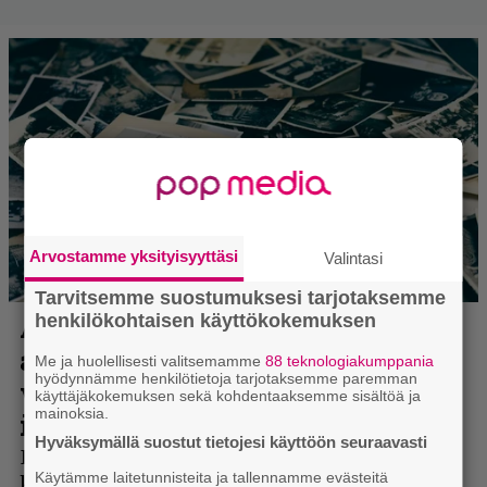
Arvostamme yksityisyyttäsi
Valintasi
Tarvitsemme suostumuksesi tarjotaksemme
henkilökohtaisen käyttökokemuksen
Me ja huolellisesti valitsemamme
88 teknologiakumppania
hyödynnämme henkilötietoja tarjotaksemme paremman
käyttäjäkokemuksen sekä kohdentaaksemme sisältöä ja
mainoksia.
Hyväksymällä suostut tietojesi käyttöön seuraavasti
Käytämme laitetunnisteita ja tallennamme evästeitä