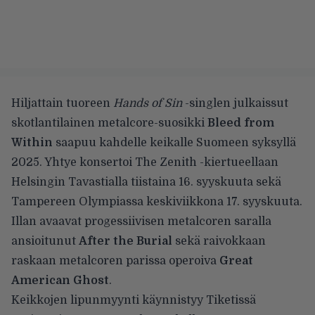
Hiljattain tuoreen
Hands of Sin
-singlen julkaissut
skotlantilainen metalcore-suosikki
Bleed from
Within
saapuu
kahdelle keikalle Suomeen syksyllä
2025. Yhtye konsertoi The Zenith -kiertueellaan
Helsingin Tavastialla tiistaina 16. syyskuuta sekä
Tampereen Olympiassa keskiviikkona 17. syyskuuta.
Illan avaavat progessiivisen metalcoren saralla
ansioitunut
After the Burial
sekä raivokkaan
raskaan metalcoren parissa operoiva
Great
American Ghost
.
Keikkojen lipunmyynti käynnistyy Tiketissä