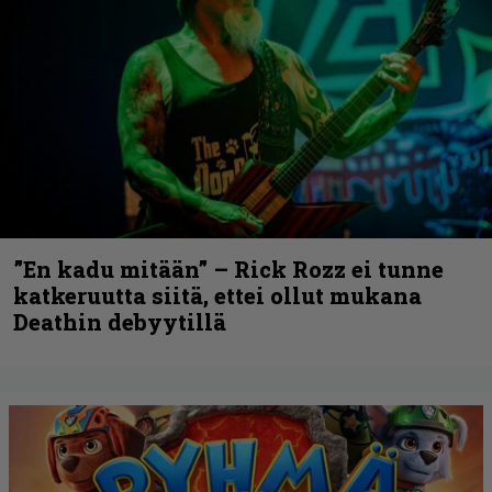
”En kadu mitään” – Rick Rozz ei tunne
katkeruutta siitä, ettei ollut mukana
Deathin debyytillä