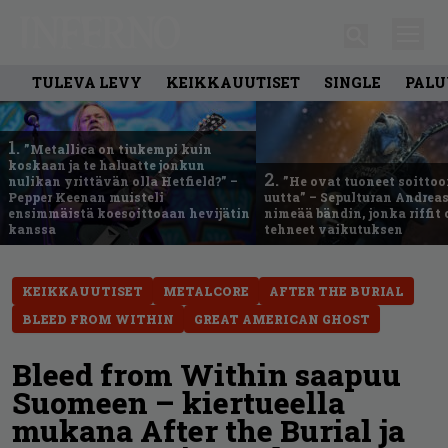
TULEVA LEVY
KEIKKAUUTISET
SINGLE
PALU
1.
”Metallica on tiukempi kuin
koskaan ja te haluatte jonkun
2.
nulikan yrittävän olla Hetfield?” –
”He ovat tuoneet soittoo
Pepper Keenan muisteli
uutta” – Sepulturan Andreas
ensimmäistä koesoittoaan hevijätin
nimeää bändin, jonka riffit
kanssa
tehneet vaikutuksen
KEIKKAUUTISET
METALCORE
AFTER THE BURIAL
BLEED FROM WITHIN
GREAT AMERICAN GHOST
Bleed from Within saapuu
Suomeen – kiertueella
mukana After the Burial ja