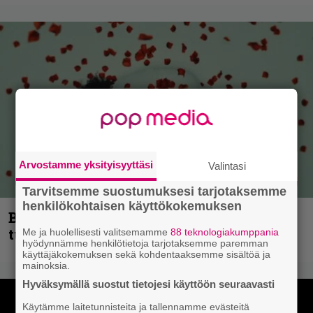
Arvostamme yksityisyyttäsi
Valintasi
Tarvitsemme suostumuksesi tarjotaksemme
henkilökohtaisen käyttökokemuksen
Blind Channel palaa rytinällä –
tuplasingle videoineen julki
Me ja huolellisesti valitsemamme
88 teknologiakumppania
hyödynnämme henkilötietoja tarjotaksemme paremman
käyttäjäkokemuksen sekä kohdentaaksemme sisältöä ja
mainoksia.
Hyväksymällä suostut tietojesi käyttöön seuraavasti
Käytämme laitetunnisteita ja tallennamme evästeitä