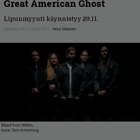
Great American Ghost
Lipunmyynti käynnistyy 29.11.
Julkaistu:
25.11.2024 12:17
Vesa Siltanen
Bleed from Within.
Kuva: Tom Armstrong