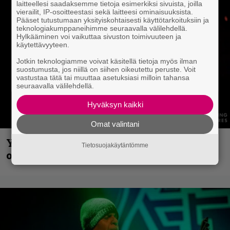
laitteellesi saadaksemme tietoja esimerkiksi sivuista, joilla
vierailit, IP-osoitteestasi sekä laitteesi ominaisuuksista.
Pääset tutustumaan yksityiskohtaisesti käyttötarkoituksiin ja
teknologiakumppaneihimme seuraavalla välilehdellä.
Hylkääminen voi vaikuttaa sivuston toimivuuteen ja
käytettävyyteen.
Jotkin teknologiamme voivat käsitellä tietoja myös ilman
suostumusta, jos niillä on siihen oikeutettu peruste. Voit
vastustaa tätä tai muuttaa asetuksiasi milloin tahansa
seuraavalla välilehdellä.
Hyväksyn kaikki
Omat valintani
Yngwie Malmsteen iskee jälleen – Now
Tietosuojakäytäntömme
or Never -single tulevalta levyltä julki