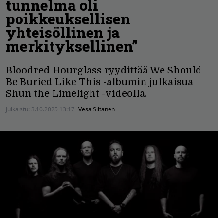
tunnelma oli
poikkeuksellisen
yhteisöllinen ja
merkityksellinen”
Bloodred Hourglass ryydittää We Should
Be Buried Like This -albumin julkaisua
Shun the Limelight -videolla.
Julkaistu:
3.10.2025 13:17
Vesa Siltanen