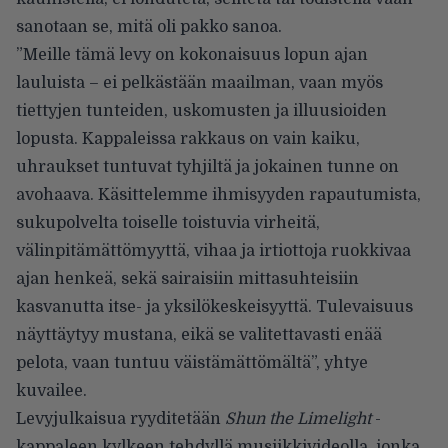
sanotaan se, mitä oli pakko sanoa.
”Meille tämä levy on kokonaisuus lopun ajan
lauluista – ei pelkästään maailman, vaan myös
tiettyjen tunteiden, uskomusten ja illuusioiden
lopusta. Kappaleissa rakkaus on vain kaiku,
uhraukset tuntuvat tyhjiltä ja jokainen tunne on
avohaava. Käsittelemme ihmisyyden rapautumista,
sukupolvelta toiselle toistuvia virheitä,
välinpitämättömyyttä, vihaa ja irtiottoja ruokkivaa
ajan henkeä, sekä sairaisiin mittasuhteisiin
kasvanutta itse- ja yksilökeskeisyyttä. Tulevaisuus
näyttäytyy mustana, eikä se valitettavasti enää
pelota, vaan tuntuu väistämättömältä”, yhtye
kuvailee.
Levyjulkaisua ryyditetään
Shun the Limelight
-
kappaleen kylkeen tehdyllä musiikkivideolla, jonka