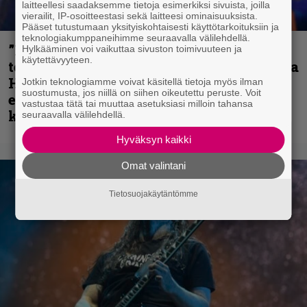
laitteellesi saadaksemme tietoja esimerkiksi sivuista, joilla
vierailit, IP-osoitteestasi sekä laitteesi ominaisuuksista.
Pääset tutustumaan yksityiskohtaisesti käyttötarkoituksiin ja
teknologiakumppaneihimme seuraavalla välilehdellä.
”Metallica on tiukempi kuin koskaan ja
Hylkääminen voi vaikuttaa sivuston toimivuuteen ja
käytettävyyteen.
te haluatte jonkun nulikan yrittävän olla
Hetfield?” – Pepper Keenan muisteli
Jotkin teknologiamme voivat käsitellä tietoja myös ilman
suostumusta, jos niillä on siihen oikeutettu peruste. Voit
ensimmäistä koesoittoaan hevijätin
vastustaa tätä tai muuttaa asetuksiasi milloin tahansa
kanssa
seuraavalla välilehdellä.
Hyväksyn kaikki
Omat valintani
Tietosuojakäytäntömme