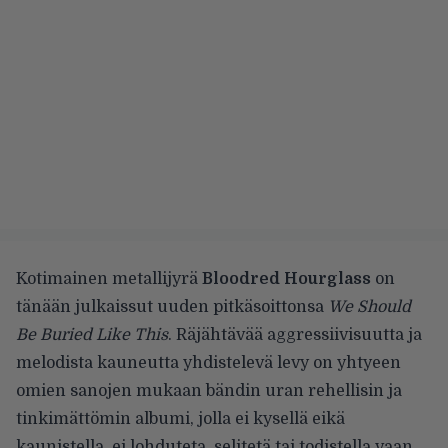
Kotimainen metallijyrä
Bloodred Hourglass
on
tänään julkaissut uuden pitkäsoittonsa
We Should
Be Buried Like This
. Räjähtävää aggressiivisuutta ja
melodista kauneutta yhdistelevä levy on yhtyeen
omien sanojen mukaan bändin uran rehellisin ja
tinkimättömin albumi, jolla ei kysellä eikä
kaunistella, ei lohduteta, selitetä tai todistella vaan