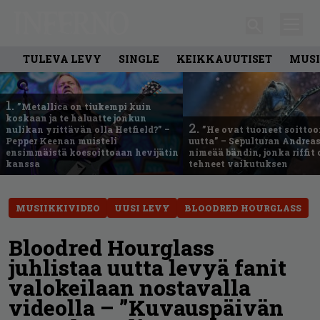
TULEVA LEVY
SINGLE
KEIKKAUUTISET
MUSI
1.
”Metallica on tiukempi kuin
koskaan ja te haluatte jonkun
2.
nulikan yrittävän olla Hetfield?” –
”He ovat tuoneet soittoo
Pepper Keenan muisteli
uutta” – Sepulturan Andreas
ensimmäistä koesoittoaan hevijätin
nimeää bändin, jonka riffit
kanssa
tehneet vaikutuksen
MUSIIKKIVIDEO
UUSI LEVY
BLOODRED HOURGLASS
Bloodred Hourglass
juhlistaa uutta levyä fanit
valokeilaan nostavalla
videolla – ”Kuvauspäivän