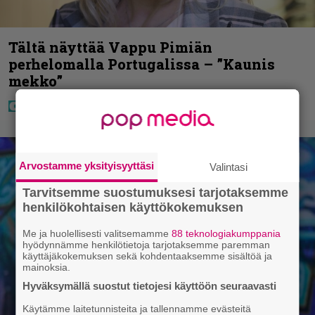
Tältä näyttää Vappu Pimiän
perhelomalla Portugalissa – ”Kaunis
mekko”
Arvostamme yksityisyyttäsi
Valintasi
Tarvitsemme suostumuksesi tarjotaksemme
henkilökohtaisen käyttökokemuksen
Me ja huolellisesti valitsemamme
88 teknologiakumppania
hyödynnämme henkilötietoja tarjotaksemme paremman
käyttäjäkokemuksen sekä kohdentaaksemme sisältöä ja
mainoksia.
Hyväksymällä suostut tietojesi käyttöön seuraavasti
Käytämme laitetunnisteita ja tallennamme evästeitä