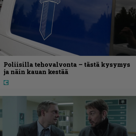
Poliisilla tehovalvonta – tästä kysymys
ja näin kauan kestää