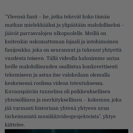
”Yleensä fanit – he, jotka tekevät koko tämän
matkan mielekkääksi ja ylipäätään mahdolliseksi –
jäävät parrasvalojen ulkopuolelle. Meillä on
kuitenkin uskomattoman lojaali ja intohimoinen
fanijoukko, joka on seurannut ja tukenut yhtyettä
vuodesta toiseen. Tällä videolla halusimme antaa
heille mahdollisuuden osallistua konkreettisesti
tekemiseen ja astua itse valokeilaan olemalla
keskeisessä roolissa videon toteutuksessa.
Kuvauspäivän tunnelma oli poikkeuksellisen
yhteisöllinen ja merkityksellinen – kokemus, joka
jää varmasti historiaan yhtenä yhtyeen uran
tärkeimmistä musiikkivideoprojekteista”, yhtye
kiittelee.