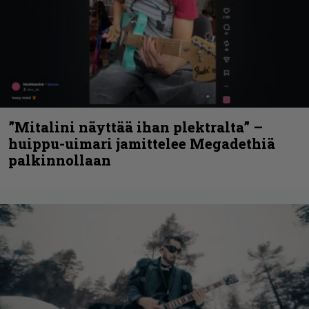
”Mitalini näyttää ihan plektralta” –
huippu-uimari jamittelee Megadethiä
palkinnollaan