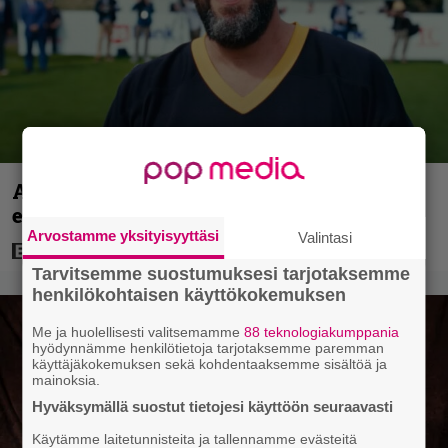
Adam Sandlerin 518 miljoonan dollarin
elokuvasarja saa jatkoa Netflixillä
Arvostamme yksityisyyttäsi
Valintasi
Tarvitsemme suostumuksesi tarjotaksemme
henkilökohtaisen käyttökokemuksen
Me ja huolellisesti valitsemamme
88 teknologiakumppania
hyödynnämme henkilötietoja tarjotaksemme paremman
käyttäjäkokemuksen sekä kohdentaaksemme sisältöä ja
mainoksia.
Hyväksymällä suostut tietojesi käyttöön seuraavasti
Käytämme laitetunnisteita ja tallennamme evästeitä