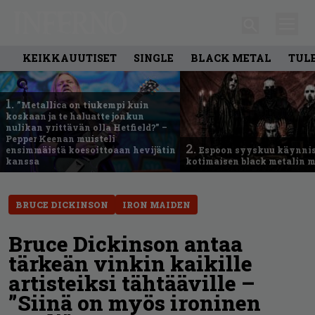
KEIKKAUUTISET
SINGLE
BLACK METAL
TUL
1.
”Metallica on tiukempi kuin
koskaan ja te haluatte jonkun
nulikan yrittävän olla Hetfield?” –
Pepper Keenan muisteli
2.
ensimmäistä koesoittoaan hevijätin
Espoon syyskuu käynni
kanssa
kotimaisen black metalin m
BRUCE DICKINSON
IRON MAIDEN
Bruce Dickinson antaa
tärkeän vinkin kaikille
artisteiksi tähtääville –
”Siinä on myös ironinen