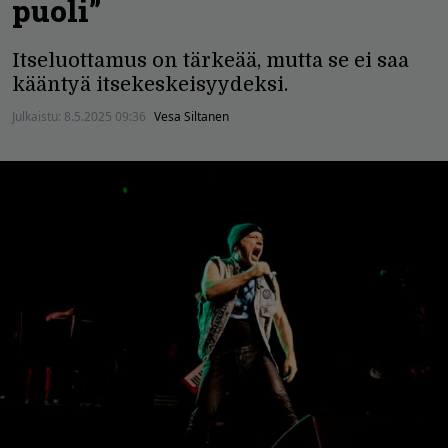
puoli”
Itseluottamus on tärkeää, mutta se ei saa
kääntyä itsekeskeisyydeksi.
Julkaistu:
8.5.2025 09:36
Vesa Siltanen