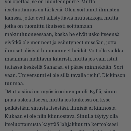
voi opettaa, se on luonteenpiirre. Mutta
itseluottamus on tärkeää. Olen soittanut ihmisten
kanssa, jotka ovat ällistyttäviä muusikkoja, mutta
jotka on tuomittu ikuisesti soittamaan
makuuhuoneessaan, koska he eivät usko itseensä
eivätkä ole menneet ja esiintyneet missään, jotta
ihmiset olisivat huomanneet heidät. Voit olla vaikka
maailman mahtavin kitaristi, mutta jos vain istut
teltassa keskellä Saharaa, et pääse minnekään. Sori
vaan. Universumi ei ole sillä tavalla reilu”,
Dickinson
tuumaa
.
”Mutta siinä on myös ironinen puoli. Kyllä, sinun
pitää uskoa itseesi, mutta jos kaikessa on kyse
pelkästään sinusta itsestäsi, ihmisiä ei kiinnosta.
Kukaan ei ole niin kiinnostava. Sinulla täytyy olla
itseluottamusta käyttää lahjakkuutta kertoaksesi