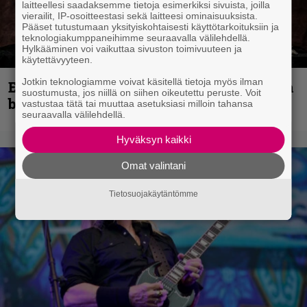
laitteellesi saadaksemme tietoja esimerkiksi sivuista, joilla
vierailit, IP-osoitteestasi sekä laitteesi ominaisuuksista.
Pääset tutustumaan yksityiskohtaisesti käyttötarkoituksiin ja
teknologiakumppaneihimme seuraavalla välilehdellä.
Hylkääminen voi vaikuttaa sivuston toimivuuteen ja
käytettävyyteen.
Jotkin teknologiamme voivat käsitellä tietoja myös ilman
Espoon syyskuu käynnistyy kotimaisen
suostumusta, jos niillä on siihen oikeutettu peruste. Voit
black metalin merkeissä
vastustaa tätä tai muuttaa asetuksiasi milloin tahansa
seuraavalla välilehdellä.
Hyväksyn kaikki
Omat valintani
Tietosuojakäytäntömme