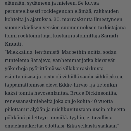
elämään, sydämeen ja mieleen. Se kuvaa
perusteellisesti rocklegendan elämää, rakkauden
kohteita ja ajatuksia. 20. marraskuuta ilmestyneen
suomenkielisen version suomennoksen tarkistajana
toimi rocktoimittaja, kustannustoimittaja
Samuli
Knuuti
.
”Miekkailua, lentämistä, Macbethin noitia, sodan
runtelema Sarajevo, vanhemmat jotka kiersivät
yökerhoja pyörittämässä villakoirasirkusta,
esiintymisasuja joista oli vähällä saada sähköiskuja,
tappamattomissa oleva Eddie-hirviö…ja tietenkin
kaksi tonnia hevosenlantaa. Bruce Dickinsonilta,
renessanssimieheltä joka on jo kohta 40 vuotta
piilottanut älyään ja mielikuvitustaan usein aiheetta
pöhkönä pidettyyn musiikkityyliin, ei tavallista
omaelämäkertaa odottaisi. Eikä sellaista saakaan”