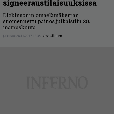
signeeraustilaisuuksissa
Dickinsonin omaelämäkerran
suomennettu painos julkaistiin 20.
marraskuuta.
Julkaistu:
28.11.2017 13:35
Vesa Siltanen