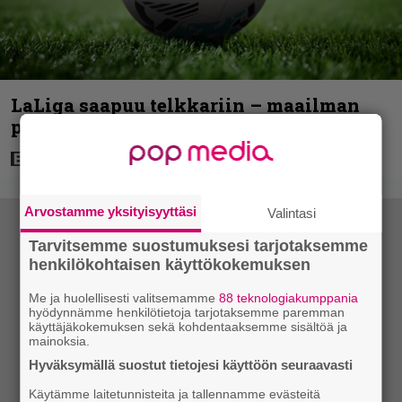
LaLiga saapuu telkkariin – maailman
parasta futista joka perjantai
Arvostamme yksityisyyttäsi
Valintasi
Tarvitsemme suostumuksesi tarjotaksemme
henkilökohtaisen käyttökokemuksen
Me ja huolellisesti valitsemamme
88 teknologiakumppania
hyödynnämme henkilötietoja tarjotaksemme paremman
käyttäjäkokemuksen sekä kohdentaaksemme sisältöä ja
mainoksia.
Hyväksymällä suostut tietojesi käyttöön seuraavasti
Käytämme laitetunnisteita ja tallennamme evästeitä