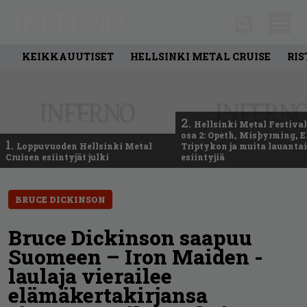
KEIKKAUUTISET
HELLSINKI METAL CRUISE
RIS
2.
Hellsinki Metal Festival
osa 2: Opeth, Misþyrming, E
1.
Loppuvuoden Hellsinki Metal
Triptykon ja muita lauanta
Cruisen esiintyjät julki
esiintyjiä
BRUCE DICKINSON
Bruce Dickinson saapuu
Suomeen – Iron Maiden -
laulaja vierailee
elämäkertakirjansa