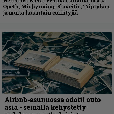
Hellsinki Metal Festival kuvina, osa 2:
Opeth, Misþyrming, Eluveitie, Triptykon
ja muita lauantain esiintyjiä