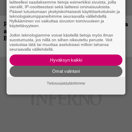
laitteellesi saadaksemme tietoja esimerkiksi sivuista, joilla
vierailit, IP-osoitteestasi sekä laitteesi ominaisuuksista.
Pääset tutustumaan yksityiskohtaisesti käyttötarkoituksiin ja
teknologiakumppaneihimme seuraavalla välilehdellä.
Hylkääminen voi vaikuttaa sivuston toimivuuteen ja
Paul Di’Anno on Iron Maidenin laulajista
käytettävyyteen.
ainoa todellinen legenda, sanoo Blaze
Jotkin teknologiamme voivat käsitellä tietoja myös ilman
Bayley
suostumusta, jos niillä on siihen oikeutettu peruste. Voit
vastustaa tätä tai muuttaa asetuksiasi milloin tahansa
seuraavalla välilehdellä.
Hyväksyn kaikki
Omat valintani
Tietosuojakäytäntömme