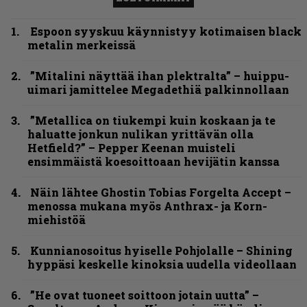
Espoon syyskuu käynnistyy kotimaisen black
metalin merkeissä
”Mitalini näyttää ihan plektralta” – huippu-
uimari jamittelee Megadethiä palkinnollaan
”Metallica on tiukempi kuin koskaan ja te
haluatte jonkun nulikan yrittävän olla
Hetfield?” – Pepper Keenan muisteli
ensimmäistä koesoittoaan hevijätin kanssa
Näin lähtee Ghostin Tobias Forgelta Accept –
menossa mukana myös Anthrax- ja Korn-
miehistöä
Kunnianosoitus hyiselle Pohjolalle – Shining
hyppäsi keskelle kinoksia uudella videollaan
”He ovat tuoneet soittoon jotain uutta” –