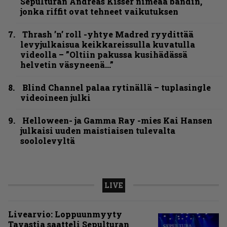
Sepulturan Andreas Kisser nimeää bändin,
jonka riffit ovat tehneet vaikutuksen
Thrash ’n’ roll -yhtye Madred ryydittää
levyjulkaisua keikkareissulla kuvatulla
videolla – ”Oltiin pakussa kusihädässä
helvetin väsyneenä…”
Blind Channel palaa rytinällä – tuplasingle
videoineen julki
Helloween- ja Gamma Ray -mies Kai Hansen
julkaisi uuden maistiaisen tulevalta
soololevyltä
LIVE
Livearvio: Loppuunmyyty
Tavastia saatteli Sepulturan