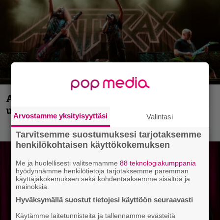
Anthrax vie katsojat keikkatunnelmiin
uudella videollaan
Arvostamme yksityisyyttäsi
Valintasi
Tarvitsemme suostumuksesi tarjotaksemme
henkilökohtaisen käyttökokemuksen
Me ja huolellisesti valitsemamme
88 teknologiakumppania
hyödynnämme henkilötietoja tarjotaksemme paremman
käyttäjäkokemuksen sekä kohdentaaksemme sisältöä ja
mainoksia.
Hyväksymällä suostut tietojesi käyttöön seuraavasti
Käytämme laitetunnisteita ja tallennamme evästeitä