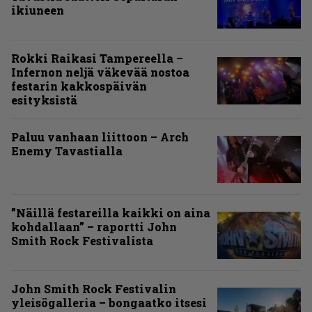
ikiuneen
Rokki Raikasi Tampereella –
Infernon neljä väkevää nostoa
festarin kakkospäivän
esityksistä
Paluu vanhaan liittoon – Arch
Enemy Tavastialla
”Näillä festareilla kaikki on aina
kohdallaan” – raportti John
Smith Rock Festivalista
John Smith Rock Festivalin
yleisögalleria – bongaatko itsesi