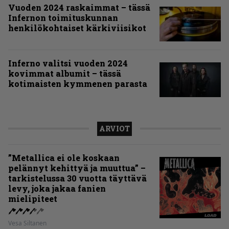
Vuoden 2024 raskaimmat – tässä
Infernon toimituskunnan
henkilökohtaiset kärkiviisikot
Inferno valitsi vuoden 2024
kovimmat albumit – tässä
kotimaisten kymmenen parasta
ARVIOT
”Metallica ei ole koskaan
pelännyt kehittyä ja muuttua” –
tarkistelussa 30 vuotta täyttävä
levy, joka jakaa fanien
mielipiteet
Vesa Siltanen