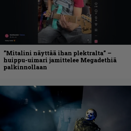
”Mitalini näyttää ihan plektralta” –
huippu-uimari jamittelee Megadethiä
palkinnollaan