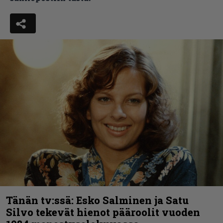
Tänän tv:ssä: Esko Salminen ja Satu
Silvo tekevät hienot pääroolit vuoden