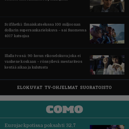
Scifihetki: Ilmaiskatselussa 100 miljoonan
dollarin supersankarielokuva – sai Suomessa
4017 katsojaa
Illalla tv:ssä: 90-luvun rikoselokuva joka ei
vanhene koskaan – rönsyilevä mestariteos
kestää aikaa ja kulutusta
ELOKUVAT
TV-OHJELMAT
SUORATOISTO
Eurojackpotissa poksahti 32,7