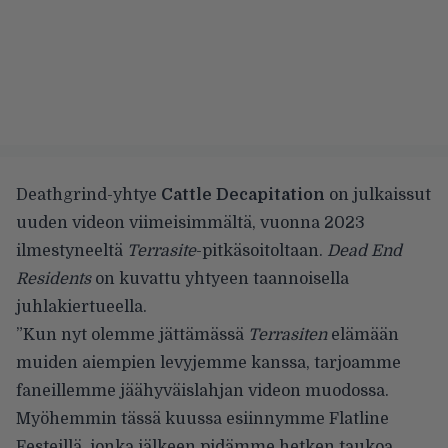
Deathgrind-yhtye
Cattle Decapitation
on julkaissut
uuden videon viimeisimmältä, vuonna 2023
ilmestyneeltä
Terrasite
-pitkäsoitoltaan.
Dead End
Residents
on kuvattu yhtyeen taannoisella
juhlakiertueella.
”Kun nyt olemme jättämässä
Terrasiten
elämään
muiden aiempien levyjemme kanssa, tarjoamme
faneillemme jäähyväislahjan videon muodossa.
Myöhemmin tässä kuussa esiinnymme Flatline
Festeillä, jonka jälkeen pidämme hetken taukoa