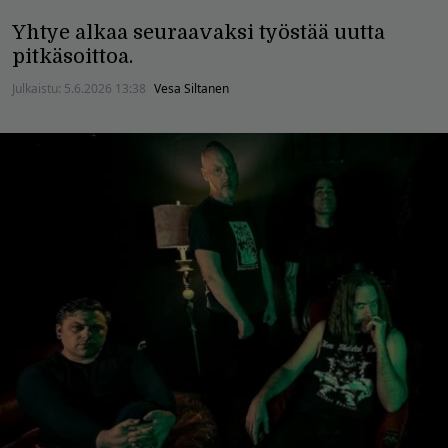
Yhtye alkaa seuraavaksi työstää uutta
pitkäsoittoa.
Julkaistu:
5.6.2026 13:38
Vesa Siltanen