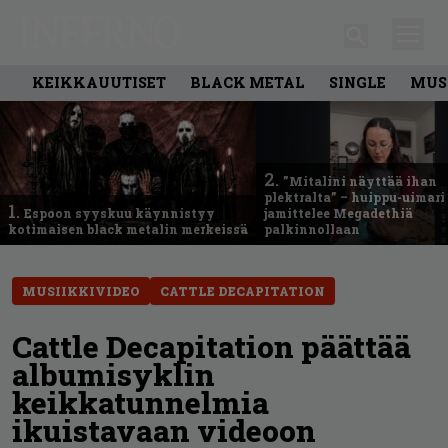
KEIKKAUUTISET
BLACK METAL
SINGLE
MUS
2.
”Mitalini näyttää ihan
plektralta” – huippu-uimari
1.
Espoon syyskuu käynnistyy
jamittelee Megadethiä
kotimaisen black metalin merkeissä
palkinnollaan
MUSIIKKIVIDEO
CATTLE DECAPITATION
Cattle Decapitation päättää
albumisyklin
keikkatunnelmia
ikuistavaan videoon