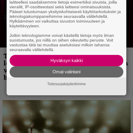
laitteellesi saadaksemme tietoja esimerkiksi sivuista, joilla
vierailit, IP-osoitteestasi sekä laitteesi ominaisuuksista.
Pääset tutustumaan yksityiskohtaisesti käyttötarkoituksiin ja
teknologiakumppaneihimme seuraavalla välilehdellä.
Hylkääminen voi vaikuttaa sivuston toimivuuteen ja
käytettävyyteen.
Jotkin teknologiamme voivat käsitellä tietoja myös ilman
suostumusta, jos niillä on siihen oikeutettu peruste. Voit
vastustaa tätä tai muuttaa asetuksiasi milloin tahansa
seuraavalla välilehdellä.
Thrash ’n’ roll -yhtye Madred ryydittää
Hyväksyn kaikki
levyjulkaisua keikkareissulla kuvatulla
videolla – ”Oltiin pakussa kusihädässä
Omat valintani
helvetin väsyneenä…”
Tietosuojakäytäntömme