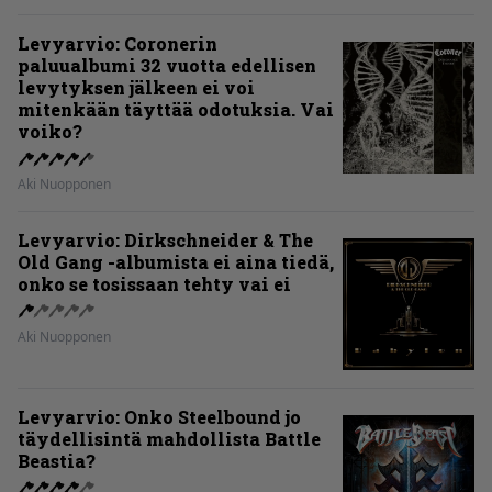
Levyarvio: Coronerin
paluualbumi 32 vuotta edellisen
levytyksen jälkeen ei voi
mitenkään täyttää odotuksia. Vai
voiko?
Aki Nuopponen
Levyarvio: Dirkschneider & The
Old Gang -albumista ei aina tiedä,
onko se tosissaan tehty vai ei
Aki Nuopponen
Levyarvio: Onko Steelbound jo
täydellisintä mahdollista Battle
Beastia?