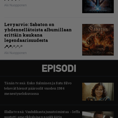
Aki Nuopponen
Levyarvio: Sabaton on
yhdennellätoista albumillaan
erittäin kaukana
legendaarisuudesta
Aki Nuopponen
Tänän tv:ssä: Esko Salminen ja Satu Silvo
tekevät hienot pääroolit vuoden 1984
menestyselokuvassa
Illalla tv:ssä: Vauhdikasta junatoimintaa – leffa
suututti amerikkalaisen pankkijätin