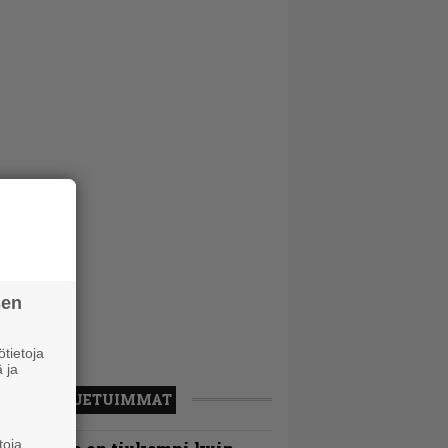
sen
tietoja
 ja
LUETUIMMAT
toja