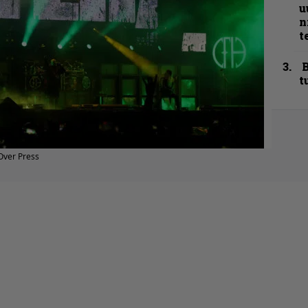
u
n
t
B
t
Over Press