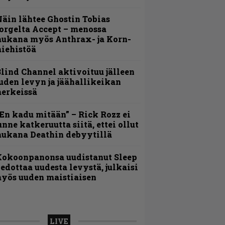
äin lähtee Ghostin Tobias
orgelta Accept – menossa
ukana myös Anthrax- ja Korn-
iehistöä
lind Channel aktivoituu jälleen
uden levyn ja jäähallikeikan
erkeissä
En kadu mitään” – Rick Rozz ei
unne katkeruutta siitä, ettei ollut
ukana Deathin debyytillä
Kokoonpanonsa uudistanut Sleep
iedottaa uudesta levystä, julkaisi
yös uuden maistiaisen
LIVE