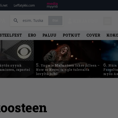
i.net
Leffatykki.com
PA
Etsi
KIRJAUDU
STEELFEST
ERO
PALUU
POTKUT
COVER
KOK
5.
6.
käytös syynä
Yngwie Malmsteen iskee jälleen –
Näin 
tamiseen, raportoi
Now or Never -single tulevalta
Forgelt
levyltä julki
myös An
koosteen