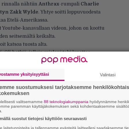
n
rinnalla nähtiin
Anthrax
-rumpali
Charlie
etyn Zakk Wylde
. Yhtye soitti loppuvuodesta
kaa Etelä-Amerikassa.
t
Youtube-kanavallaan
videon, johon on koottu
den seitsemältä keikalta.
t katsoa tuosta alta.
ä. Oli hetkiä, jolloin mieleni teki lopettaa
intohimosta. Fanit siellä ovat aivan toista
laskevat välillä puhelimensa alas”, Benante
vostamme yksityisyyttäsi
Valintasi
amerikkalaisyleisöä.
semme suostumuksesi tarjotaksemme henkilökohtai
ökokemuksen
lellisesti valitsemamme
88 teknologiakumppania
hyödynnämme henkilö
semme paremman käyttäjäkokemuksen sekä kohdentaaksemme sisältöä
a.
ällä suostut tietojesi käyttöön seuraavasti
laitetunnisteita ja tallennamme evästeitä laitteellesi saadaksemme tie