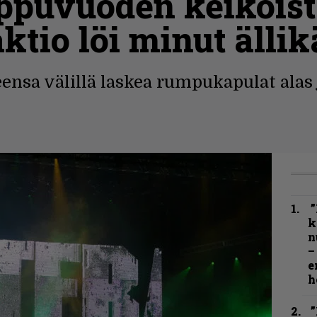
ppuvuoden keikoist
ktio löi minut ällik
nsa välillä laskea rumpukapulat alas 
”
k
n
–
e
h
”