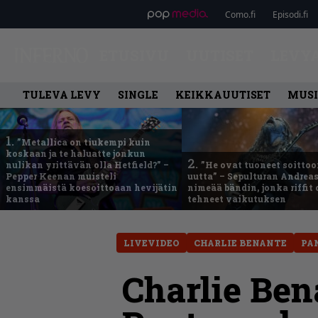
Como.fi
Episodi.fi
ETUSIVU
UUTISET
LEVY
TULEVA LEVY
SINGLE
KEIKKAUUTISET
MUSI
1.
”Metallica on tiukempi kuin
koskaan ja te haluatte jonkun
2.
nulikan yrittävän olla Hetfield?” –
”He ovat tuoneet soittoo
Pepper Keenan muisteli
uutta” – Sepulturan Andreas
ensimmäistä koesoittoaan hevijätin
nimeää bändin, jonka riffit
kanssa
tehneet vaikutuksen
LIVEVIDEO
CHARLIE BENANTE
PA
Charlie Ben