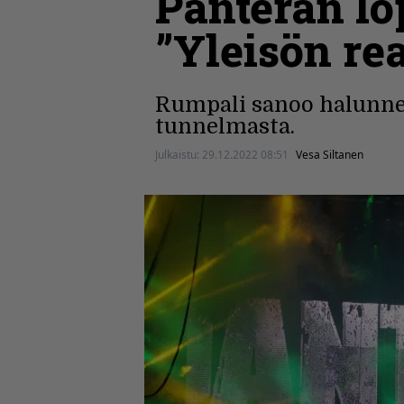
Panteran lo
”Yleisön rea
Rumpali sanoo halunnee
tunnelmasta.
Julkaistu:
29.12.2022 08:51
Vesa Siltanen