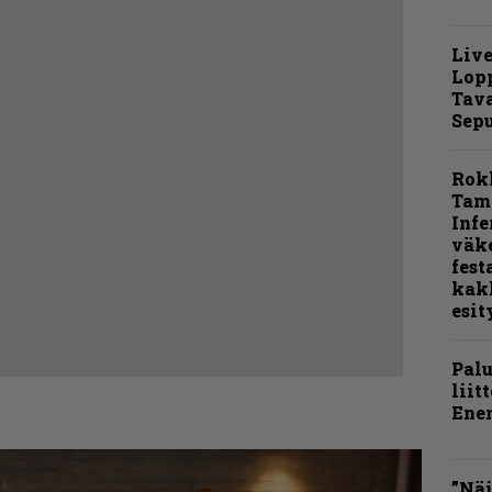
Live
Lop
Tava
Sepu
Rok
Tamp
Infe
väk
fest
kak
esit
Pal
liit
Ene
”Näi