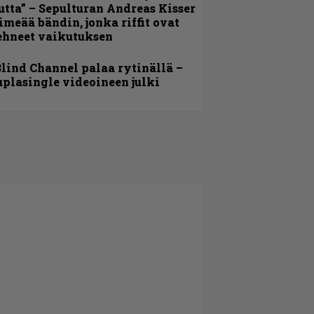
utta” – Sepulturan Andreas Kisser
imeää bändin, jonka riffit ovat
ehneet vaikutuksen
lind Channel palaa rytinällä –
uplasingle videoineen julki