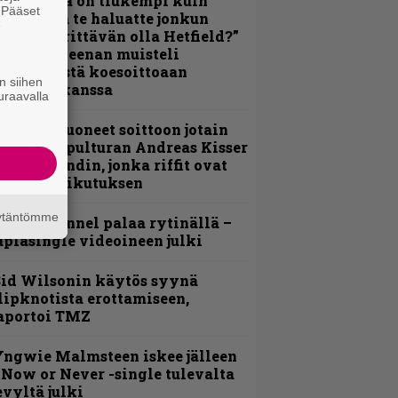
Metallica on tiukempi kuin
. Pääset
oskaan ja te haluatte jonkun
e
ulikan yrittävän olla Hetfield?”
 Pepper Keenan muisteli
nsimmäistä koesoittoaan
n siihen
evijätin kanssa
uraavalla
He ovat tuoneet soittoon jotain
utta” – Sepulturan Andreas Kisser
imeää bändin, jonka riffit ovat
ehneet vaikutuksen
äytäntömme
lind Channel palaa rytinällä –
uplasingle videoineen julki
id Wilsonin käytös syynä
lipknotista erottamiseen,
aportoi TMZ
ngwie Malmsteen iskee jälleen
 Now or Never -single tulevalta
evyltä julki