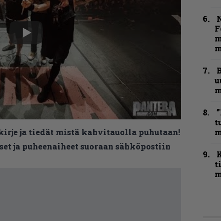
N
F
m
m
B
u
m
”
t
m
kirje ja tiedät mistä kahvitauolla puhutaan!
et ja puheenaiheet suoraan sähköpostiin
t
m