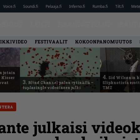
Voice.fi
Soundi.fi
Pelaaja.fi
Inferno.fi
Rumba.fi
Tilt.fi
Metel
ARVIOT
LEHTI
HAASTATTELUT
KAUP
IKKIVIDEO
FESTIVAALIT
KOKOONPANOMUUTOS
n jotain
4.
 Kisser
Sid Wilsonin 
3.
 ovat
Blind Channel palaa rytinällä –
Slipknotista erot
tuplasingle videoineen julki
TMZ
NTERA
ante julkaisi video