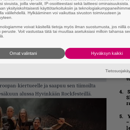
”
i sivuista, joilla vierailit, IP-osoitteestasi sekä laitteesi ominaisuuksista
k
an yksityiskohtaisesti käyttötarkoituksiin ja teknologiakumppaneihimm
n
la välilehdellä. Hylkääminen voi vaikuttaa sivuston toimivuuteen ja
–
yyteen.
e
knologiamme voivat käsitellä tietoja myös ilman suostumusta, jos niillä o
h
u peruste. Voit vastustaa tätä tai muuttaa asetuksiasi milloin tahansa se
lä.
”
u
Omat valintani
Hyväksyn kaikki
n
t
Tietosuojak
B
t
oopan-kiertueelle ja saapuu sen tiimoilta
S
säkuun alussa Hyvinkään Rockfesteillä.
S
r
Y
–
l