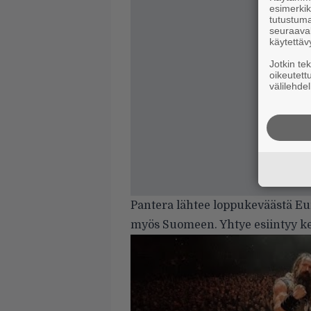
esimerkiks
tutustuma
seuraaval
käytettäv
Jotkin te
oikeutett
välilehdel
Pantera lähtee loppukeväästä Eur
myös Suomeen. Yhtye esiintyy ke