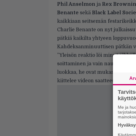
Phil Anselmon
ja
Rex Browni
Benante
sekä
Black Label Soci
kaikkiaan seitsemän festarikeik
Charlie Benante on nyt julkaissu
pätkiä kaikilta yhtyeen loppuvuo
Kahdeksanminuuttisen pätkän voi
”Yleisön reaktio löi minut ällikäll
soittaminen ja vain nauttia siitä 
luokkaa, he ovat mukana ja jopa 
Ar
kiittelee videon saatteessa etelä
Tarvit
käytt
Me ja huo
tarjotak
mainoksi
Hyväksym
Käytämme 