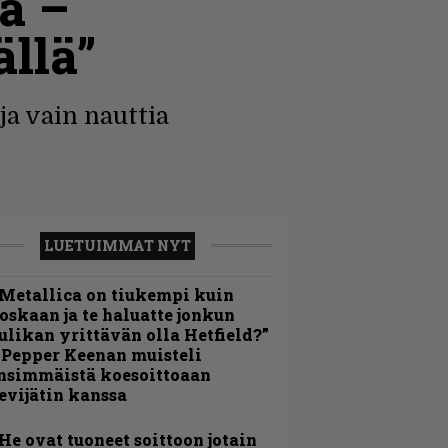
a –
ällä”
ja vain nauttia
LUETUIMMAT NYT
Metallica on tiukempi kuin
oskaan ja te haluatte jonkun
ulikan yrittävän olla Hetfield?”
 Pepper Keenan muisteli
nsimmäistä koesoittoaan
evijätin kanssa
He ovat tuoneet soittoon jotain