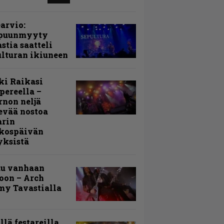
arvio:
puunmyyty
stia saatteli
lturan ikiuneen
ki Raikasi
ereella –
rnon neljä
evää nostoa
arin
kospäivän
yksistä
uu vanhaan
toon – Arch
my Tavastialla
llä festareilla