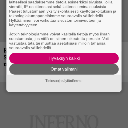
laitteellesi saadaksemme tietoja esimerkiksi sivuista, joilla
vierailit, IP-osoitteestasi sekä laitteesi ominaisuuksista.
Pääset tutustumaan yksityiskohtaisesti käyttötarkoituksiin ja
teknologiakumppaneihimme seuraavalla välilehdellä.
Hylkääminen voi vaikuttaa sivuston toimivuuteen ja
käytettävyyteen.
Jotkin teknologiamme voivat käsitellä tietoja myös ilman
suostumusta, jos niillä on siihen oikeutettu peruste. Voit
vastustaa tätä tai muuttaa asetuksiasi milloin tahansa
seuraavalla välilehdellä.
Kunnianosoitus hyiselle Pohjolalle –
Shining hyppäsi keskelle kinoksia
Hyväksyn kaikki
uudella videollaan
Omat valintani
Tietosuojakäytäntömme