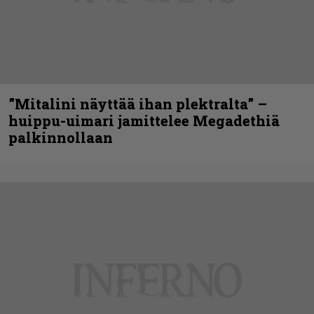
”Mitalini näyttää ihan plektralta” –
huippu-uimari jamittelee Megadethiä
palkinnollaan