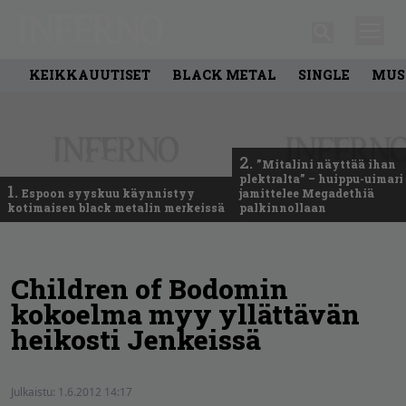
KEIKKAUUTISET
BLACK METAL
SINGLE
MUS
2.
”Mitalini näyttää ihan
plektralta” – huippu-uimari
1.
Espoon syyskuu käynnistyy
jamittelee Megadethiä
kotimaisen black metalin merkeissä
palkinnollaan
Children of Bodomin
kokoelma myy yllättävän
heikosti Jenkeissä
Julkaistu:
1.6.2012 14:17