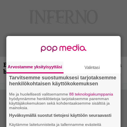
Espoon syyskuu käynnistyy kotimaisen
Arvostamme yksityisyyttäsi
Valintasi
black metalin merkeissä
Tarvitsemme suostumuksesi tarjotaksemme
henkilökohtaisen käyttökokemuksen
Me ja huolellisesti valitsemamme
88 teknologiakumppania
hyödynnämme henkilötietoja tarjotaksemme paremman
käyttäjäkokemuksen sekä kohdentaaksemme sisältöä ja
mainoksia.
Hyväksymällä suostut tietojesi käyttöön seuraavasti
Käytämme laitetunnisteita ja tallennamme evästeitä