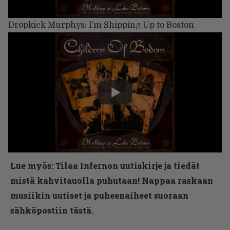
Dropkick Murphys: I’m Shipping Up to Boston
Lue myös:
Tilaa Infernon uutiskirje ja tiedät
mistä kahvitauolla puhutaan! Nappaa raskaan
musiikin uutiset ja puheenaiheet suoraan
sähköpostiin tästä.