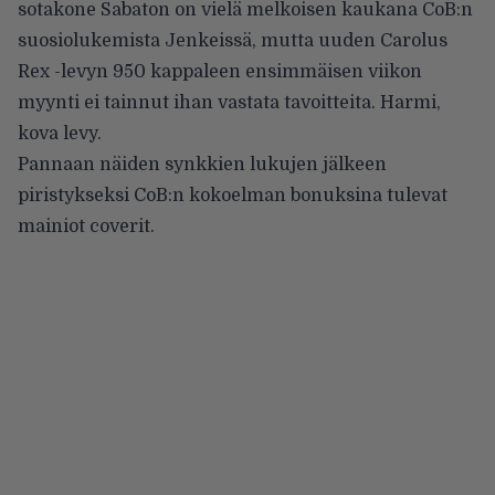
sotakone
Sabaton
on vielä melkoisen kaukana CoB:n
suosiolukemista Jenkeissä, mutta uuden Carolus
Rex -levyn 950 kappaleen ensimmäisen viikon
myynti ei tainnut ihan vastata tavoitteita. Harmi,
kova levy.
Pannaan näiden synkkien lukujen jälkeen
piristykseksi CoB:n kokoelman bonuksina tulevat
mainiot coverit.