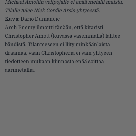
Michael Amottin velipojalle ei enää metalli maistu.
Tilalle tulee Nick Cordle Arsis-yhtyeestä.
Kuva:
Dario Dumancic
Arch Enemy
ilmoitti tänään, että kitaristi
Christopher Amott (kuvassa vasemmalla) lähtee
bändistä. Tilanteeseen ei liity minkäänlaista
draamaa, vaan Christopheria ei vain yhtyeen
tiedotteen
mukaan kiinnosta enää soittaa
äärimetallia.