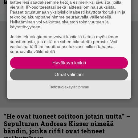
kanssa
laitteellesi saadaksemme tietoja esimerkiksi sivuista, joilla
vierailit, IP-osoitteestasi sekä laitteesi ominaisuuksista.
Pääset tutustumaan yksityiskohtaisesti käyttötarkoituksiin ja
teknologiakumppaneihimme seuraavalla välilehdellä.
Hylkääminen voi vaikuttaa sivuston toimivuuteen ja
käytettävyyteen.
Jotkin teknologiamme voivat käsitellä tietoja myös ilman
suostumusta, jos niillä on siihen oikeutettu peruste. Voit
vastustaa tätä tai muuttaa asetuksiasi milloin tahansa
seuraavalla välilehdellä.
Hyväksyn kaikki
Omat valintani
Tietosuojakäytäntömme
”He ovat tuoneet soittoon jotain uutta” –
Sepulturan Andreas Kisser nimeää
bändin, jonka riffit ovat tehneet