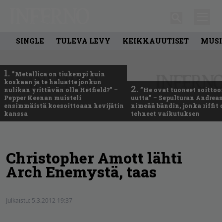
SINGLE
TULEVA LEVY
KEIKKAUUTISET
MUSI
1.
”Metallica on tiukempi kuin
koskaan ja te haluatte jonkun
2.
nulikan yrittävän olla Hetfield?” –
”He ovat tuoneet soittoo
Pepper Keenan muisteli
uutta” – Sepulturan Andreas
ensimmäistä koesoittoaan hevijätin
nimeää bändin, jonka riffit
kanssa
tehneet vaikutuksen
Christopher Amott lähti
Arch Enemystä, taas
Julkaistu:
5.3.2012 19:37