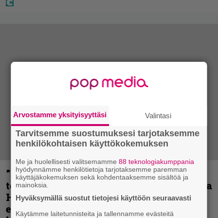
Arvostamme yksityisyyttäsi
Valintasi
Tarvitsemme suostumuksesi tarjotaksemme
henkilökohtaisen käyttökokemuksen
Me ja huolellisesti valitsemamme
88 teknologiakumppania
hyödynnämme henkilötietoja tarjotaksemme paremman
”Metallica on tiukempi kuin koskaan ja
käyttäjäkokemuksen sekä kohdentaaksemme sisältöä ja
te haluatte jonkun nulikan yrittävän olla
mainoksia.
Hetfield?” – Pepper Keenan muisteli
Hyväksymällä suostut tietojesi käyttöön seuraavasti
ensimmäistä koesoittoaan hevijätin
Käytämme laitetunnisteita ja tallennamme evästeitä