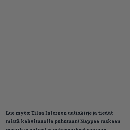
Lue myös:
Tilaa Infernon uutiskirje ja tiedät
mistä kahvitauolla puhutaan! Nappaa raskaan
musiikin uutiset ja puheenaiheet suoraan