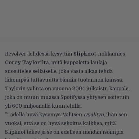
Revolver-lehdessä kysyttiin
Slipknot
-nokkamies
Corey Taylorilta
, mitä kappaletta laulaja
suosittelee sellaiselle, joka vasta alkaa tehdä
lähempää tuttavuutta bändin tuotannon kanssa.
Taylorin valinta on vuonna 2004 julkaistu kappale,
joka on muun muassa Spotifyssa yhtyeen soitetuin
yli 600 miljoonalla kuuntelulla.
”Todella hyvä kysymys! Valitsen
Dualityn
, ihan sen
vuoksi, että se on hyvä sekoitus kaikkea, mitä
Slipknot tekee ja se on edelleen meidän isoimpia