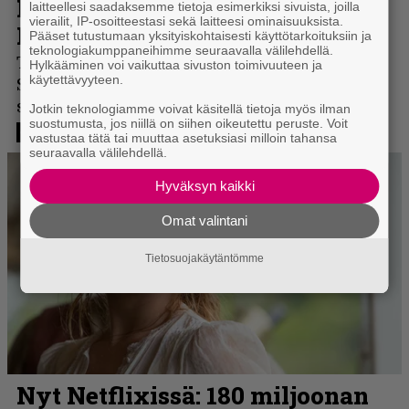
laitteellesi saadaksemme tietoja esimerkiksi sivuista, joilla
vierailit, IP-osoitteestasi sekä laitteesi ominaisuuksista.
Pääset tutustumaan yksityiskohtaisesti käyttötarkoituksiin ja
teknologiakumppaneihimme seuraavalla välilehdellä.
Hylkääminen voi vaikuttaa sivuston toimivuuteen ja
käytettävyyteen.
Jotkin teknologiamme voivat käsitellä tietoja myös ilman
suostumusta, jos niillä on siihen oikeutettu peruste. Voit
vastustaa tätä tai muuttaa asetuksiasi milloin tahansa
seuraavalla välilehdellä.
Hyväksyn kaikki
Omat valintani
Tietosuojakäytäntömme