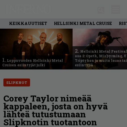
KEIKKAUUTISET
HELLSINKI METAL CRUISE
RIS
2.
Hellsinki Metal Festival
osa 2: Opeth, Misþyrming, E
1.
Loppuvuoden Hellsinki Metal
Triptykon ja muita lauanta
Cruisen esiintyjät julki
esiintyjiä
SLIPKNOT
Corey Taylor nimeää
kappaleen, josta on hyvä
lähteä tutustumaan
Slipknotin tuotantoon