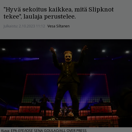
"Hyvä sekoitus kaikkea, mitä Slipknot
tekee", laulaja perustelee.
Julkaistu:
2.10.2023 11:12
Vesa Siltanen
Kuva: EPA-EFE/JOSE SENA GOULAO/ALL OVER PRESS