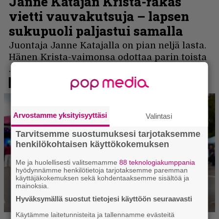
Arvostamme yksityisyyttäsi
Valintasi
Tarvitsemme suostumuksesi tarjotaksemme
henkilökohtaisen käyttökokemuksen
Me ja huolellisesti valitsemamme
88 teknologiakumppania
hyödynnämme henkilötietoja tarjotaksemme paremman
käyttäjäkokemuksen sekä kohdentaaksemme sisältöä ja
mainoksia.
Hyväksymällä suostut tietojesi käyttöön seuraavasti
Käytämme laitetunnisteita ja tallennamme evästeitä