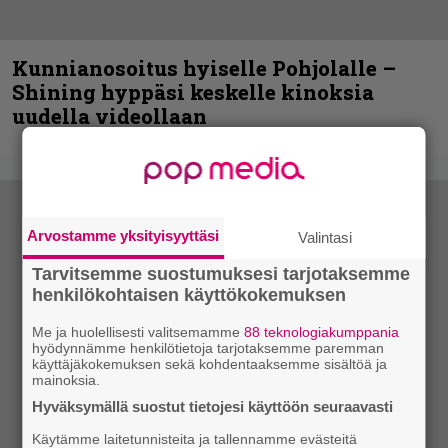
Kunnianosoitus hyiselle Pohjolalle –
Shining hyppäsi keskelle kinoksia
uudella videollaan
Arvostamme yksityisyyttäsi
Valintasi
Tarvitsemme suostumuksesi tarjotaksemme
henkilökohtaisen käyttökokemuksen
Me ja huolellisesti valitsemamme
88 teknologiakumppania
hyödynnämme henkilötietoja tarjotaksemme paremman
käyttäjäkokemuksen sekä kohdentaaksemme sisältöä ja
mainoksia.
Hyväksymällä suostut tietojesi käyttöön seuraavasti
Käytämme laitetunnisteita ja tallennamme evästeitä