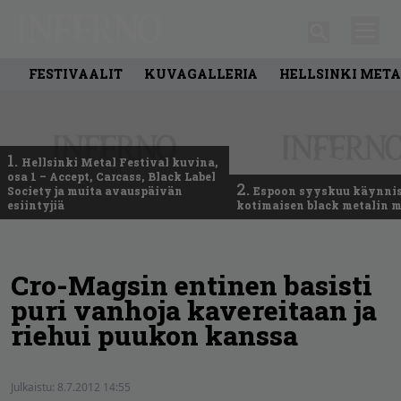
FESTIVAALIT
KUVAGALLERIA
HELLSINKI META
1.
Hellsinki Metal Festival kuvina,
osa 1 – Accept, Carcass, Black Label
2.
Society ja muita avauspäivän
Espoon syyskuu käynni
esiintyjiä
kotimaisen black metalin m
Cro-Magsin entinen basisti
puri vanhoja kavereitaan ja
riehui puukon kanssa
Julkaistu:
8.7.2012 14:55