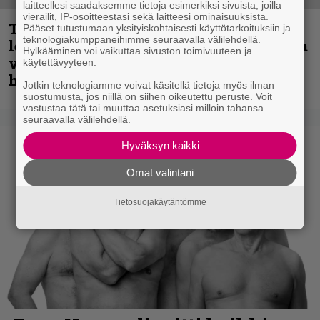
laitteellesi saadaksemme tietoja esimerkiksi sivuista, joilla
vierailit, IP-osoitteestasi sekä laitteesi ominaisuuksista.
Thrash ’n’ roll -yhtye Madred ryydittää
Pääset tutustumaan yksityiskohtaisesti käyttötarkoituksiin ja
teknologiakumppaneihimme seuraavalla välilehdellä.
levyjulkaisua keikkareissulla kuvatulla
Hylkääminen voi vaikuttaa sivuston toimivuuteen ja
videolla – ”Oltiin pakussa kusihädässä
käytettävyyteen.
helvetin väsyneenä…”
Jotkin teknologiamme voivat käsitellä tietoja myös ilman
suostumusta, jos niillä on siihen oikeutettu peruste. Voit
vastustaa tätä tai muuttaa asetuksiasi milloin tahansa
seuraavalla välilehdellä.
Hyväksyn kaikki
Omat valintani
Tietosuojakäytäntömme