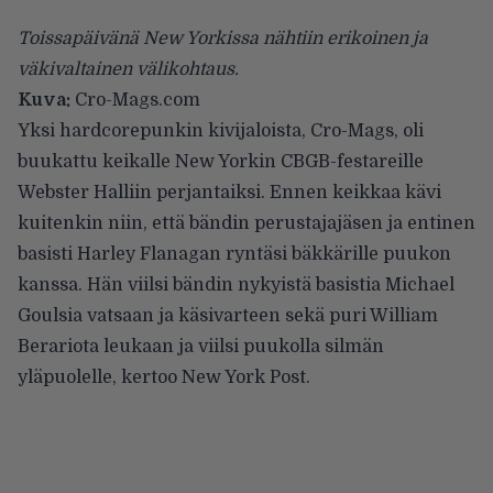
Toissapäivänä New Yorkissa nähtiin erikoinen ja
väkivaltainen välikohtaus.
Kuva:
Cro-Mags.com
Yksi hardcorepunkin kivijaloista,
Cro-Mags
, oli
buukattu keikalle New Yorkin CBGB-festareille
Webster Halliin perjantaiksi. Ennen keikkaa kävi
kuitenkin niin, että bändin perustajajäsen ja entinen
basisti Harley Flanagan ryntäsi bäkkärille puukon
kanssa. Hän viilsi bändin nykyistä basistia Michael
Goulsia vatsaan ja käsivarteen sekä puri William
Berariota leukaan ja viilsi puukolla silmän
yläpuolelle, kertoo
New York Post
.