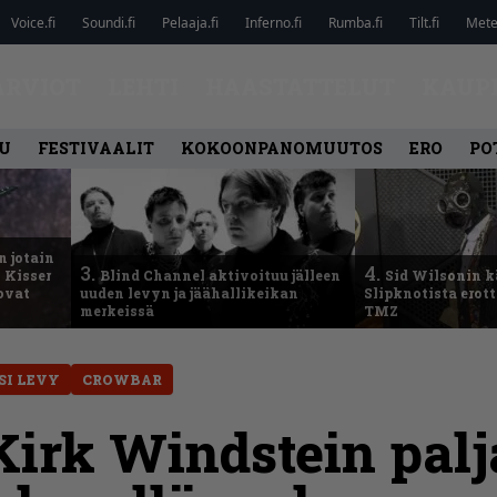
Voice.fi
Soundi.fi
Pelaaja.fi
Inferno.fi
Rumba.fi
Tilt.fi
Metel
ARVIOT
LEHTI
HAASTATTELUT
KAUP
U
FESTIVAALIT
KOKOONPANOMUUTOS
ERO
PO
n jotain
3.
4.
 Kisser
Blind Channel aktivoituu jälleen
Sid Wilsonin 
 ovat
uuden levyn ja jäähallikeikan
Slipknotista erot
merkeissä
TMZ
SI LEVY
CROWBAR
irk Windstein palj