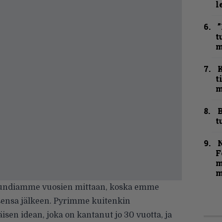
l
”
t
m
t
m
B
t
N
F
m
m
soundiamme vuosien mittaan, koska emme
isensa jälkeen. Pyrimme kuitenkin
sen idean, joka on kantanut jo 30 vuotta, ja