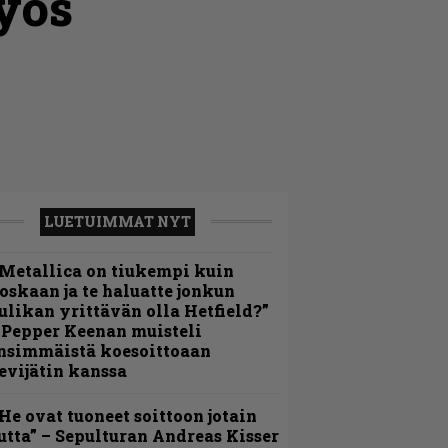
yös
LUETUIMMAT NYT
Metallica on tiukempi kuin
oskaan ja te haluatte jonkun
ulikan yrittävän olla Hetfield?”
 Pepper Keenan muisteli
nsimmäistä koesoittoaan
evijätin kanssa
He ovat tuoneet soittoon jotain
utta” – Sepulturan Andreas Kisser