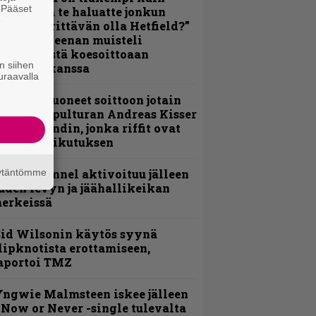
. Pääset
oskaan ja te haluatte jonkun
e
ulikan yrittävän olla Hetfield?”
 Pepper Keenan muisteli
nsimmäistä koesoittoaan
n siihen
evijätin kanssa
uraavalla
He ovat tuoneet soittoon jotain
utta” – Sepulturan Andreas Kisser
imeää bändin, jonka riffit ovat
ehneet vaikutuksen
äytäntömme
lind Channel aktivoituu jälleen
uden levyn ja jäähallikeikan
erkeissä
id Wilsonin käytös syynä
lipknotista erottamiseen,
aportoi TMZ
ngwie Malmsteen iskee jälleen
 Now or Never -single tulevalta