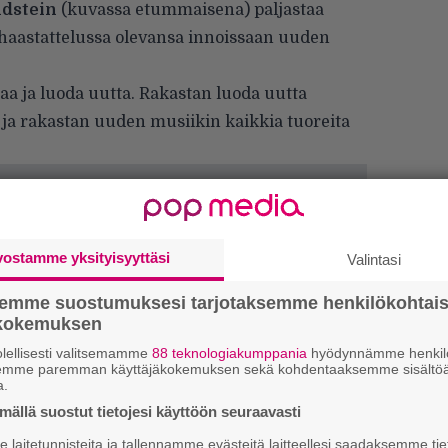
ndstein
(kuvassa etummaisena) paljastaa
 haastattelussa olevansa innoissaan uuden
taa ja luoda uutta. Rakastan luoda uutta
, ja rakastan uuden musiikin kaikkia tuoreita
vostamme yksityisyyttäsi
Valintasi
semme suostumuksesi tarjotaksemme henkilökohtai
ökokemuksen
lellisesti valitsemamme
88 teknologiakumppania
hyödynnämme henkilö
semme paremman käyttäjäkokemuksen sekä kohdentaaksemme sisältöä
a.
ällä suostut tietojesi käyttöön seuraavasti
”
laitetunnisteita ja tallennamme evästeitä laitteellesi saadaksemme tie