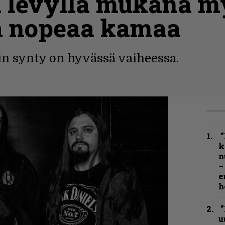
a levyllä mukana m
ja nopeaa kamaa
 synty on hyvässä vaiheessa.
”
k
n
–
e
h
”
u