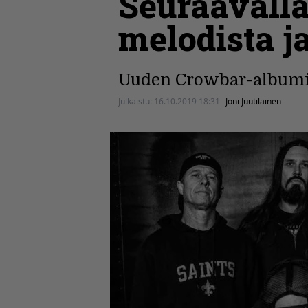
Seuraavall
melodista 
Uuden Crowbar-albumin
Julkaistu:
16.10.2019 18:31
Joni Juutilainen