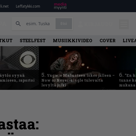
i.net
Leffatykki.com
PA
Etsi
KIRJAUDU
TKUT
STEELFEST
MUSIIKKIVIDEO
COVER
LIVE
5.
6.
käytös syynä
Yngwie Malmsteen iskee jälleen –
”En k
tamiseen, raportoi
Now or Never -single tulevalta
tunne ka
levyltä julki
mukana 
astaa: