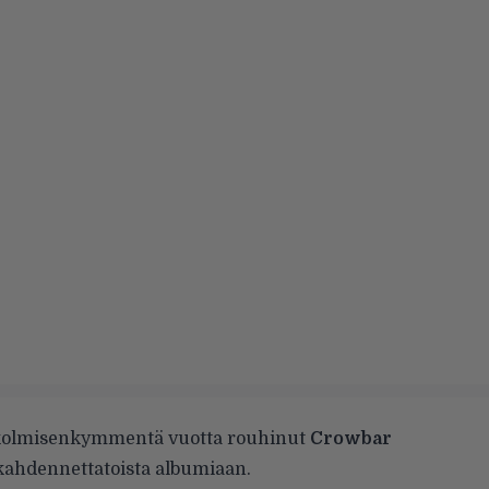
 kolmisenkymmentä vuotta rouhinut
Crowbar
kahdennettatoista albumiaan.