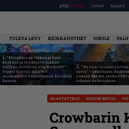
Como.fi
Episodi.fi
ETUSIVU
UUTISET
LEVY
TULEVA LEVY
KEIKKAUUTISET
SINGLE
PALU
1.
”Metallica on tiukempi kuin
koskaan ja te haluatte jonkun
2.
nulikan yrittävän olla Hetfield?” –
”He ovat tuoneet soittoo
Pepper Keenan muisteli
uutta” – Sepulturan Andreas
ensimmäistä koesoittoaan hevijätin
nimeää bändin, jonka riffit
kanssa
tehneet vaikutuksen
HAASTATTELU
SLUDGE METAL
UU
Crowbarin K