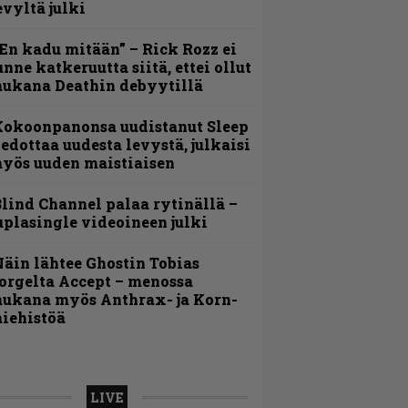
evyltä julki
En kadu mitään” – Rick Rozz ei
unne katkeruutta siitä, ettei ollut
ukana Deathin debyytillä
Kokoonpanonsa uudistanut Sleep
iedottaa uudesta levystä, julkaisi
yös uuden maistiaisen
lind Channel palaa rytinällä –
uplasingle videoineen julki
äin lähtee Ghostin Tobias
orgelta Accept – menossa
ukana myös Anthrax- ja Korn-
iehistöä
LIVE