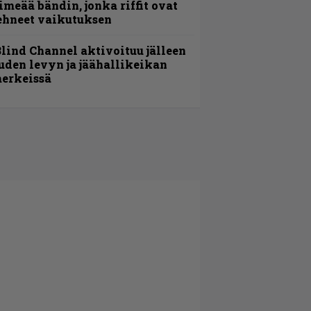
imeää bändin, jonka riffit ovat
ehneet vaikutuksen
lind Channel aktivoituu jälleen
uden levyn ja jäähallikeikan
erkeissä