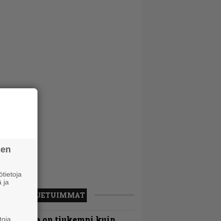
sen
tietoja
 ja
LUETUIMMAT
Metallica on tiukempi kuin
toja