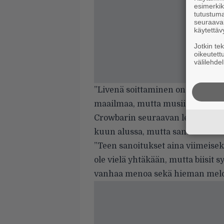
esimerkiks
tutustuma
seuraaval
käytettäv
Jotkin te
oikeutett
välilehdel
”Livenä soittaminen on myös siist
maailmaa, mutta musiikin luomi
Crowbarin seuraavan levyn musi
kuun alussa, mutta sanoitukset 
”Teen sanoitukset aina viimeiseks
ole vielä yhtäkään, mutta biisit 
vanhaa menoa sekä hieman melo