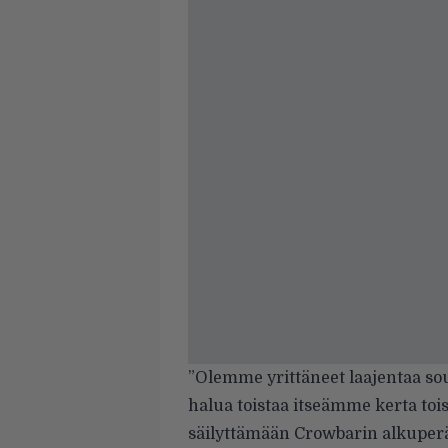
”Olemme yrittäneet laajentaa 
halua toistaa itseämme kerta to
säilyttämään Crowbarin alkuperäi