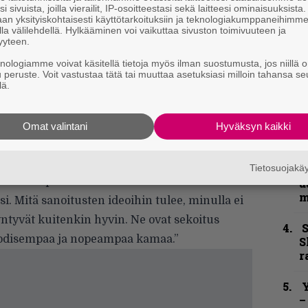
i sivuista, joilla vierailit, IP-osoitteestasi sekä laitteesi ominaisuuksista
k
an yksityiskohtaisesti käyttötarkoituksiin ja teknologiakumppaneihimm
n
la välilehdellä. Hylkääminen voi vaikuttaa sivuston toimivuuteen ja
–
yyteen.
e
knologiamme voivat käsitellä tietoja myös ilman suostumusta, jos niillä o
h
u peruste. Voit vastustaa tätä tai muuttaa asetuksiasi milloin tahansa se
lä.
”
u
iä, tietysti. On mahtavaa kiertää ja nähdä
n
Omat valintani
Hyväksyn kaikki
t
nen on myös jännittävää.”
ikki on Windsteinin mukaan valmista ensi
Tietosuojak
B
ottavat tapansa mukaan vielä aikansa:
u
m
i. Mitä sanoitusten ideoihin tulee, minulla ei
syntyvät kuitenkin hyvin. Ne ovat sekoitus
S
disempaa ja nopeampaa kamaa.”
S
r
Y
–