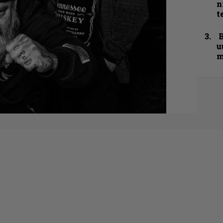
n
t
B
u
m