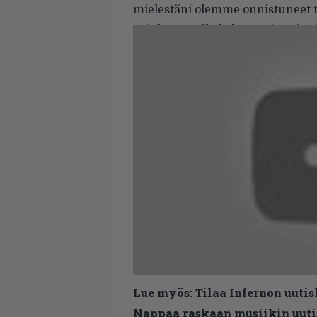
mielestäni olemme onnistuneet t
Voit kuunnella koko vartin mittai
Lue myös:
Tilaa Infernon uutis
Nappaa raskaan musiikin uutis