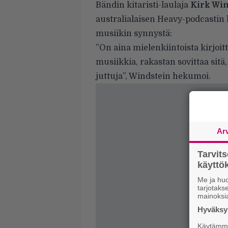
Bändin kitaristi-laulaja
Kirk Wi
australialaisen Heavy-podcastin
musiikin synnystä:
”On aina mielenkiintoista kirjoit
musiikkia, rakastan sovittaa sitä
juttuja”, Windstein hekumoi.
Ar
Tarvit
käytt
Me ja huo
tarjotak
mainoksi
Hyväksym
Käytämme 