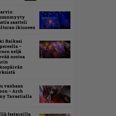
arvio:
puunmyyty
stia saatteli
lturan ikiuneen
ki Raikasi
ereella –
rnon neljä
evää nostoa
arin
kospäivän
yksistä
uu vanhaan
toon – Arch
my Tavastialla
llä festareilla