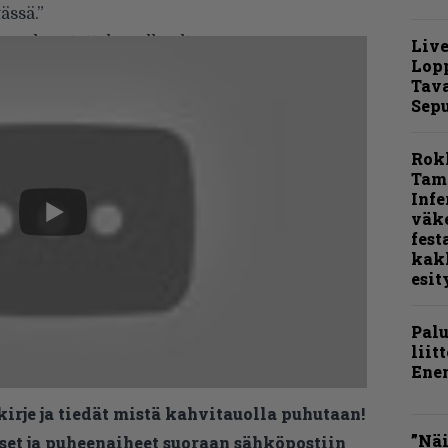
ässä.”
sen haastattelun alhaalta:
Live
Lop
Tava
Sepu
Rok
Tamp
Infe
väk
fest
kak
esit
Pal
liit
Ene
kirje ja tiedät mistä kahvitauolla puhutaan!
”Näi
et ja puheenaiheet suoraan sähköpostiin