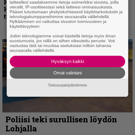
Helloween- ja Gamma Ray -mies Kai
laitteellesi saadaksemme tietoja esimerkiksi sivuista, joilla
vierailit, IP-osoitteestasi sekä laitteesi ominaisuuksista.
Hansen julkaisi uuden maistiaisen
Pääset tutustumaan yksityiskohtaisesti käyttötarkoituksiin ja
tulevalta soololevyltä
teknologiakumppaneihimme seuraavalla välilehdellä.
Hylkääminen voi vaikuttaa sivuston toimivuuteen ja
käytettävyyteen.
Jotkin teknologiamme voivat käsitellä tietoja myös ilman
suostumusta, jos niillä on siihen oikeutettu peruste. Voit
vastustaa tätä tai muuttaa asetuksiasi milloin tahansa
seuraavalla välilehdellä.
Hyväksyn kaikki
Omat valintani
Tietosuojakäytäntömme