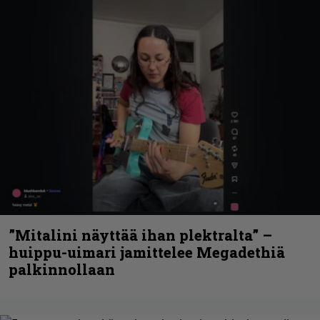
”Mitalini näyttää ihan plektralta” –
huippu-uimari jamittelee Megadethiä
palkinnollaan