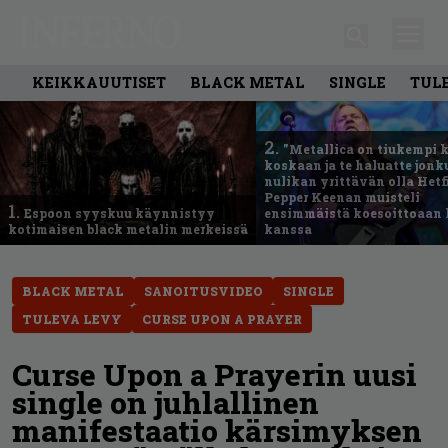
KEIKKAUUTISET
BLACK METAL
SINGLE
TUL
2.
”Metallica on tiukempi 
koskaan ja te haluatte jonk
nulikan yrittävän olla Hetfi
Pepper Keenan muisteli
1.
Espoon syyskuu käynnistyy
ensimmäistä koesoittoaan 
kotimaisen black metalin merkeissä
kanssa
BLACK METAL
SANOITUSVIDEO
SINGLE
TULEVA LEVY
CURSE UPON A PRAYER
Curse Upon a Prayerin uusi
single on juhlallinen
manifestaatio kärsimyksen