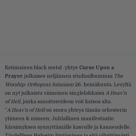
Kotimainen black metal -yhtye
Curse Upon a
Prayer
julkaisee neljännen studioalbuminsa
The
Worship: Orthoprax Satanism
26. heinäkuuta. Levyltä
on nyt julkaistu viimeinen singlelohkaisu
A Heav’n
of Hell
, jonka sanoitusvideon voit katsoa alta.
”
A Heav’n of Hell
on suora yhteys tämän orkesterin
ytimeen & nimeen; Juhlallinen manifestaatio
kärsimyksen synnyttämälle kasvulle ja kauneudelle.
Täydellisen Helvetin löytäminen ja sitä vilpittömästi