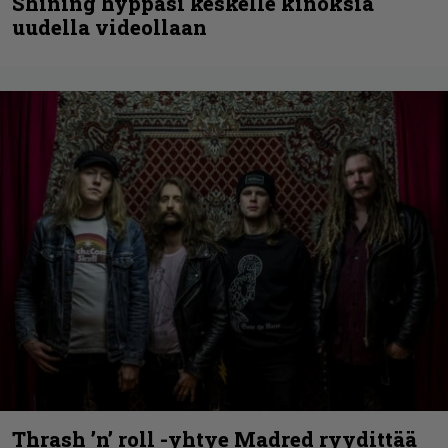
Shining hyppäsi keskelle kinoksia
uudella videollaan
Thrash ’n’ roll -yhtye Madred ryydittää