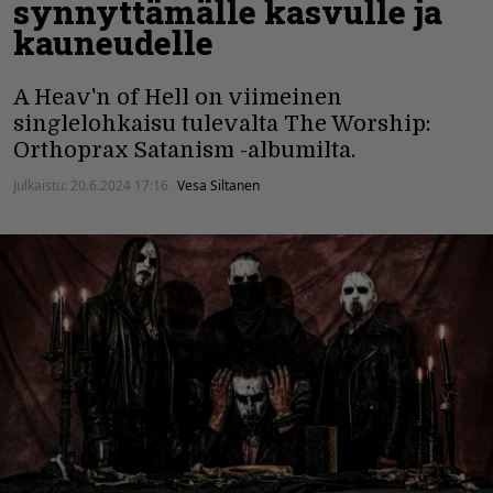
synnyttämälle kasvulle ja
kauneudelle
A Heav'n of Hell on viimeinen
singlelohkaisu tulevalta The Worship:
Orthoprax Satanism -albumilta.
Julkaistu:
20.6.2024 17:16
Vesa Siltanen