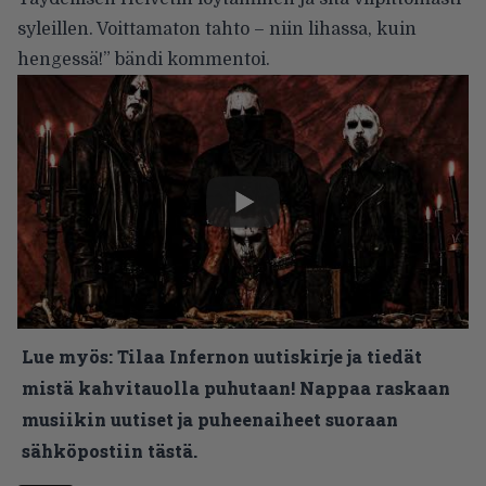
syleillen. Voittamaton tahto – niin lihassa, kuin
hengessä!” bändi kommentoi.
Lue myös:
Tilaa Infernon uutiskirje ja tiedät
mistä kahvitauolla puhutaan! Nappaa raskaan
musiikin uutiset ja puheenaiheet suoraan
sähköpostiin tästä.