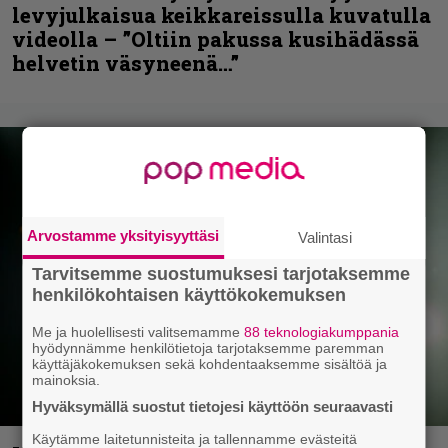
levyjulkaisua keikkareissulla kuvatulla
videolla – ”Oltiin pakussa kusihädässä
helvetin väsyneenä…”
Arvostamme yksityisyyttäsi
Valintasi
Tarvitsemme suostumuksesi tarjotaksemme
henkilökohtaisen käyttökokemuksen
Me ja huolellisesti valitsemamme
88 teknologiakumppania
hyödynnämme henkilötietoja tarjotaksemme paremman
käyttäjäkokemuksen sekä kohdentaaksemme sisältöä ja
mainoksia.
Hyväksymällä suostut tietojesi käyttöön seuraavasti
Käytämme laitetunnisteita ja tallennamme evästeitä