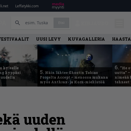
i.net
Leffatykki.com
PA
Etsi
KIRJAUDU
FESTIVAALIT
UUSI LEVY
KUVAGALLERIA
HAASTA
6.
 hyiselle
”He o
5.
ing hyppäsi
Näin lähtee Ghostin Tobias
uutta” –
 uudella
Forgelta Accept – menossa mukana
nimeää b
myös Anthrax- ja Korn-miehistöä
tehneet
sekä uuden