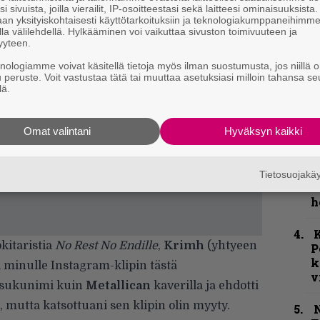
k
i sivuista, joilla vierailit, IP-osoitteestasi sekä laitteesi ominaisuuksista
an yksityiskohtaisesti käyttötarkoituksiin ja teknologiakumppaneihimm
m
la välilehdellä. Hylkääminen voi vaikuttaa sivuston toimivuuteen ja
yyteen.
”
knologiamme voivat käsitellä tietoja myös ilman suostumusta, jos niillä o
p
u peruste. Voit vastustaa tätä tai muuttaa asetuksiasi milloin tahansa se
j
lä.
p
”
Omat valintani
Hyväksyn kaikki
k
n
–
Tietosuojak
e
h
K
kitaristia
No Rest No Endille
,
Krimh
(yhtyeen
P
k
ti minulle Instagram-klipin tästä
v
ma sukunimi kuin
Metallican
kaverilla ja ehdotti
 mutta katsottuani sen klipin olin myyty.
N