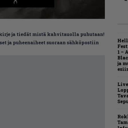
kirje ja tiedät mistä kahvitauolla puhutaan!
Hell
et ja puheenaiheet suoraan sähköpostiin
Fest
1 – 
Blac
ja m
esii
Live
Lop
Tava
Sepu
Rok
Tamp
Infe