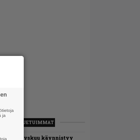
sen
tietoja
 ja
LUETUIMMAT
Espoon syyskuu käynnistyy
toja