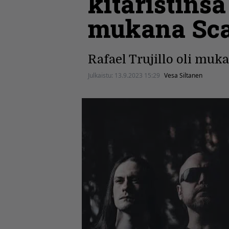
kitaristinsa
mukana Sca
Rafael Trujillo oli mukan
Julkaistu:
13.9.2023 15:29
Vesa Siltanen