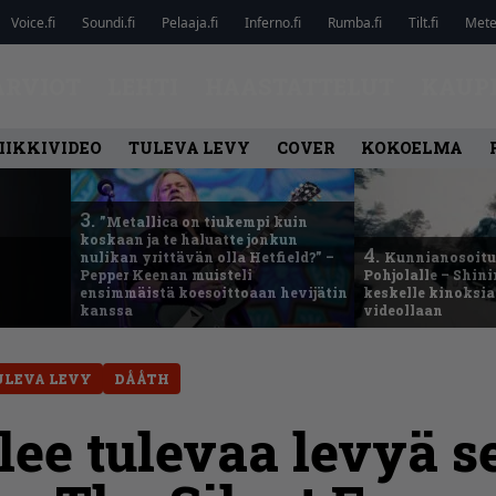
Voice.fi
Soundi.fi
Pelaaja.fi
Inferno.fi
Rumba.fi
Tilt.fi
Metel
ARVIOT
LEHTI
HAASTATTELUT
KAUP
IIKKIVIDEO
TULEVA LEVY
COVER
KOKOELMA
3.
”Metallica on tiukempi kuin
koskaan ja te haluatte jonkun
4.
nulikan yrittävän olla Hetfield?” –
Kunnianosoitus
Pepper Keenan muisteli
Pohjolalle – Shin
ensimmäistä koesoittoaan hevijätin
keskelle kinoksia
kanssa
videollaan
ULEVA LEVY
DÅÅTH
elee tulevaa levyä 