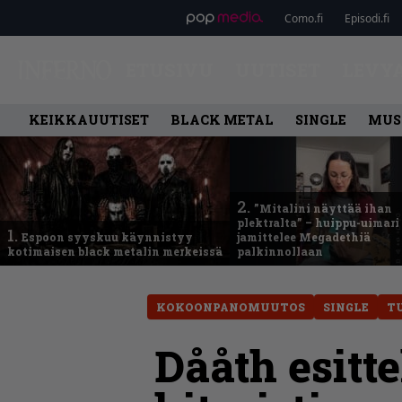
Como.fi
Episodi.fi
ETUSIVU
UUTISET
LEVY
KEIKKAUUTISET
BLACK METAL
SINGLE
MUS
2.
”Mitalini näyttää ihan
plektralta” – huippu-uimari
1.
Espoon syyskuu käynnistyy
jamittelee Megadethiä
kotimaisen black metalin merkeissä
palkinnollaan
KOKOONPANOMUUTOS
SINGLE
T
Dååth esitt