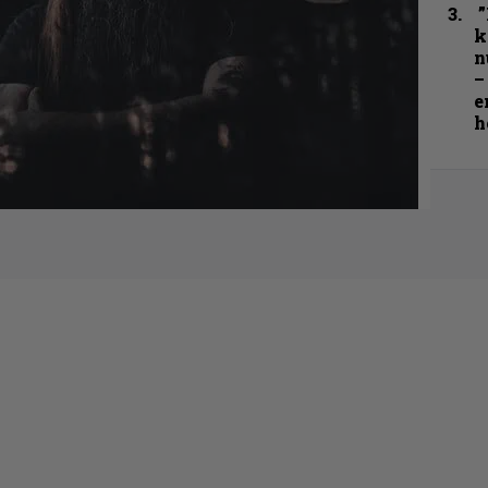
”
k
n
–
e
h