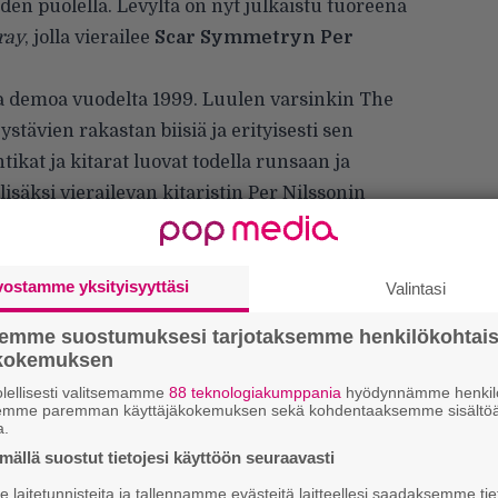
den puolella. Levyltä on nyt julkaistu tuoreena
ray
, jolla vierailee
Scar Symmetryn Per
ta demoa vuodelta 1999. Luulen varsinkin The
stävien rakastan biisiä ja erityisesti sen
ikat ja kitarat luovat todella runsaan ja
lisäksi vierailevan kitaristin Per Nilssonin
taristi
Eyal Levi
.
ä yhtye on julkistanut ottaneensa riveihinsä
Trujillon
vostamme yksityisyyttäsi
. Trujillon soittoa on kuultu jo bändin
Valintasi
ndillä
sekä
Death
-laina
The Philosopherilla
,
semme suostumuksesi tarjotaksemme henkilökohtai
sesti osaksi bändin vahvuutta.
ökokemuksen
lellisesti valitsemamme
88 teknologiakumppania
hyödynnämme henkilö
semme paremman käyttäjäkokemuksen sekä kohdentaaksemme sisältöä
a.
ällä suostut tietojesi käyttöön seuraavasti
laitetunnisteita ja tallennamme evästeitä laitteellesi saadaksemme tie