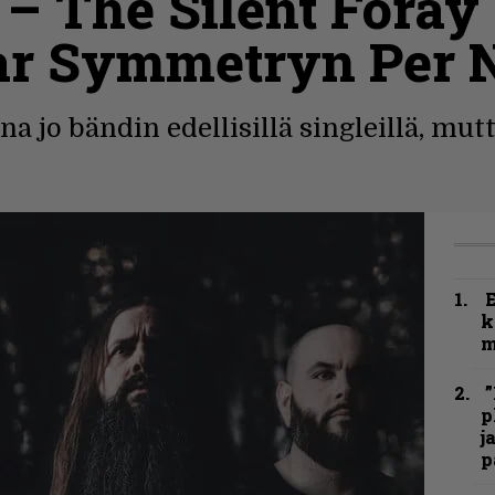
 – The Silent Foray 
r Symmetryn Per N
a jo bändin edellisillä singleillä, mutt
k
m
”
p
j
p