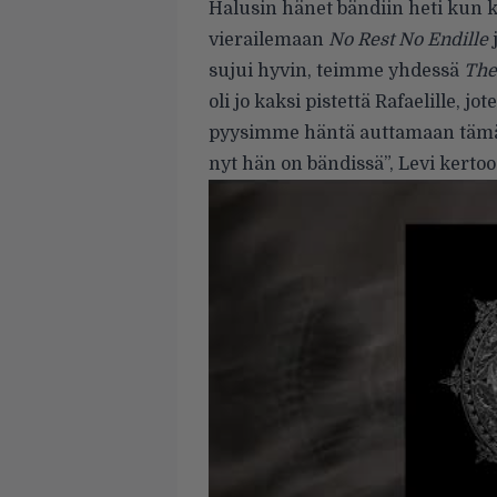
Halusin hänet bändiin heti kun 
vierailemaan
No Rest No Endille
j
sujui hyvin, teimme yhdessä
The
oli jo kaksi pistettä Rafaelille, j
pyysimme häntä auttamaan tämän 
nyt hän on bändissä”, Levi kertoo