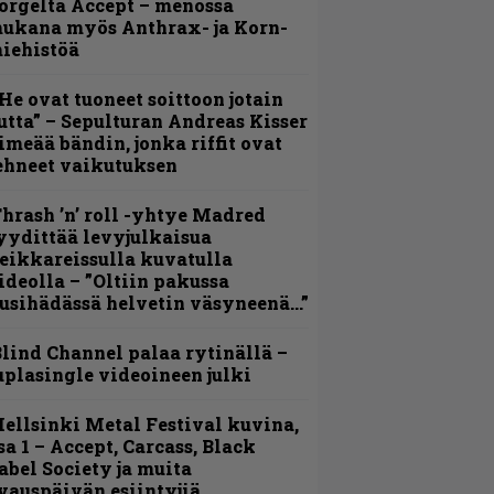
orgelta Accept – menossa
ukana myös Anthrax- ja Korn-
iehistöä
He ovat tuoneet soittoon jotain
utta” – Sepulturan Andreas Kisser
imeää bändin, jonka riffit ovat
ehneet vaikutuksen
hrash ’n’ roll -yhtye Madred
yydittää levyjulkaisua
eikkareissulla kuvatulla
ideolla – ”Oltiin pakussa
usihädässä helvetin väsyneenä…”
lind Channel palaa rytinällä –
uplasingle videoineen julki
ellsinki Metal Festival kuvina,
sa 1 – Accept, Carcass, Black
abel Society ja muita
vauspäivän esiintyjiä