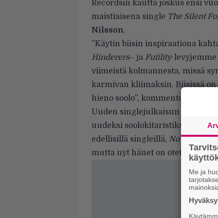
Recordsin kautta joskus ensi vuo
maistiaisena single
The Silent Fo
Nilsson
.
”Käytin biisin inspiraationa kah
Hinderers
– ja
Futility
-levyjemme y
viimeistä kolmannesta, missä synt
karmivan kliimaksin. Biisissä on 
hieno soolo”, kommentoi Dååth-ki
Uuden singlejulkaisun yhteydess
uudeksi soolokitaristiksi
Rafael 
Ar
edellisillä singleillä,
No Rest No E
Tarvit
mutta nyt hänet on otettu viralli
käytt
Me ja huo
tarjotak
mainoksi
Hyväksym
Käytämme 