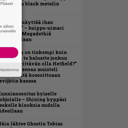
otimaisen black metalin
. Pääset
e
erkeissä
Mitalini näyttää ihan
n siihen
lektralta” – huippu-uimari
uraavalla
amittelee Megadethiä
alkinnollaan
Metallica on tiukempi kuin
oskaan ja te haluatte jonkun
ulikan yrittävän olla Hetfield?”
 Pepper Keenan muisteli
äytäntömme
nsimmäistä koesoittoaan
evijätin kanssa
unnianosoitus hyiselle
ohjolalle – Shining hyppäsi
eskelle kinoksia uudella
ideollaan
äin lähtee Ghostin Tobias