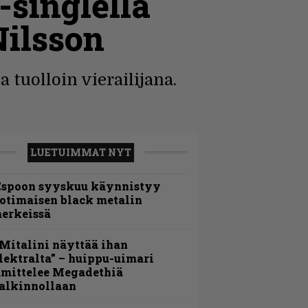
-singlellä
ilsson
a tuolloin vierailijana.
LUETUIMMAT NYT
Espoon syyskuu käynnistyy
otimaisen black metalin
erkeissä
Mitalini näyttää ihan
lektralta” – huippu-uimari
amittelee Megadethiä
alkinnollaan