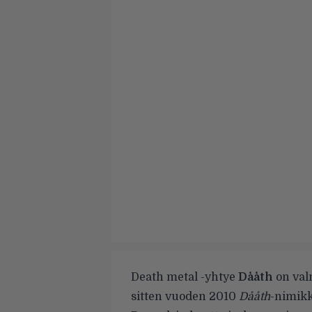
Death metal -yhtye
Dååth
on val
sitten vuoden 2010
Dååth
-nimikk