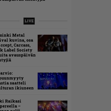
LIVE
sinki Metal
ival kuvina, osa
Accept, Carcass,
k Label Society
uita avauspäivän
ntyjiä
arvio:
puunmyyty
stia saatteli
lturan ikiuneen
ki Raikasi
ereella –
rnon neljä