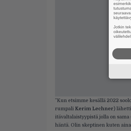
esimerkiks
tutustuma
seuraaval
käytettäv
Jotkin te
oikeutett
välilehdel
”Kun etsimme kesällä 2022 soolo
rumpali
Kerim Lechner
) lähet
itävaltalaistyypistä jolla on sa
häntä. Olin skeptinen kuten aina,