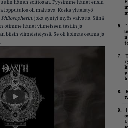
F
kuulin hänen soittoaan. Pyysimme hänet ensin
m
a lopputulos oli mahtava. Koska yhteistyö
m
 Philosopherin
, joka syntyi myös vaivatta. Siinä
”
oten otimme hänet viimeiseen testiin ja
u
biisin viimeistelyssä. Se oli kolmas osuma ja
n
.
t
T
r
k
v
k
B
t
H
o
L
a