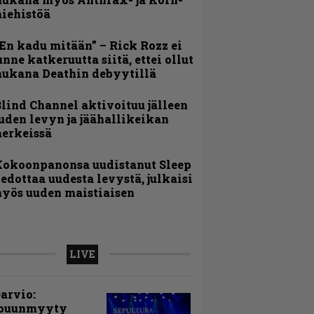
iehistöä
En kadu mitään” – Rick Rozz ei
unne katkeruutta siitä, ettei ollut
ukana Deathin debyytillä
lind Channel aktivoituu jälleen
uden levyn ja jäähallikeikan
erkeissä
Kokoonpanonsa uudistanut Sleep
iedottaa uudesta levystä, julkaisi
yös uuden maistiaisen
LIVE
arvio:
puunmyyty