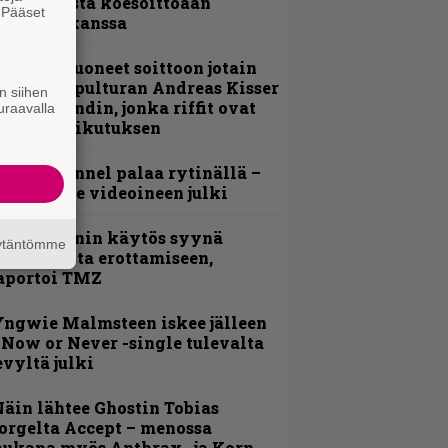
nsimmäistä koesoittoaan
. Pääset
evijätin kanssa
e
He ovat tuoneet soittoon jotain
utta” – Sepulturan Andreas Kisser
n siihen
imeää bändin, jonka riffit ovat
uraavalla
ehneet vaikutuksen
lind Channel palaa rytinällä –
uplasingle videoineen julki
id Wilsonin käytös syynä
äytäntömme
lipknotista erottamiseen,
aportoi TMZ
ngwie Malmsteen iskee jälleen
 Now or Never -single tulevalta
evyltä julki
äin lähtee Ghostin Tobias
orgelta Accept – menossa
ukana myös Anthrax- ja Korn-