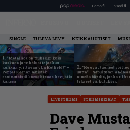
Como.fi
Episodi.fi
ETUSIVU
UUTISET
LEVY
SINGLE
TULEVA LEVY
KEIKKAUUTISET
MUSI
1.
”Metallica on tiukempi kuin
koskaan ja te haluatte jonkun
2.
nulikan yrittävän olla Hetfield?” –
”He ovat tuoneet soittoo
Pepper Keenan muisteli
uutta” – Sepulturan Andreas
ensimmäistä koesoittoaan hevijätin
nimeää bändin, jonka riffit
kanssa
tehneet vaikutuksen
LIVESTRIIMI
STRIIMIKEIKAT
TH
Dave Mustai