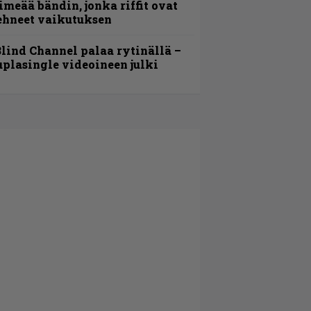
imeää bändin, jonka riffit ovat
ehneet vaikutuksen
lind Channel palaa rytinällä –
uplasingle videoineen julki