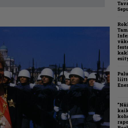
Tava
Sepu
Rok
Tamp
Infe
väk
fest
kak
esit
Pal
liit
Ene
”Näi
kaik
kohd
rapo
Rock