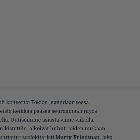
th
konsertoi Tokion legendaarisessa
seistä keikkaa pääsee seuraamaan myös
ellä.
Uutisoimme asiasta
viime viikolla.
lkistettiin, alkoivat huhut, joiden mukaan
uttanut soolokitaristi
Marty Friedman
, joka