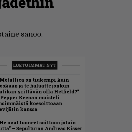
gadethin
staine sanoo.
LUETUIMMAT NYT
Metallica on tiukempi kuin
oskaan ja te haluatte jonkun
ulikan yrittävän olla Hetfield?”
 Pepper Keenan muisteli
nsimmäistä koesoittoaan
evijätin kanssa
He ovat tuoneet soittoon jotain
utta” – Sepulturan Andreas Kisser