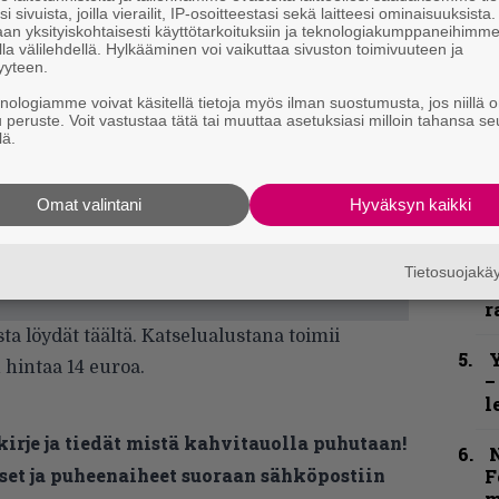
e
i sivuista, joilla vierailit, IP-osoitteestasi sekä laitteesi ominaisuuksista
h
an yksityiskohtaisesti käyttötarkoituksiin ja teknologiakumppaneihimm
la välilehdellä. Hylkääminen voi vaikuttaa sivuston toimivuuteen ja
yyteen.
”
u
knologiamme voivat käsitellä tietoja myös ilman suostumusta, jos niillä o
n
u peruste. Voit vastustaa tätä tai muuttaa asetuksiasi milloin tahansa se
lä.
t
B
Omat valintani
Hyväksyn kaikki
t
S
Tietosuojak
S
r
ta löydät täältä. Katselualustana toimii
Y
 hintaa 14 euroa.
–
l
kirje ja tiedät mistä kahvitauolla puhutaan!
N
et ja puheenaiheet suoraan sähköpostiin
F
m