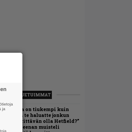
sen
LUETUIMMAT
tietoja
Metallica on tiukempi kuin
 ja
oskaan ja te haluatte jonkun
ulikan yrittävän olla Hetfield?”
 Pepper Keenan muisteli
toja