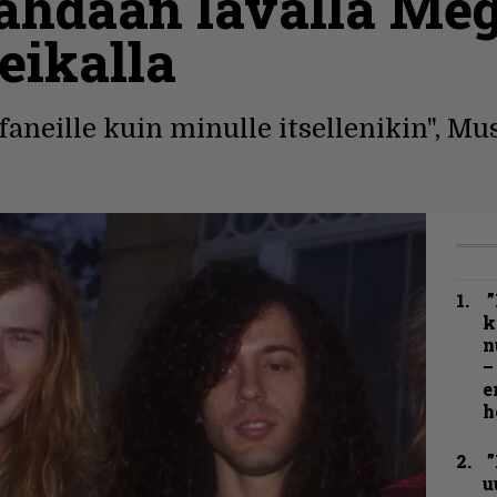
ähdään lavalla Me
eikalla
aneille kuin minulle itsellenikin", Mu
”
k
n
–
e
h
”
u