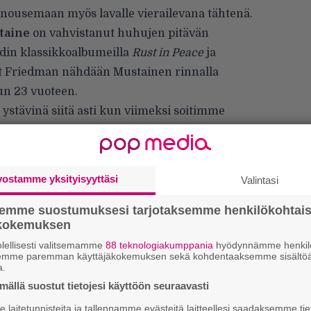
i nousemaan myös lavalle vierailevana tähtenä.
taine
on vahvistanut huhujen pitävän
din klassikkoalbumeilla
Rust in Peace
ja
t Friedman nähdään Mustainen rinnalla
un 23 vuoteen.
stävinä siitä asti kun viimeksi soitimme
an joka ilta ja hän on edelleen hienoimpia
llut. Tämä on herkkua niin faneille kuin
timaan tästä yhtä paljon kuin fanimme”,
vostamme yksityisyyttäsi
Valintasi
e-kanavissa.
semme suostumuksesi tarjotaksemme henkilökohtai
ökokemuksen
lellisesti valitsemamme
88 teknologiakumppania
hyödynnämme henkilö
”
semme paremman käyttäjäkokemuksen sekä kohdentaaksemme sisältöä
a.
k
n
ällä suostut tietojesi käyttöön seuraavasti
–
laitetunnisteita ja tallennamme evästeitä laitteellesi saadaksemme tie