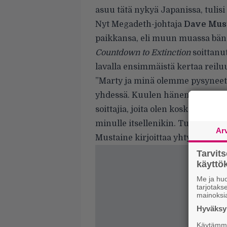
asuu tätä nykyä Japanissa, tulis
Nyt Megadeth-johtaja
Dave Mus
paikkansa, eli muun muassa bän
Countdown to Extinction
soittanu
lavalla ensimmäistä kertaa reilu
”Marty ja minä olemme pysyneet y
yhdessä. Kuulen hänen musiikkia
soittajia, joita olen koskaan kuu
minulle itsellenikin. Tulen naut
Ar
Mustaine kirjoittaa yhtyeen som
Tarvit
käytt
Me ja huo
tarjotak
mainoksi
Hyväksym
Käytämme 