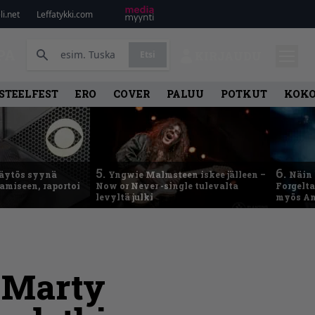
i.net
Leffatykki.com
PA
Etsi
KIRJAUDU
STEELFEST
ERO
COVER
PALUU
POTKUT
KOK
5.
6.
käytös syynä
Yngwie Malmsteen iskee jälleen –
Näin 
tamiseen, raportoi
Now or Never -single tulevalta
Forgelt
levyltä julki
myös An
: Marty