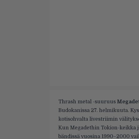
Thrash metal -suuruus
Megade
Budokanissa 27. helmikuuta. Ky
kotisohvalta livestriimin välityks
Kun Megadethin Tokion-keikka ju
bändissä vuosina 1990–2000 vaik