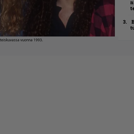
n
t
B
t
teiskuvassa vuonna 1993.