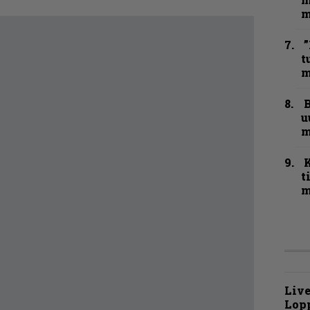
m
”
t
m
B
u
m
t
m
Live
Lop