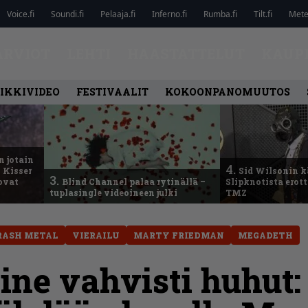
Voice.fi
Soundi.fi
Pelaaja.fi
Inferno.fi
Rumba.fi
Tilt.fi
Metel
ARVIOT
LEHTI
HAASTATTELUT
KAUP
IKKIVIDEO
FESTIVAALIT
KOKOONPANOMUUTOS
n jotain
4.
 Kisser
Sid Wilsonin 
3.
 ovat
Blind Channel palaa rytinällä –
Slipknotista erot
tuplasingle videoineen julki
TMZ
RASH METAL
VIERAILU
MARTY FRIEDMAN
MEGADETH
ne vahvisti huhut