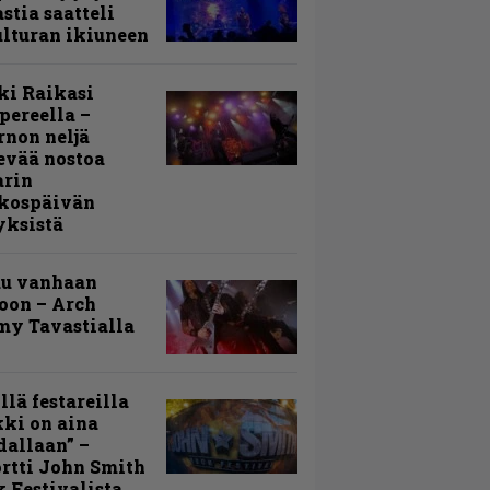
stia saatteli
lturan ikiuneen
ki Raikasi
ereella –
rnon neljä
evää nostoa
arin
kospäivän
yksistä
uu vanhaan
toon – Arch
my Tavastialla
llä festareilla
ki on aina
allaan” –
rtti John Smith
 Festivalista