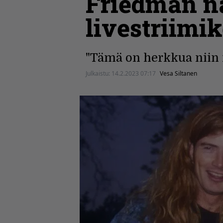
Friedman n
livestriimik
"Tämä on herkkua niin f
Julkaistu:
14.2.2023 07:17
Vesa Siltanen