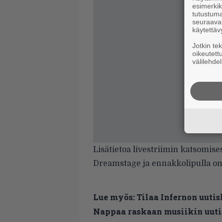
esimerkiks
tutustuma
seuraaval
käytettäv
Jotkin te
oikeutett
välilehdel
Lisätietoa livestriimin katsomises
Dreamstage
ja ennakkolipulla on
Lue myös:
Tilaa Infernon uutis
Nappaa raskaan musiikin uutis