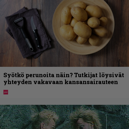
Syötkö perunoita näin? Tutkijat löysivät
yhteyden vakavaan kansansairauteen