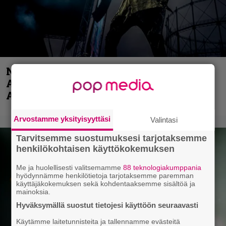
Näin lähtee Ghostin Tobias Forgelta
Accept – menossa mukana myös
Anthrax- ja Korn-miehistöä
Arvostamme yksityisyyttäsi
Valintasi
Tarvitsemme suostumuksesi tarjotaksemme
henkilökohtaisen käyttökokemuksen
Me ja huolellisesti valitsemamme
88 teknologiakumppania
hyödynnämme henkilötietoja tarjotaksemme paremman
käyttäjäkokemuksen sekä kohdentaaksemme sisältöä ja
mainoksia.
Hyväksymällä suostut tietojesi käyttöön seuraavasti
Käytämme laitetunnisteita ja tallennamme evästeitä