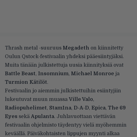
Thrash metal -suuruus
Megadeth
on kiinnitetty
Oulun Qstock-festivaalin yhdeksi pääesiintyjäksi.
Muita tänään julkistettuja uusia kiinnityksiä ovat
Battle Beast
,
Insomnium
,
Michael Monroe
ja
Turmion Kätilöt
.
Festivaalin jo aiemmin julkistettuihin esiintyjiin
lukeutuvat muun muassa
Ville Valo
,
Radiopuhelimet
,
Stam1na
,
D-A-D
,
Epica
,
The 69
Eyes
sekä
Apulanta
. Juhlavuottaan viettävän
festivaalin ohjelmisto täydentyy vielä myöhemmin
keväällä. Päiväkohtaisten lippujen myynti alkaa