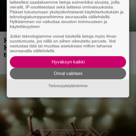
laitteellesi saadaksemme tietoja esimerkiksi sivuista, joilla
vierailit, IP-osoitteestasi sekä laitteesi ominaisuuksista.
Pääset tutustumaan yksityiskohtaisesti käyttötarkoituksiin ja
teknologiakumppaneihimme seuraavalla välilehdellä.
Hylkääminen voi vaikuttaa sivuston toimivuuteen ja
käytettävyyteen.
Jotkin teknologiamme voivat käsitellä tietoja myös ilman
Helloween- ja Gamma Ray -mies Kai
suostumusta, jos niillä on siihen oikeutettu peruste. Voit
Hansen julkaisi uuden maistiaisen
vastustaa tätä tai muuttaa asetuksiasi milloin tahansa
seuraavalla välilehdellä.
tulevalta soololevyltä
Hyväksyn kaikki
Omat valintani
Tietosuojakäytäntömme