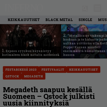
KEIKKAUUTISET
BLACK METAL
SINGLE
MUS
2.
”Metallica on tiukempi 
koskaan ja te haluatte jonk
nulikan yrittävän olla Hetfi
Pepper Keenan muisteli
1.
Espoon syyskuu käynnistyy
ensimmäistä koesoittoaan 
kotimaisen black metalin merkeissä
kanssa
FESTARIKESÄ 2023
FESTIVAALIT
KEIKKAUUTISET
QSTOCK
MEGADETH
Megadeth saapuu kesällä
Suomeen – Qstock julkisti
uusia kiinnityksiä