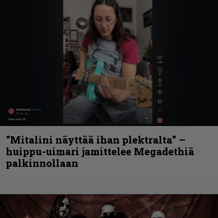
”Mitalini näyttää ihan plektralta” –
huippu-uimari jamittelee Megadethiä
palkinnollaan