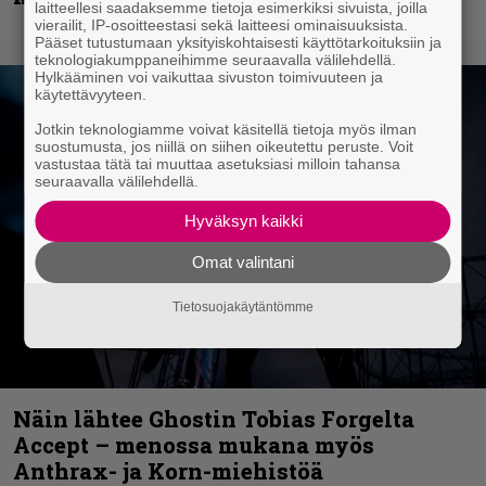
laitteellesi saadaksemme tietoja esimerkiksi sivuista, joilla
vierailit, IP-osoitteestasi sekä laitteesi ominaisuuksista.
Pääset tutustumaan yksityiskohtaisesti käyttötarkoituksiin ja
teknologiakumppaneihimme seuraavalla välilehdellä.
Hylkääminen voi vaikuttaa sivuston toimivuuteen ja
käytettävyyteen.
Jotkin teknologiamme voivat käsitellä tietoja myös ilman
suostumusta, jos niillä on siihen oikeutettu peruste. Voit
vastustaa tätä tai muuttaa asetuksiasi milloin tahansa
seuraavalla välilehdellä.
Hyväksyn kaikki
Omat valintani
Tietosuojakäytäntömme
Näin lähtee Ghostin Tobias Forgelta
Accept – menossa mukana myös
Anthrax- ja Korn-miehistöä