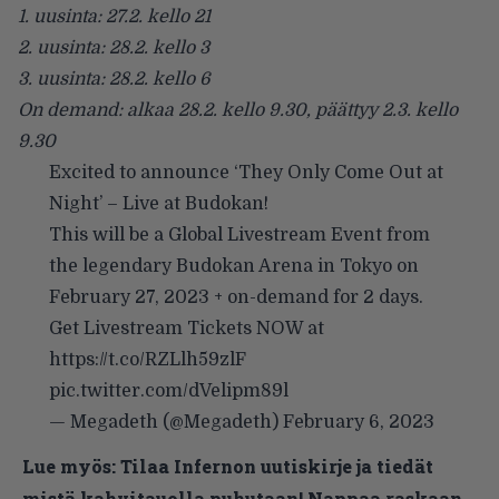
1. uusinta: 27.2. kello 21
2. uusinta: 28.2. kello 3
3. uusinta: 28.2. kello 6
On demand: alkaa 28.2. kello 9.30, päättyy 2.3. kello
9.30
Excited to announce ‘They Only Come Out at
Night’ – Live at Budokan!
This will be a Global Livestream Event from
the legendary Budokan Arena in Tokyo on
February 27, 2023 + on-demand for 2 days.
Get Livestream Tickets NOW at
https://t.co/RZLlh59zlF
pic.twitter.com/dVelipm89l
— Megadeth (@Megadeth)
February 6, 2023
Lue myös:
Tilaa Infernon uutiskirje ja tiedät
mistä kahvitauolla puhutaan! Nappaa raskaan