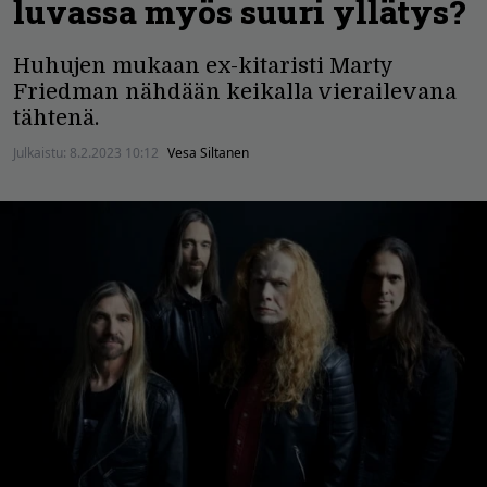
luvassa myös suuri yllätys?
Huhujen mukaan ex-kitaristi Marty
Friedman nähdään keikalla vierailevana
tähtenä.
Julkaistu:
8.2.2023 10:12
Vesa Siltanen