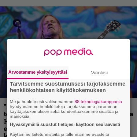
Arvostamme yksityisyyttäsi
Valintasi
Tarvitsemme suostumuksesi tarjotaksemme
henkilökohtaisen käyttökokemuksen
Me ja huolellisesti valitsemamme
88 teknologiakumppania
”Metallica on tiukempi kuin koskaan ja
hyödynnämme henkilötietoja tarjotaksemme paremman
käyttäjäkokemuksen sekä kohdentaaksemme sisältöä ja
te haluatte jonkun nulikan yrittävän olla
mainoksia.
Hetfield?” – Pepper Keenan muisteli
Hyväksymällä suostut tietojesi käyttöön seuraavasti
ensimmäistä koesoittoaan hevijätin
kanssa
Käytämme laitetunnisteita ja tallennamme evästeitä