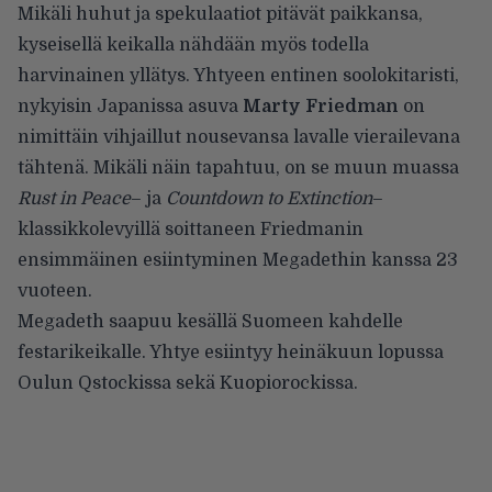
Mikäli
huhut ja spekulaatiot
pitävät paikkansa,
kyseisellä keikalla nähdään myös todella
harvinainen yllätys. Yhtyeen entinen soolokitaristi,
nykyisin Japanissa asuva
Marty Friedman
on
nimittäin vihjaillut nousevansa lavalle vierailevana
tähtenä. Mikäli näin tapahtuu, on se muun muassa
Rust in Peace
– ja
Countdown to Extinction
–
klassikkolevyillä soittaneen Friedmanin
ensimmäinen esiintyminen Megadethin kanssa 23
vuoteen.
Megadeth saapuu kesällä Suomeen kahdelle
festarikeikalle. Yhtye esiintyy heinäkuun lopussa
Oulun
Qstockissa
sekä
Kuopiorockissa
.