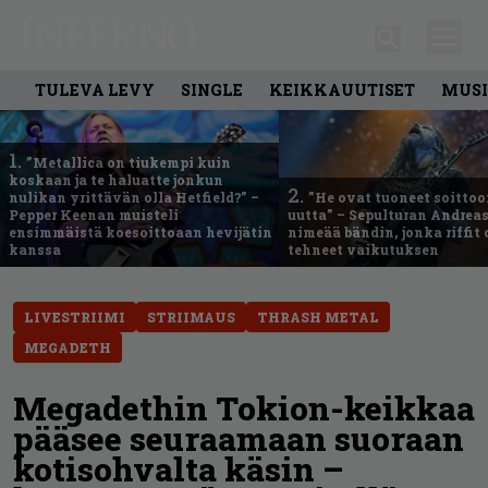
TULEVA LEVY
SINGLE
KEIKKAUUTISET
MUSI
1.
”Metallica on tiukempi kuin
koskaan ja te haluatte jonkun
2.
nulikan yrittävän olla Hetfield?” –
”He ovat tuoneet soittoo
Pepper Keenan muisteli
uutta” – Sepulturan Andreas
ensimmäistä koesoittoaan hevijätin
nimeää bändin, jonka riffit
kanssa
tehneet vaikutuksen
LIVESTRIIMI
STRIIMAUS
THRASH METAL
MEGADETH
Megadethin Tokion-keikkaa
pääsee seuraamaan suoraan
kotisohvalta käsin –