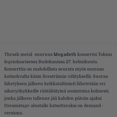
Thrash metal -suuruus
Megadeth
konsertoi Tokion
legendaarisessa Budokanissa 27. helmikuuta.
Konserttia on mahdollista seurata myös suoraan
kotisohvalta käsin
livestriimin
välityksellä. Suoran
lähetyksen jälkeen keikkataltiointi lähetetään eri
aikavyöhykkeille räätälöityinä uusintoina kolmesti,
jonka jälkeen tallenne jää kahden päivän ajaksi
Dreamstage-alustalle
katsottavaksi on demand -
versiona.