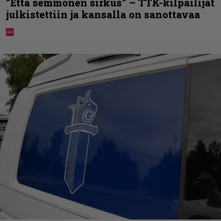
”Että semmonen sirkus” – TTK-kilpailijat
julkistettiin ja kansalla on sanottavaa