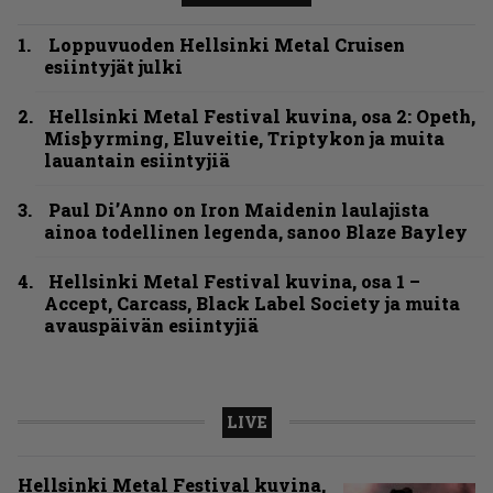
Loppuvuoden Hellsinki Metal Cruisen
esiintyjät julki
Hellsinki Metal Festival kuvina, osa 2: Opeth,
Misþyrming, Eluveitie, Triptykon ja muita
lauantain esiintyjiä
Paul Di’Anno on Iron Maidenin laulajista
ainoa todellinen legenda, sanoo Blaze Bayley
Hellsinki Metal Festival kuvina, osa 1 –
Accept, Carcass, Black Label Society ja muita
avauspäivän esiintyjiä
LIVE
Hellsinki Metal Festival kuvina,