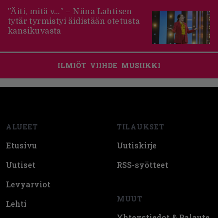
”Äiti, mitä v…” – Niina Lahtisen
tytär tyrmistyi äidistään otetusta
kansikuvasta
ILMIÖT
VIIHDE
MUSIIKKI
Footer
ALUEET
TILAUKSET
Etusivu
Uutiskirje
Uutiset
RSS-syötteet
Levyarviot
MUUT
Lehti
Yhteystiedot & Palaute