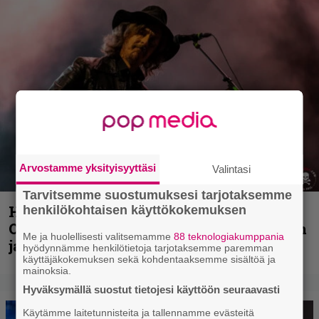
Arvostamme yksityisyyttäsi
Valintasi
Tarvitsemme suostumuksesi tarjotaksemme
Hellsinki Metal Festival kuvina, osa 2:
henkilökohtaisen käyttökokemuksen
Opeth, Misþyrming, Eluveitie, Triptykon
Me ja huolellisesti valitsemamme
88 teknologiakumppania
ja muita lauantain esiintyjiä
hyödynnämme henkilötietoja tarjotaksemme paremman
käyttäjäkokemuksen sekä kohdentaaksemme sisältöä ja
mainoksia.
Hyväksymällä suostut tietojesi käyttöön seuraavasti
Käytämme laitetunnisteita ja tallennamme evästeitä