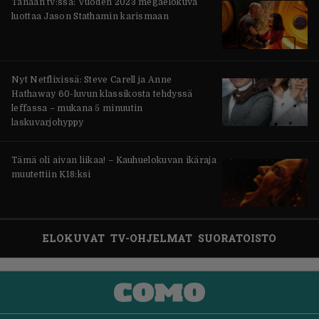
Tänään tv:ssä: Vuoden 2023 megaelokuva
luottaa Jason Stathamin karismaan
Nyt Netflixissä: Steve Carell ja Anne
Hathaway 60-luvun klassikosta tehdyssä
leffassa – mukana 5 minuutin
laskuvarjohyppy
Tämä oli aivan liikaa! – Kauhuelokuvan ikäraja
muutettiin K18:ksi
ELOKUVAT
TV-OHJELMAT
SUORATOISTO