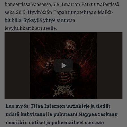
konsertissa
Vaasassa, 7.8. Imatran Patruunafestissä
sekä 26.9. Hyvinkään Tapahtumatehtaan Mäikä-
klubilla. Syksyllä yhtye suuntaa
levyjulkkarikiertueelle.
Lue myös:
Tilaa Infernon uutiskirje ja tiedät
mistä kahvitauolla puhutaan! Nappaa raskaan
musiikin uutiset ja puheenaiheet suoraan