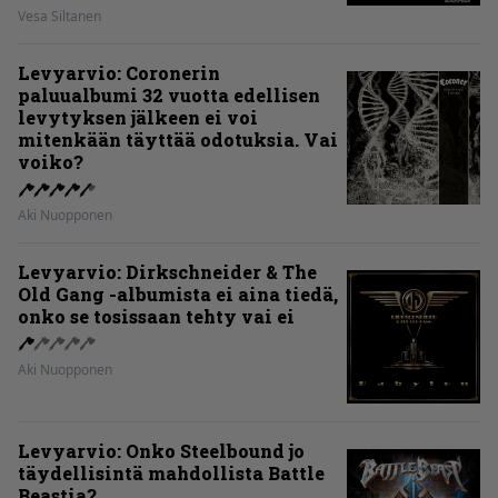
Vesa Siltanen
Levyarvio: Coronerin
paluualbumi 32 vuotta edellisen
levytyksen jälkeen ei voi
mitenkään täyttää odotuksia. Vai
voiko?
Aki Nuopponen
Levyarvio: Dirkschneider & The
Old Gang -albumista ei aina tiedä,
onko se tosissaan tehty vai ei
Aki Nuopponen
Levyarvio: Onko Steelbound jo
täydellisintä mahdollista Battle
Beastia?