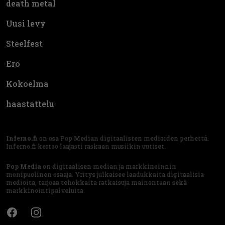
death metal
Uusi levy
Steelfest
Ero
Kokoelma
haastattelu
Inferno.fi
on osa Pop Median digitaalisten medioiden perhettä.
Inferno.fi kertoo laajasti raskaan musiikin uutiset.
Pop Media
on digitaalisen median ja markkinoinnin
monipuolinen osaaja. Yritys julkaisee laadukkaita digitaalisia
medioita, tarjoaa tehokkaita ratkaisuja mainontaan sekä
markkinointipalveluita.
Facebook
Instagram