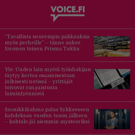
”Tavallista suurempia pakkauksia
myös perheille” – tänne aukee
Suomen toinen Prisma Tukku
Yle: Uuden lain myötä työnhakijan
täytyy kertoa osaamisestaan
julkisesti netissä – yrittäjät
toivovat rangaistusta
laiminlyönnistä
Suosikkihahmo palaa Sykkeeseen
kahdeksan vuoden tauon jälkeen
– kohtalo jäi aiemmin mysteeriksi