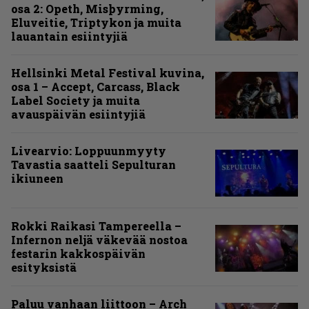
osa 2: Opeth, Misþyrming,
Eluveitie, Triptykon ja muita
lauantain esiintyjiä
Hellsinki Metal Festival kuvina,
osa 1 – Accept, Carcass, Black
Label Society ja muita
avauspäivän esiintyjiä
Livearvio: Loppuunmyyty
Tavastia saatteli Sepulturan
ikiuneen
Rokki Raikasi Tampereella –
Infernon neljä väkevää nostoa
festarin kakkospäivän
esityksistä
Paluu vanhaan liittoon – Arch