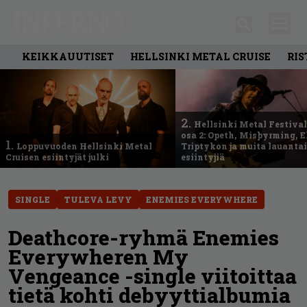
KEIKKAUUTISET
HELLSINKI METAL CRUISE
RIS
2.
Hellsinki Metal Festival
osa 2: Opeth, Misþyrming, E
1.
Loppuvuoden Hellsinki Metal
Triptykon ja muita lauanta
Cruisen esiintyjät julki
esiintyjiä
SINGLE
TULEVA LEVY
ENEMIES EVERYWHERE
Deathcore-ryhmä Enemies
Everywheren My
Vengeance -single viitoittaa
tietä kohti debyyttialbumia