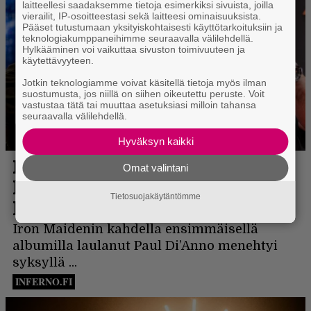
laitteellesi saadaksemme tietoja esimerkiksi sivuista, joilla
vierailit, IP-osoitteestasi sekä laitteesi ominaisuuksista.
Pääset tutustumaan yksityiskohtaisesti käyttötarkoituksiin ja
teknologiakumppaneihimme seuraavalla välilehdellä.
Hylkääminen voi vaikuttaa sivuston toimivuuteen ja
käytettävyyteen.
Jotkin teknologiamme voivat käsitellä tietoja myös ilman
suostumusta, jos niillä on siihen oikeutettu peruste. Voit
vastustaa tätä tai muuttaa asetuksiasi milloin tahansa
seuraavalla välilehdellä.
Hyväksyn kaikki
Omat valintani
Tietosuojakäytäntömme