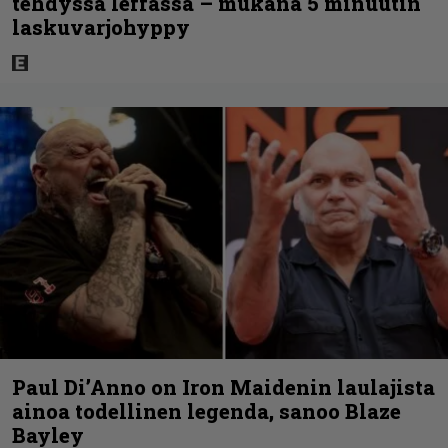
tehdyssä leffassa – mukana 5 minuutin
laskuvarjohyppy
Paul Di’Anno on Iron Maidenin laulajista
ainoa todellinen legenda, sanoo Blaze
Bayley