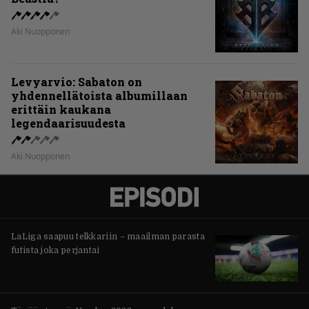
Aki Nuopponen
Levyarvio: Sabaton on
yhdennellätoista albumillaan
erittäin kaukana
legendaarisuudesta
Aki Nuopponen
LaLiga saapuu telkkariin – maailman parasta
futista joka perjantai