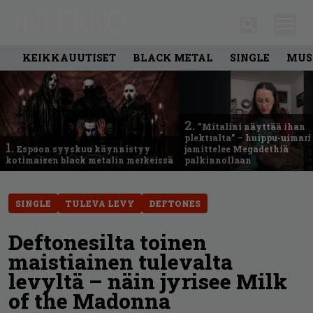
KEIKKAUUTISET
BLACK METAL
SINGLE
MUS
2.
”Mitalini näyttää ihan
plektralta” – huippu-uimari
1.
Espoon syyskuu käynnistyy
jamittelee Megadethiä
kotimaisen black metalin merkeissä
palkinnollaan
SINGLE
TULEVA LEVY
DEFTONES
Deftonesilta toinen
maistiainen tulevalta
levyltä – näin jyrisee Milk
of the Madonna