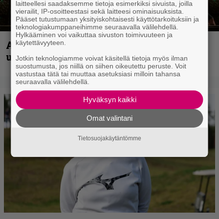
laitteellesi saadaksemme tietoja esimerkiksi sivuista, joilla
vierailit, IP-osoitteestasi sekä laitteesi ominaisuuksista.
Pääset tutustumaan yksityiskohtaisesti käyttötarkoituksiin ja
teknologiakumppaneihimme seuraavalla välilehdellä.
Hylkääminen voi vaikuttaa sivuston toimivuuteen ja
Anthrax vie katsojat keikkatunnelmiin
käytettävyyteen.
uudella videollaan
Jotkin teknologiamme voivat käsitellä tietoja myös ilman
suostumusta, jos niillä on siihen oikeutettu peruste. Voit
vastustaa tätä tai muuttaa asetuksiasi milloin tahansa
seuraavalla välilehdellä.
Hyväksyn kaikki
Omat valintani
Tietosuojakäytäntömme