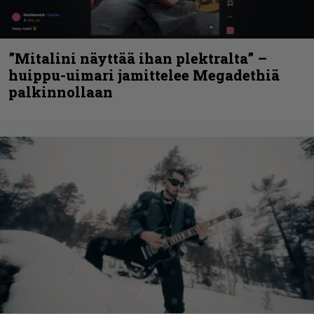
”Mitalini näyttää ihan plektralta” –
huippu-uimari jamittelee Megadethiä
palkinnollaan