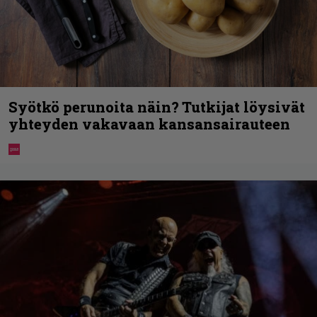
Syötkö perunoita näin? Tutkijat löysivät
yhteyden vakavaan kansansairauteen