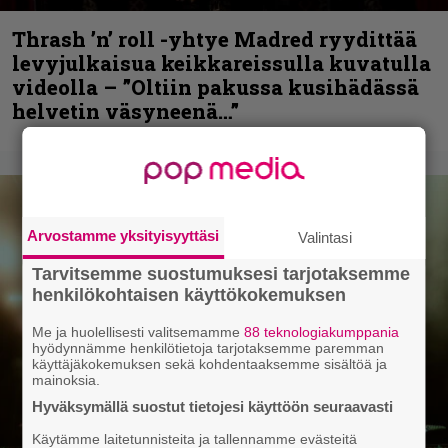
Thrash ’n’ roll -yhtye Madred ryydittää
levyjulkaisua keikkareissulla kuvatulla
videolla – ”Oltiin pakussa kusihädässä
helvetin väsyneenä…”
Arvostamme yksityisyyttäsi
Valintasi
Tarvitsemme suostumuksesi tarjotaksemme
henkilökohtaisen käyttökokemuksen
Me ja huolellisesti valitsemamme
88 teknologiakumppania
hyödynnämme henkilötietoja tarjotaksemme paremman
käyttäjäkokemuksen sekä kohdentaaksemme sisältöä ja
mainoksia.
Hyväksymällä suostut tietojesi käyttöön seuraavasti
Käytämme laitetunnisteita ja tallennamme evästeitä