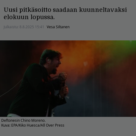
Uusi pitkäsoitto saadaan kuunneltavaksi
elokuun lopussa.
Julkaistu:
8.8.2025 15:41
Vesa Siltanen
Deftonesin Chino Moreno.
Kuva: EPA/Kiko Huesca/All Over Press