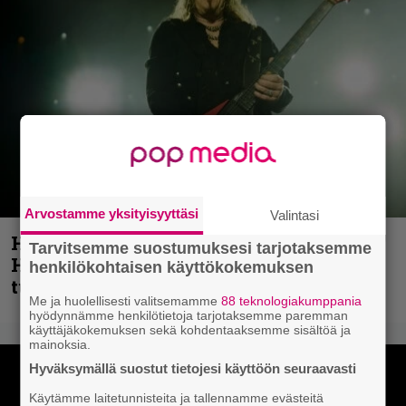
Arvostamme yksityisyyttäsi
Valintasi
Helloween- ja Gamma Ray -mies Kai
Tarvitsemme suostumuksesi tarjotaksemme
Hansen julkaisi uuden maistiaisen
henkilökohtaisen käyttökokemuksen
tulevalta soololevyltä
Me ja huolellisesti valitsemamme
88 teknologiakumppania
hyödynnämme henkilötietoja tarjotaksemme paremman
käyttäjäkokemuksen sekä kohdentaaksemme sisältöä ja
mainoksia.
Hyväksymällä suostut tietojesi käyttöön seuraavasti
Käytämme laitetunnisteita ja tallennamme evästeitä