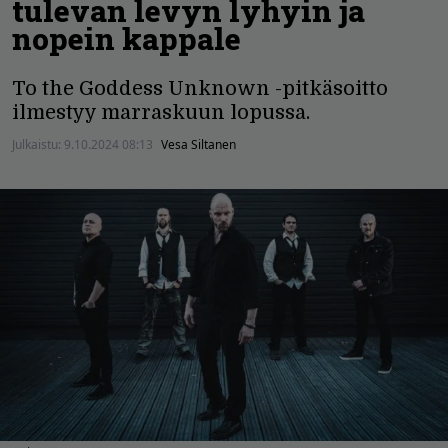
tulevan levyn lyhyin ja
nopein kappale
To the Goddess Unknown -pitkäsoitto
ilmestyy marraskuun lopussa.
Julkaistu:
9.10.2024 08:13
Vesa Siltanen