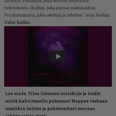
tarvetta. Paniikkia, joka seuraa torjutuksi
tulemisesta. Ihailua, joka janoaa vastakaikua.
Peräkammaria, joka odottaa ja odottaa”, avaa laulaja
Galzi Kallio
.
Lue myös:
Tilaa Infernon uutiskirje ja tiedät
mistä kahvitauolla puhutaan! Nappaa raskaan
musiikin uutiset ja puheenaiheet suoraan
sähköpostiin tästä.