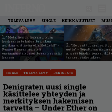
TULEVA LEVY
SINGLE
KEIKKAUUTISET
MUSI
1.
”Metallica on tiukempi kuin
koskaan ja te haluatte jonkun
2.
nulikan yrittävän olla Hetfield?” –
”He ovat tuoneet soittoo
Pepper Keenan muisteli
uutta” – Sepulturan Andreas
ensimmäistä koesoittoaan hevijätin
nimeää bändin, jonka riffit
kanssa
tehneet vaikutuksen
SINGLE
TULEVA LEVY
DENIGRATE
Denigraten uusi single
käsittelee yhteyden ja
merkityksen hakemisen
tarvetta – Under Ether on