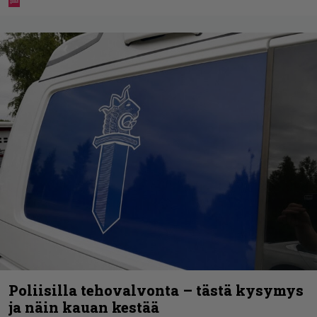
Poliisilla tehovalvonta – tästä kysymys
ja näin kauan kestää