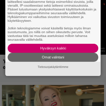
laitteellesi saadaksemme tietoja esimerkiksi sivuista, joilla
vierailit, IP-osoitteestasi sekä laitteesi ominaisuuksista.
Pääset tutustumaan yksityiskohtaisesti käyttötarkoituksiin ja
teknologiakumppaneihimme seuraavalla välilehdellä.
Hylkääminen voi vaikuttaa sivuston toimivuuteen ja
käytettävyyteen.
Jotkin teknologiamme voivat käsitellä tietoja myös ilman
suostumusta, jos niillä on siihen oikeutettu peruste. Voit
vastustaa tätä tai muuttaa asetuksiasi milloin tahansa
seuraavalla välilehdellä.
Hyväksyn kaikki
Omat valintani
Yngwie Malmsteen iskee jälleen – Now
or Never -single tulevalta levyltä julki
Tietosuojakäytäntömme