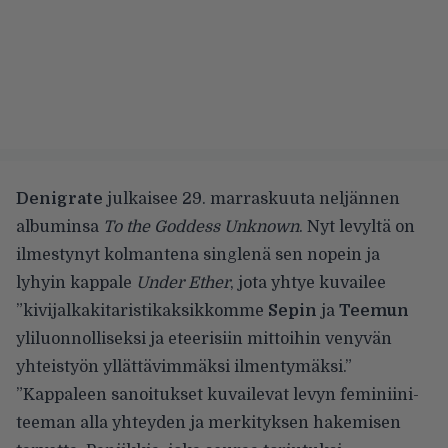
Denigrate
julkaisee 29. marraskuuta neljännen
albuminsa
To the Goddess Unknown
. Nyt levyltä on
ilmestynyt kolmantena singlenä sen nopein ja
lyhyin kappale
Under Ether
, jota yhtye kuvailee
”kivijalkakitaristikaksikkomme
Sepin
ja
Teemun
yliluonnolliseksi ja eteerisiin mittoihin venyvän
yhteistyön yllättävimmäksi ilmentymäksi.”
”Kappaleen sanoitukset kuvailevat levyn feminiini-
teeman alla yhteyden ja merkityksen hakemisen