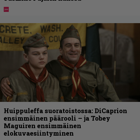
Huippuleffa suoratoistossa: DiCaprion
ensimmäinen päärooli – ja Tobey
Maguiren ensimmäinen
elokuvaesiintyminen