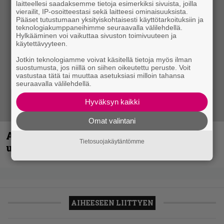
laitteellesi saadaksemme tietoja esimerkiksi sivuista, joilla
vierailit, IP-osoitteestasi sekä laitteesi ominaisuuksista.
Pääset tutustumaan yksityiskohtaisesti käyttötarkoituksiin ja
teknologiakumppaneihimme seuraavalla välilehdellä.
Hylkääminen voi vaikuttaa sivuston toimivuuteen ja
käytettävyyteen.
Jotkin teknologiamme voivat käsitellä tietoja myös ilman
suostumusta, jos niillä on siihen oikeutettu peruste. Voit
vastustaa tätä tai muuttaa asetuksiasi milloin tahansa
seuraavalla välilehdellä.
Hyväksyn kaikki
Omat valintani
Anthrax vie katsojat keikkatunnelmiin
Tietosuojakäytäntömme
uudella videollaan
AIHEESEEN LIITTYEN