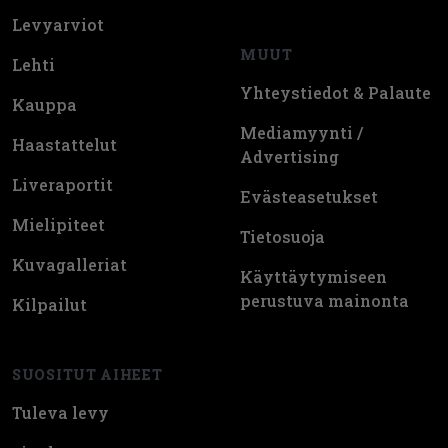
Levyarviot
MUUT
Lehti
Yhteystiedot & Palaute
Kauppa
Mediamyynti /
Haastattelut
Advertising
Liveraportit
Evästeasetukset
Mielipiteet
Tietosuoja
Kuvagalleriat
Käyttäytymiseen
perustuva mainonta
Kilpailut
SUOSITUT AIHEET
Tuleva levy