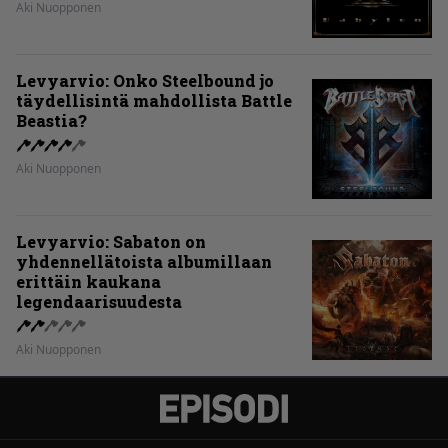
Aki Nuopponen
Levyarvio: Onko Steelbound jo
täydellisintä mahdollista Battle
Beastia?
Aki Nuopponen
Levyarvio: Sabaton on
yhdennellätoista albumillaan
erittäin kaukana
legendaarisuudesta
Aki Nuopponen