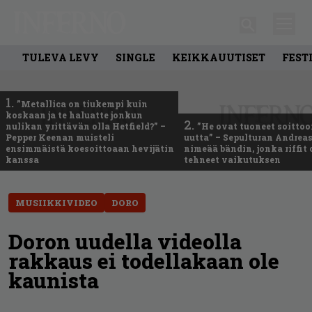
TULEVA LEVY
SINGLE
KEIKKAUUTISET
FEST
1.
”Metallica on tiukempi kuin
koskaan ja te haluatte jonkun
2.
nulikan yrittävän olla Hetfield?” –
”He ovat tuoneet soittoo
Pepper Keenan muisteli
uutta” – Sepulturan Andreas
ensimmäistä koesoittoaan hevijätin
nimeää bändin, jonka riffit
kanssa
tehneet vaikutuksen
MUSIIKKIVIDEO
DORO
Doron uudella videolla
rakkaus ei todellakaan ole
kaunista