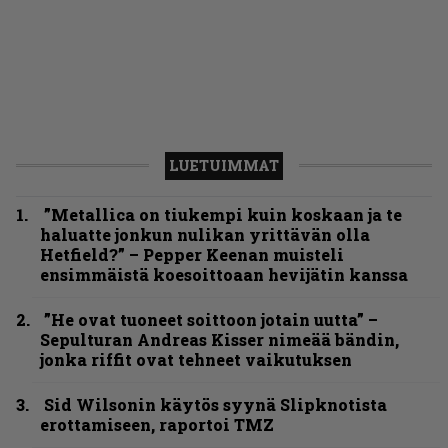
LUETUIMMAT
”Metallica on tiukempi kuin koskaan ja te
haluatte jonkun nulikan yrittävän olla
Hetfield?” – Pepper Keenan muisteli
ensimmäistä koesoittoaan hevijätin kanssa
”He ovat tuoneet soittoon jotain uutta” –
Sepulturan Andreas Kisser nimeää bändin,
jonka riffit ovat tehneet vaikutuksen
Sid Wilsonin käytös syynä Slipknotista
erottamiseen, raportoi TMZ