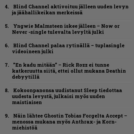
Blind Channel aktivoituu jälleen uuden levyn
ja jäähallikeikan merkeissä
Yngwie Malmsteen iskee jälleen – Now or
Never -single tulevalta levyltä julki
Blind Channel palaa rytinällä – tuplasingle
videoineen julki
”En kadu mitään” – Rick Rozz ei tunne
katkeruutta siitä, ettei ollut mukana Deathin
debyytillä
Kokoonpanonsa uudistanut Sleep tiedottaa
uudesta levystä, julkaisi myös uuden
maistiaisen
Näin lähtee Ghostin Tobias Forgelta Accept –
menossa mukana myös Anthrax- ja Korn-
miehistöä