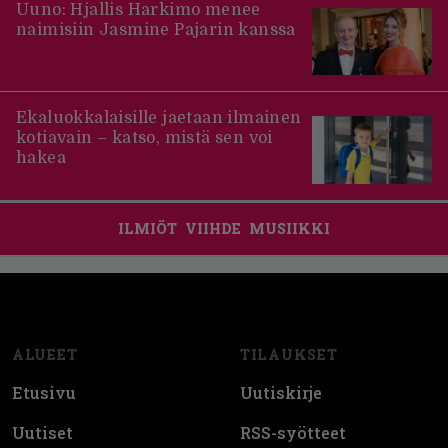
Uuno: Hjallis Harkimo menee
naimisiin Jasmine Pajarin kanssa
Ekaluokkalaisille jaetaan ilmainen
kotiavain – katso, mistä sen voi
hakea
ILMIÖT
VIIHDE
MUSIIKKI
Footer
ALUEET
TILAUKSET
Etusivu
Uutiskirje
Uutiset
RSS-syötteet