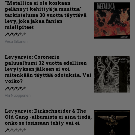
”Metallica ei ole koskaan
pelännyt kehittyä ja muuttua” –
tarkistelussa 30 vuotta täyttävä
levy, joka jakaa fanien
mielipiteet
Vesa Siltanen
Levyarvio: Coronerin
paluualbumi 32 vuotta edellisen
levytyksen jälkeen ei voi
mitenkään täyttää odotuksia. Vai
voiko?
Aki Nuopponen
Levyarvio: Dirkschneider & The
Old Gang -albumista ei aina tiedä,
onko se tosissaan tehty vai ei