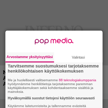
Arvostamme yksityisyyttäsi
Valintasi
Tarvitsemme suostumuksesi tarjotaksemme
henkilökohtaisen käyttökokemuksen
Näin lähtee Ghostin Tobias Forgelta
Accept – menossa mukana myös
Me ja huolellisesti valitsemamme
88 teknologiakumppania
Anthrax- ja Korn-miehistöä
hyödynnämme henkilötietoja tarjotaksemme paremman
käyttäjäkokemuksen sekä kohdentaaksemme sisältöä ja
mainoksia.
Hyväksymällä suostut tietojesi käyttöön seuraavasti
Käytämme laitetunnisteita ja tallennamme evästeitä