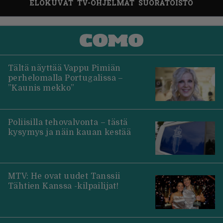
ELOKUVAT
TV-OHJELMAT
SUORATOISTO
Tältä näyttää Vappu Pimiän
perhelomalla Portugalissa –
”Kaunis mekko”
Poliisilla tehovalvonta – tästä
kysymys ja näin kauan kestää
MTV: He ovat uudet Tanssii
Tähtien Kanssa -kilpailijat!