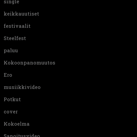
single
keikkauutiset
festivaalit
Steelfest
paluu
Kokoonpanomuutos
Ero
musiikkivideo
Potkut
cover
Kokoelma
Sanoitusvideo