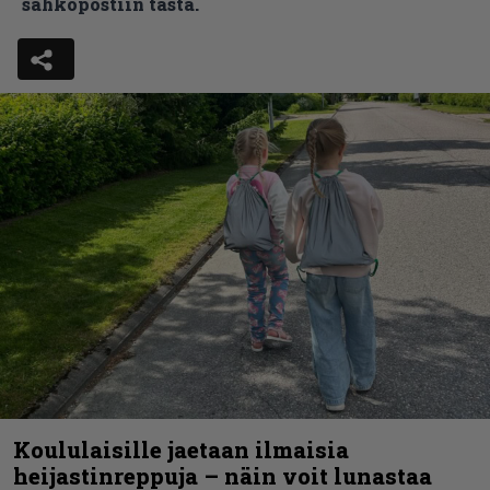
sähköpostiin tästä.
Koululaisille jaetaan ilmaisia
heijastinreppuja – näin voit lunastaa