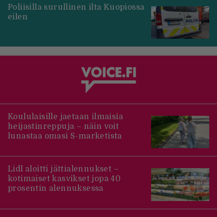
Poliisilla surullinen ilta Kuopiossa
eilen
Koululaisille jaetaan ilmaisia
heijastinreppuja – näin voit
lunastaa omasi S-marketista
Lidl aloitti jättialennukset –
kotimaiset kasvikset jopa 40
prosentin alennuksessa