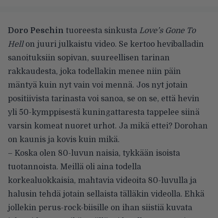
Doro Peschin
tuoreesta sinkusta
Love’s Gone To
Hell
on juuri julkaistu video. Se kertoo heviballadin
sanoituksiin sopivan, suureellisen tarinan
rakkaudesta, joka todellakin menee niin päin
mäntyä kuin nyt vain voi mennä. Jos nyt jotain
positiivista tarinasta voi sanoa, se on se, että hevin
yli 50-kymppisestä kuningattaresta tappelee siinä
varsin komeat nuoret urhot. Ja mikä ettei? Dorohan
on kaunis ja kovis kuin mikä.
– Koska olen 80-luvun naisia, tykkään isoista
tuotannoista. Meillä oli aina todella
korkealuokkaisia, mahtavia videoita 80-luvulla ja
halusin tehdä jotain sellaista tälläkin videolla. Ehkä
jollekin perus-rock-biisille on ihan siistiä kuvata