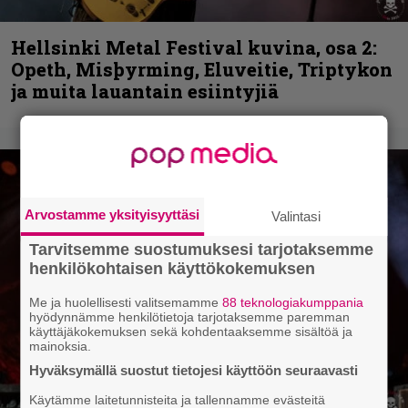
Hellsinki Metal Festival kuvina, osa 2:
Opeth, Misþyrming, Eluveitie, Triptykon
ja muita lauantain esiintyjiä
Arvostamme yksityisyyttäsi
Valintasi
Tarvitsemme suostumuksesi tarjotaksemme
henkilökohtaisen käyttökokemuksen
Me ja huolellisesti valitsemamme
88 teknologiakumppania
hyödynnämme henkilötietoja tarjotaksemme paremman
käyttäjäkokemuksen sekä kohdentaaksemme sisältöä ja
mainoksia.
Hyväksymällä suostut tietojesi käyttöön seuraavasti
Käytämme laitetunnisteita ja tallennamme evästeitä