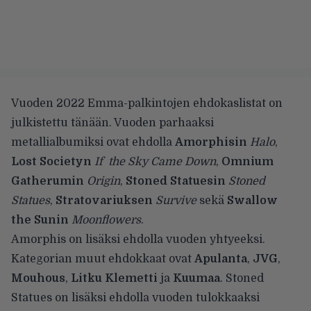
Vuoden 2022 Emma-palkintojen
ehdokaslistat
on
julkistettu tänään. Vuoden parhaaksi
metallialbumiksi ovat ehdolla
Amorphisin
Halo
,
Lost Societyn
If the Sky Came Down
,
Omnium
Gatherumin
Origin
,
Stoned Statuesin
Stoned
Statues
,
Stratovariuksen
Survive
sekä
Swallow
the Sunin
Moonflowers
.
Amorphis on lisäksi ehdolla vuoden yhtyeeksi.
Kategorian muut ehdokkaat ovat
Apulanta
,
JVG
,
Mouhous
,
Litku Klemetti
ja
Kuumaa
. Stoned
Statues on lisäksi ehdolla vuoden tulokkaaksi