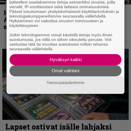
laitteellesi saadaksemme tietoja esimerkiksi sivuista, joilla
vierailit, IP-osoitteestasi sekä laitteesi ominaisuuksista.
Hellsinki Metal Festival kuvina, osa 1 –
Pääset tutustumaan yksityiskohtaisesti käyttötarkoituksiin ja
teknologiakumppaneihimme seuraavalla välilehdellä.
Accept, Carcass, Black Label Society ja
Hylkääminen voi vaikuttaa sivuston toimivuuteen ja
muita avauspäivän esiintyjiä
käytettävyyteen.
Jotkin teknologiamme voivat käsitellä tietoja myös ilman
suostumusta, jos niillä on siihen oikeutettu peruste. Voit
vastustaa tätä tai muuttaa asetuksiasi milloin tahansa
seuraavalla välilehdellä.
Hyväksyn kaikki
Omat valintani
Tietosuojakäytäntömme