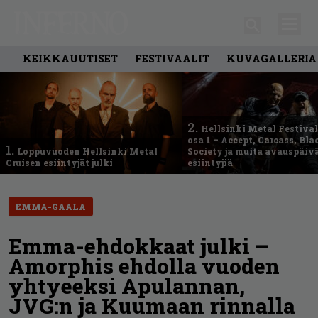
KEIKKAUUTISET
FESTIVAALIT
KUVAGALLERIA
2.
Hellsinki Metal Festival
osa 1 – Accept, Carcass, Bla
1.
Loppuvuoden Hellsinki Metal
Society ja muita avauspäiv
Cruisen esiintyjät julki
esiintyjiä
EMMA-GAALA
Emma-ehdokkaat julki –
Amorphis ehdolla vuoden
yhtyeeksi Apulannan,
JVG:n ja Kuumaan rinnalla