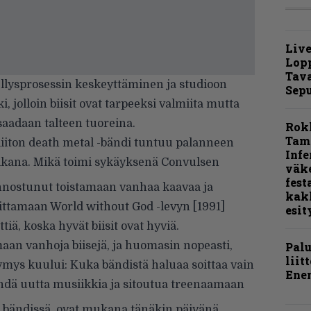
Live
Lop
Tava
ellysprosessin keskeyttäminen ja studioon
Sepu
i, jolloin biisit ovat tarpeeksi valmiita mutta
e saadaan talteen tuoreina.
Rok
Tamp
iiton death metal -bändi tuntuu palanneen
Infe
kana. Mikä toimi sykäyksenä Convulsen
väk
fest
innostunut toistamaan vanhaa kaavaa ja
kak
ittamaan World without God -levyn [1991]
esit
tiä, koska hyvät biisit ovat hyviä.
n vanhoja biisejä, ja huomasin nopeasti,
Pal
liit
ysymys kuului: Kuka bändistä haluaa soittaa vain
Ene
ehdä uutta musiikkia ja sitoutua treenaamaan
n bändissä, ovat mukana tänäkin päivänä.