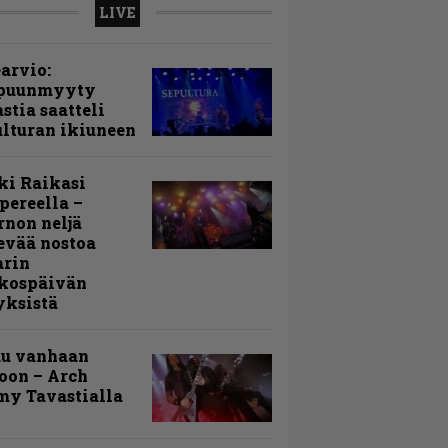
LIVE
arvio:
puunmyyty
stia saatteli
lturan ikiuneen
ki Raikasi
ereella –
rnon neljä
evää nostoa
arin
kospäivän
yksistä
uu vanhaan
toon – Arch
my Tavastialla