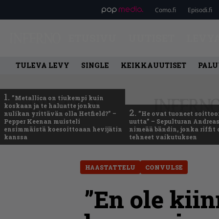
Como.fi
Episodi.fi
ETUSIVU
UUTISET
LEVY
TULEVA LEVY
SINGLE
KEIKKAUUTISET
PALU
1.
”Metallica on tiukempi kuin
koskaan ja te haluatte jonkun
2.
nulikan yrittävän olla Hetfield?” –
”He ovat tuoneet soittoo
Pepper Keenan muisteli
uutta” – Sepulturan Andreas
ensimmäistä koesoittoaan hevijätin
nimeää bändin, jonka riffit
kanssa
tehneet vaikutuksen
HAASTATTELU
CONVULSE
”En ole kii