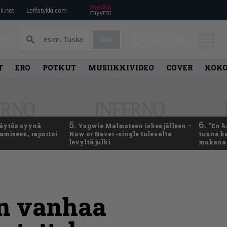
i.net
Leffatykki.com
PA
Etsi
KIRJAUDU
T
ERO
POTKUT
MUSIIKKIVIDEO
COVER
KOK
5.
6.
käytös syynä
Yngwie Malmsteen iskee jälleen –
”En k
tamiseen, raportoi
Now or Never -single tulevalta
tunne ka
levyltä julki
mukana 
an vanhaa