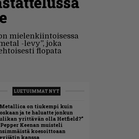
stattelussa
e
n mielenkiintoisessa
metal -levy”, joka
htoisesti flopata
LUETUIMMAT NYT
Metallica on tiukempi kuin
oskaan ja te haluatte jonkun
ulikan yrittävän olla Hetfield?”
 Pepper Keenan muisteli
nsimmäistä koesoittoaan
evijätin kanssa