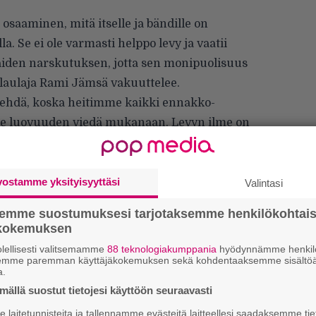
 osaaminen, mitä itselle ja bändille on
 Se ei ole varmasti helppo levy ja vaatii
den narskutuksen, jotta sen monipuolisuus
ti-laulaja Rami Jämsä vakuuttelee.
 tehdä, koska heitimme kaikki ennakko-
e luovuuden viedä mukanaan. Levyn ilme on
ulee bändin soitosta.
vostamme yksityisyyttäsi
Valintasi
semme suostumuksesi tarjotaksemme henkilökohtai
ökokemuksen
lellisesti valitsemamme
88 teknologiakumppania
hyödynnämme henkilö
semme paremman käyttäjäkokemuksen sekä kohdentaaksemme sisältöä
a.
ällä suostut tietojesi käyttöön seuraavasti
laitetunnisteita ja tallennamme evästeitä laitteellesi saadaksemme tie