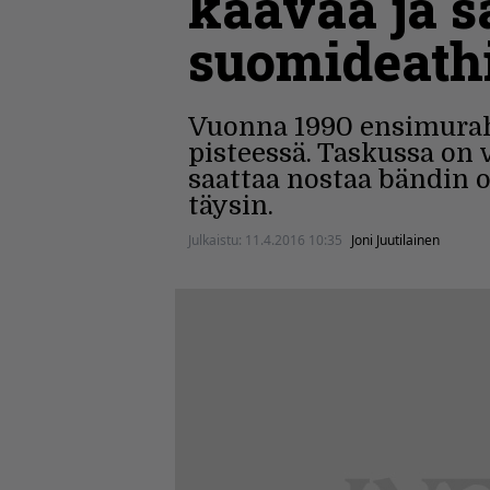
kaavaa ja s
suomideathi
Vuonna 1990 ensimurah
pisteessä. Taskussa on 
saattaa nostaa bändin o
täysin.
Julkaistu:
11.4.2016 10:35
Joni Juutilainen