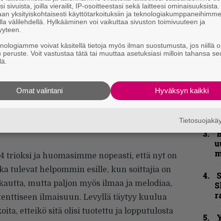
i sivuista, joilla vierailit, IP-osoitteestasi sekä laitteesi ominaisuuksista
”
an yksityiskohtaisesti käyttötarkoituksiin ja teknologiakumppaneihimm
k
la välilehdellä. Hylkääminen voi vaikuttaa sivuston toimivuuteen ja
n
yyteen.
–
knologiamme voivat käsitellä tietoja myös ilman suostumusta, jos niillä o
e
u peruste. Voit vastustaa tätä tai muuttaa asetuksiasi milloin tahansa se
h
lä.
”
Omat valintani
Hyväksyn kaikki
u
n
t
 Oliko tällä asialla mitään konkreettista
Tietosuojak
iset koukut ja jopa progehtava ilme tulivat
B
u
m
 trioksi ja huomasimme nopeasti, että nyt on
a tulevat helpommin esille, kun soittajia on
S
skautta, mutta paljon myös ilmaa ja melodiaa,
S
r
nttiseen ilmaisuun. Levyllä täytyy kuulua
ita, etteikö sitä olisi tuotettu ja lopputulosta
Y