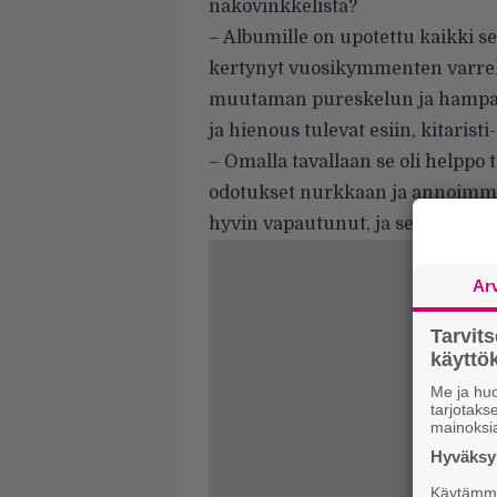
näkövinkkelistä?
– Albumille on upotettu kaikki se
kertynyt vuosikymmenten varrella.
muutaman pureskelun ja hampai
ja hienous tulevat esiin, kitaris
– Omalla tavallaan se oli helppo
odotukset nurkkaan ja annoimm
hyvin vapautunut, ja sen kyllä ku
Ar
Tarvit
käytt
Me ja huo
tarjotak
mainoksi
Hyväksym
Käytämme 