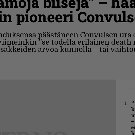
amoja biisejä” – haa
n pioneeri Convuls
duksensa päästäneen Convulsen ura o
viimeinkin ”se todella erilainen death 
sakkeiden arvoa kunnolla – tai vaihtoe
”
k
n
–
e
h