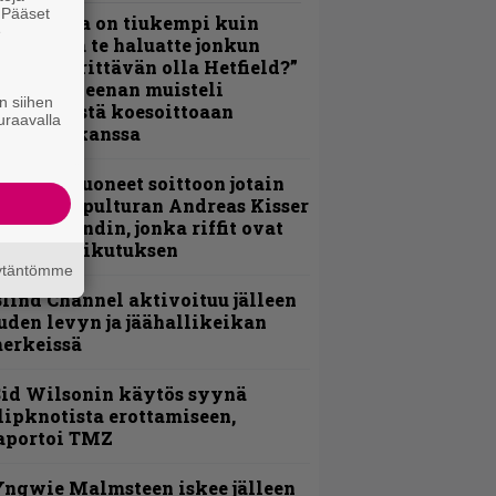
. Pääset
Metallica on tiukempi kuin
e
oskaan ja te haluatte jonkun
ulikan yrittävän olla Hetfield?”
 Pepper Keenan muisteli
n siihen
nsimmäistä koesoittoaan
uraavalla
evijätin kanssa
He ovat tuoneet soittoon jotain
utta” – Sepulturan Andreas Kisser
imeää bändin, jonka riffit ovat
ehneet vaikutuksen
äytäntömme
lind Channel aktivoituu jälleen
uden levyn ja jäähallikeikan
erkeissä
id Wilsonin käytös syynä
lipknotista erottamiseen,
aportoi TMZ
ngwie Malmsteen iskee jälleen