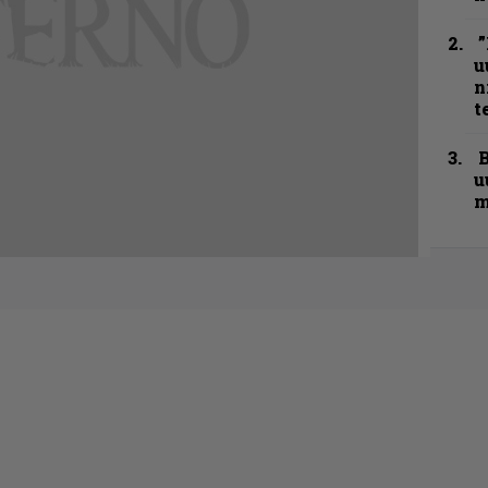
”
u
n
t
B
u
m