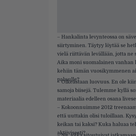
– Hankalinta levynteossa on säv
siirtyminen. Täytyy löytää se hetk
vielä riittävän levällään, jotta n
Aika moni suomalainen vanhan l
kehiin tämän vuosikymmenen ai
paluulle?
– Oikeastaan luovuus. En ole ki
samoja biisejä. Tulemme kyllä so
materiaalia edelleen osana liveset
– Kokoonnuimme 2012 treenaamaa
että uuttakin olisi tuloillaan. K
keikan tai kaksi? Kuka haluaa t
aktiivisesti?
– Ne, jotka sitoutuivat jatkamaa