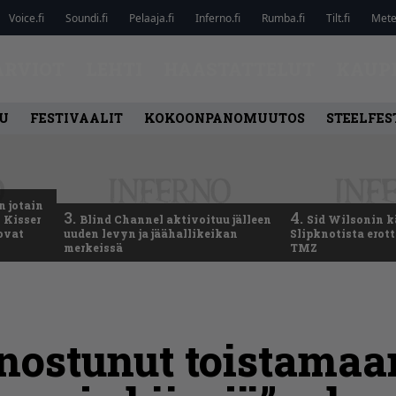
Voice.fi
Soundi.fi
Pelaaja.fi
Inferno.fi
Rumba.fi
Tilt.fi
Metel
ARVIOT
LEHTI
HAASTATTELUT
KAUP
U
FESTIVAALIT
KOKOONPANOMUUTOS
STEELFES
n jotain
3.
4.
 Kisser
Blind Channel aktivoituu jälleen
Sid Wilsonin 
 ovat
uuden levyn ja jäähallikeikan
Slipknotista erot
merkeissä
TMZ
nnostunut toistama