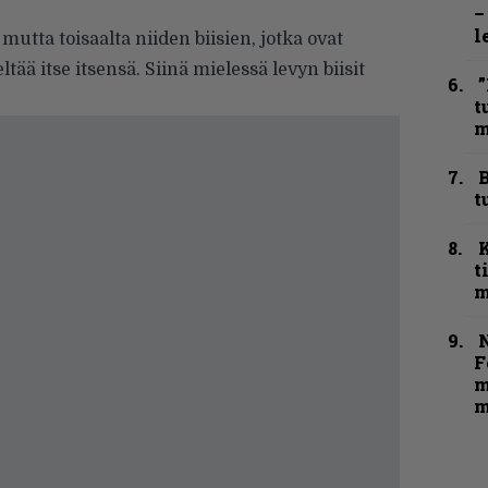
–
l
 mutta toisaalta niiden biisien, jotka ovat
ltää itse itsensä. Siinä mielessä levyn biisit
”
t
m
B
t
t
m
N
F
m
m