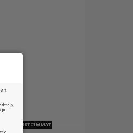
sen
tietoja
 ja
LUETUIMMAT
toja