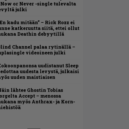
 Now or Never -single tulevalta
evyltä julki
En kadu mitään” – Rick Rozz ei
unne katkeruutta siitä, ettei ollut
ukana Deathin debyytillä
lind Channel palaa rytinällä –
uplasingle videoineen julki
Kokoonpanonsa uudistanut Sleep
iedottaa uudesta levystä, julkaisi
yös uuden maistiaisen
äin lähtee Ghostin Tobias
orgelta Accept – menossa
ukana myös Anthrax- ja Korn-
iehistöä