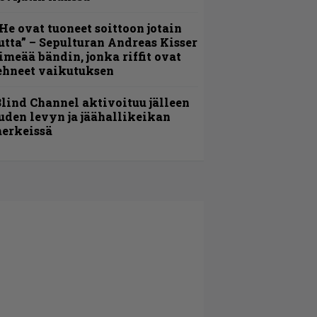
He ovat tuoneet soittoon jotain
utta” – Sepulturan Andreas Kisser
imeää bändin, jonka riffit ovat
ehneet vaikutuksen
lind Channel aktivoituu jälleen
uden levyn ja jäähallikeikan
erkeissä