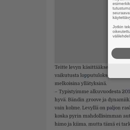
esimerkiks
tutustuma
seuraaval
käytettäv
Jotkin te
oikeutett
välilehdel
Teitte levyn käsittääkseni triona.
vaikutusta lopputulokseen? Melod
melkoisina yllätyksinä.
– Typistyimme alkuvuodesta 2014
hyvä. Bändin groove ja dynamiikk
vain kolme. Levyllä on paljon ra
koska pyrin mahdollisimman aute
himo ja kiima, mutta tämä ei tarko