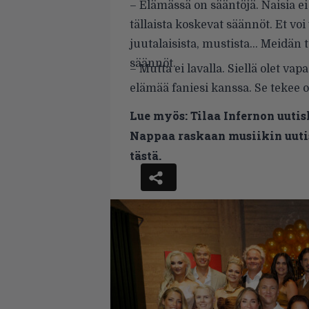
– Elämässä on sääntöjä. Naisia ei
tällaista koskevat säännöt. Et voi
juutalaisista, mustista… Meidän 
säännöt.
– Mutta ei lavalla. Siellä olet vap
elämää faniesi kanssa. Se tekee o
Lue myös:
Tilaa Infernon uutis
Nappaa raskaan musiikin uutis
tästä.