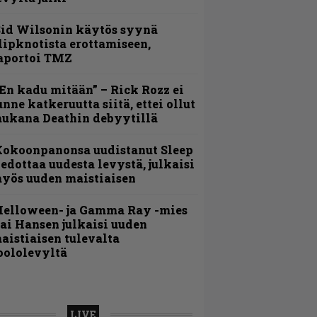
id Wilsonin käytös syynä
lipknotista erottamiseen,
aportoi TMZ
En kadu mitään” – Rick Rozz ei
unne katkeruutta siitä, ettei ollut
ukana Deathin debyytillä
Kokoonpanonsa uudistanut Sleep
iedottaa uudesta levystä, julkaisi
yös uuden maistiaisen
Helloween- ja Gamma Ray -mies
ai Hansen julkaisi uuden
aistiaisen tulevalta
oololevyltä
LIVE