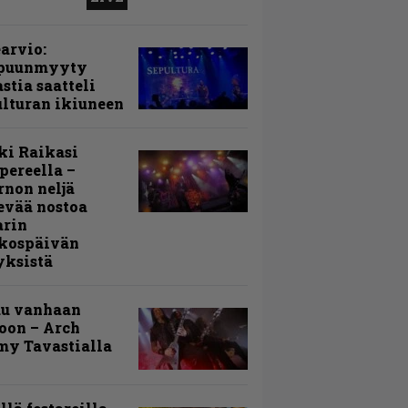
arvio:
puunmyyty
stia saatteli
lturan ikiuneen
ki Raikasi
ereella –
rnon neljä
evää nostoa
arin
kospäivän
yksistä
uu vanhaan
toon – Arch
my Tavastialla