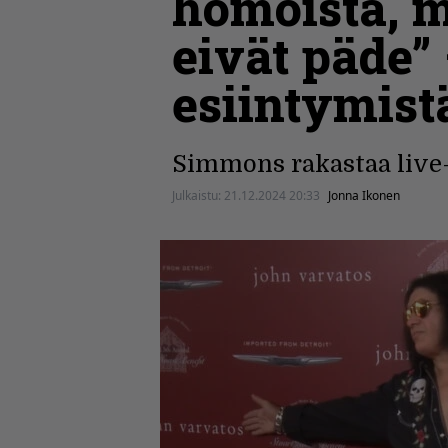
homoista, m
eivät päde”
esiintymist
Simmons rakastaa live
Julkaistu:
21.12.2024 20:33
Jonna Ikonen