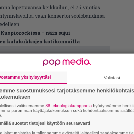
onna lopettavansa keikkailun, ei 75-vuotias
ntymislavoilta, vaan konsertoi soolobändinsä
edelleen.
uopiorockissa – näin sujui
en kalakukkojen kotikonnuilla
vostamme yksityisyyttäsi
Valintasi
semme suostumuksesi tarjotaksemme henkilökohtai
ökokemuksen
lellisesti valitsemamme
88 teknologiakumppania
hyödynnämme henkilö
semme paremman käyttäjäkokemuksen sekä kohdentaaksemme sisältöä
a.
ällä suostut tietojesi käyttöön seuraavasti
”
laitetunnisteita ja tallennamme evästeitä laitteellesi saadaksemme tie