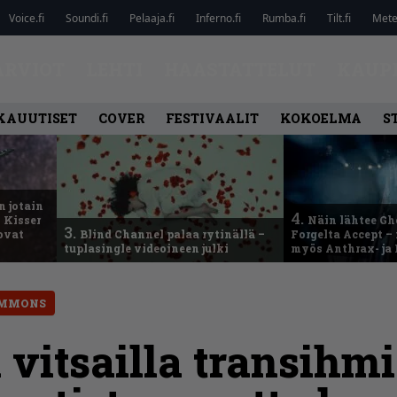
Voice.fi
Soundi.fi
Pelaaja.fi
Inferno.fi
Rumba.fi
Tilt.fi
Metel
ARVIOT
LEHTI
HAASTATTELUT
KAUP
KAUUTISET
COVER
FESTIVAALIT
KOKOELMA
S
n jotain
4.
 Kisser
Näin lähtee Gh
3.
 ovat
Blind Channel palaa rytinällä –
Forgelta Accept 
tuplasingle videoineen julki
myös Anthrax- ja
IMMONS
 vitsailla transihmi