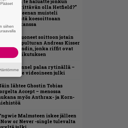
oskaan ja te haluatte jonkun
. Pääset
ulikan yrittävän olla Hetfield?”
e
 Pepper Keenan muisteli
nsimmäistä koesoittoaan
evijätin kanssa
n siihen
uraavalla
He ovat tuoneet soittoon jotain
utta” – Sepulturan Andreas Kisser
imeää bändin, jonka riffit ovat
ehneet vaikutuksen
lind Channel palaa rytinällä –
äytäntömme
uplasingle videoineen julki
äin lähtee Ghostin Tobias
orgelta Accept – menossa
ukana myös Anthrax- ja Korn-
iehistöä
ngwie Malmsteen iskee jälleen
 Now or Never -single tulevalta
evyltä julki