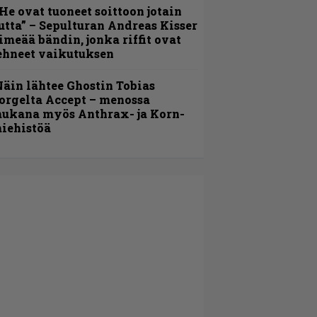
He ovat tuoneet soittoon jotain
utta” – Sepulturan Andreas Kisser
imeää bändin, jonka riffit ovat
ehneet vaikutuksen
äin lähtee Ghostin Tobias
orgelta Accept – menossa
ukana myös Anthrax- ja Korn-
iehistöä