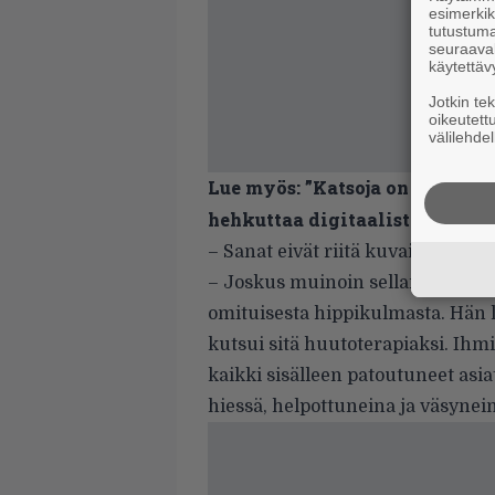
esimerkiks
tutustuma
seuraaval
käytettäv
Jotkin te
oikeutett
välilehdel
Lue myös:
”Katsoja on kuin lu
hehkuttaa digitaalista KISS a
– Sanat eivät riitä kuvailemaan si
– Joskus muinoin sellainen kave
omituisesta hippikulmasta. Hän 
kutsui sitä huutoterapiaksi. Ihm
kaikki sisälleen patoutuneet asiat
hiessä, helpottuneina ja väsynei