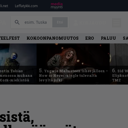
i.net
Leffatykki.com
PA
Etsi
KIRJAUDU
TEELFEST
KOKOONPANOMUUTOS
ERO
PALUU
S
5.
6.
ostin Tobias
Yngwie Malmsteen iskee jälleen –
Sid W
– menossa mukana
Now or Never -single tulevalta
Slipknot
 Korn-miehistöä
levyltä julki
TMZ
sistä,