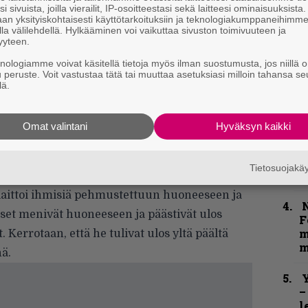
k
i sivuista, joilla vierailit, IP-osoitteestasi sekä laitteesi ominaisuuksista
n
an yksityiskohtaisesti käyttötarkoituksiin ja teknologiakumppaneihimm
–
la välilehdellä. Hylkääminen voi vaikuttaa sivuston toimivuuteen ja
yyteen.
e
h
knologiamme voivat käsitellä tietoja myös ilman suostumusta, jos niillä o
u peruste. Voit vastustaa tätä tai muuttaa asetuksiasi milloin tahansa se
lä.
”
u
olamies IMAX-teatterissa” – Gene Simmons
n
Omat valintani
Hyväksyn kaikki
t
vatar show’ta
tä taikuutta, joka lavalla tapahtuu.
B
Tietosuojak
t
ri kuin tohtori
Janov
ajatteli asioita
laittoi ihmisiä pehmustettuun huoneeseen ja
N
iset menivät huoneeseen ja päästivät ulos
F
m
. Kerrotaan, että he tulivat ulos yltä päältä
m
nä.
Y
–
l