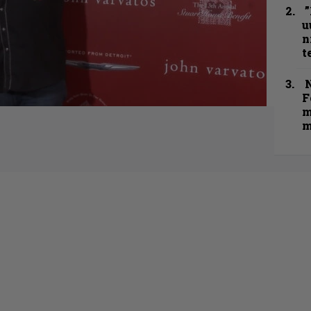
”
u
n
t
N
F
m
m