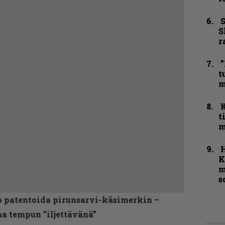
S
S
r
”
t
m
t
m
K
m
s
 patentoida pirunsarvi-käsimerkin –
a tempun ”iljettävänä”