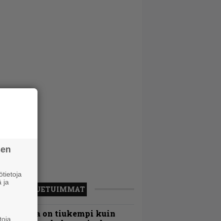
sen
tietoja
 ja
LUETUIMMAT
Metallica on tiukempi kuin
toja