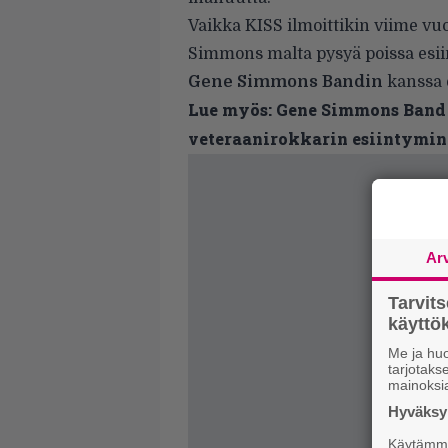
Vaikka KISS ilmoittikin viime vu
Simmons malta pysyä poissa esii
Gene Simmons Bandin
kanssa 
Lue myös:
Gene Simmons Band K
veteraanirokkarin esiintymin
Ar
Tarvit
käytt
Me ja huo
tarjotak
mainoksi
Hyväksym
Käytämme 