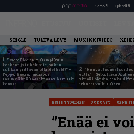
Como.fi
Episodi.fi
ETUSIVU
UUTISET
LEVY
SINGLE
TULEVA LEVY
MUSIIKKIVIDEO
KEIK
1.
”Metallica on tiukempi kuin
koskaan ja te haluatte jonkun
2.
nulikan yrittävän olla Hetfield?” –
”He ovat tuoneet soittoo
Pepper Keenan muisteli
uutta” – Sepulturan Andreas
ensimmäistä koesoittoaan hevijätin
nimeää bändin, jonka riffit
kanssa
tehneet vaikutuksen
ESIINTYMINEN
PODCAST
GENE S
”Enää ei voi