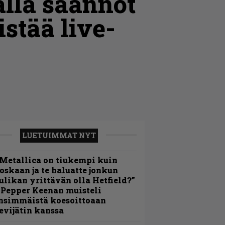
alla säännöt
stää live-
LUETUIMMAT NYT
Metallica on tiukempi kuin
oskaan ja te haluatte jonkun
ulikan yrittävän olla Hetfield?”
 Pepper Keenan muisteli
nsimmäistä koesoittoaan
evijätin kanssa