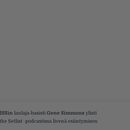
ISSin
laulaja-basisti
Gene Simmons
ylisti
the Setlist -podcastissa
livenä esiintymisen