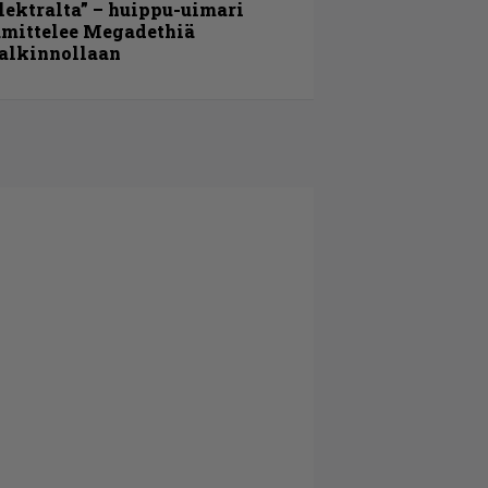
lektralta” – huippu-uimari
amittelee Megadethiä
alkinnollaan