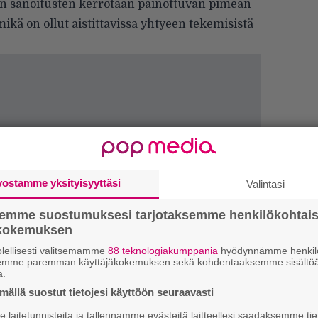
en sanoitusten kerrotaan painottuvan pimeän
ikä on ollut aistittavissa yhtyeen tekemisistä
vostamme yksityisyyttäsi
Valintasi
semme suostumuksesi tarjotaksemme henkilökohtai
ökokemuksen
lellisesti valitsemamme
88 teknologiakumppania
hyödynnämme henkilö
H
semme paremman käyttäjäkokemuksen sekä kohdentaaksemme sisältöä
o
a.
L
ällä suostut tietojesi käyttöön seuraavasti
a
laitetunnisteita ja tallennamme evästeitä laitteellesi saadaksemme tie