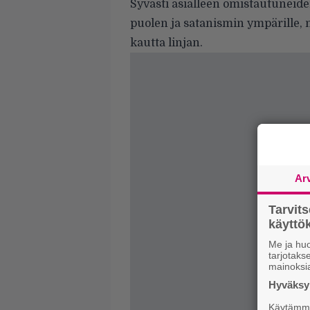
Syvästi asialleen omistautuneid
puolen ja satanismin ympärille, m
kautta linjan.
Ar
Tarvit
käytt
Me ja huo
tarjotak
mainoksi
Hyväksym
Käytämme 