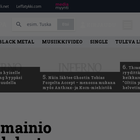
i.net
Leffatykki.com
PA
Etsi
KIRJAUDU
BLACK METAL
MUSIIKKIVIDEO
SINGLE
TULEVA 
6.
Thras
 hyiselle
ryydittä
5.
ing hyppäsi
Näin lähtee Ghostin Tobias
keikkare
 uudella
Forgelta Accept – menossa mukana
”Oltiin
myös Anthrax- ja Korn-miehistöä
helveti
 mainio