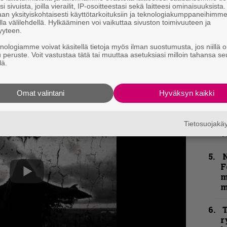
i sivuista, joilla vierailit, IP-osoitteestasi sekä laitteesi ominaisuuksista
an yksityiskohtaisesti käyttötarkoituksiin ja teknologiakumppaneihimm
k
la välilehdellä. Hylkääminen voi vaikuttaa sivuston toimivuuteen ja
m
yyteen.
rittaa
Saturnal Records -levy-yhtiön sivuilta
.
knologiamme voivat käsitellä tietoja myös ilman suostumusta, jos niillä o
”
u peruste. Voit vastustaa tätä tai muuttaa asetuksiasi milloin tahansa se
p
estaan seuraamaan
heidän Facebook-
lä.
j
p
Omat valintani
Hyväksyn kaikki
K
P
k
Tietosuojak
v
N
F
m
m
T
r