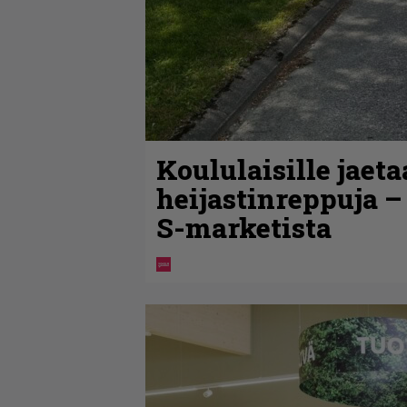
Koululaisille jaet
heijastinreppuja –
S-marketista