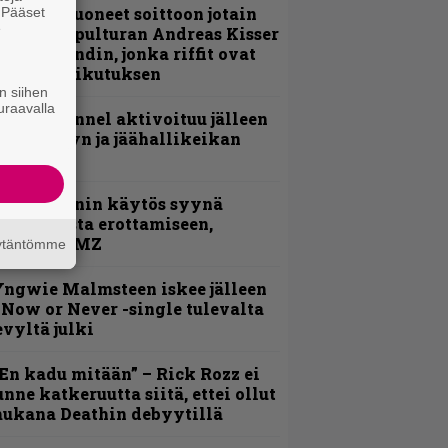
He ovat tuoneet soittoon jotain
. Pääset
e
utta” – Sepulturan Andreas Kisser
imeää bändin, jonka riffit ovat
ehneet vaikutuksen
n siihen
uraavalla
lind Channel aktivoituu jälleen
uden levyn ja jäähallikeikan
erkeissä
id Wilsonin käytös syynä
lipknotista erottamiseen,
aportoi TMZ
äytäntömme
ngwie Malmsteen iskee jälleen
 Now or Never -single tulevalta
evyltä julki
En kadu mitään” – Rick Rozz ei
unne katkeruutta siitä, ettei ollut
ukana Deathin debyytillä