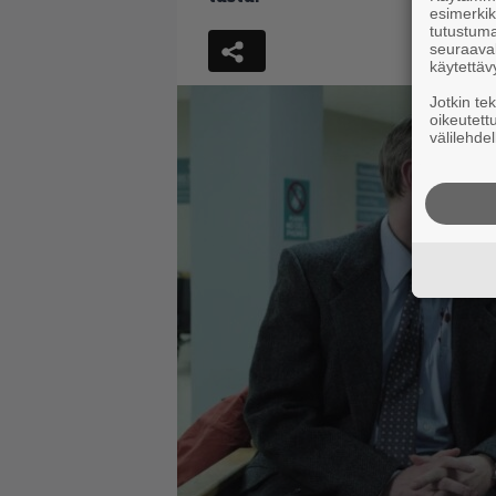
esimerkiks
tutustuma
seuraaval
käytettäv
Jotkin te
oikeutett
välilehdel