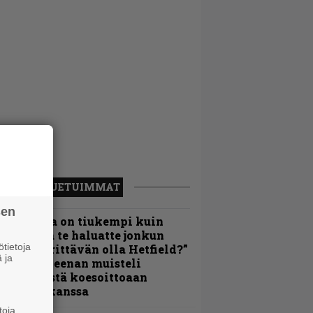
LUETUIMMAT
sen
Metallica on tiukempi kuin
oskaan ja te haluatte jonkun
tietoja
ulikan yrittävän olla Hetfield?”
 ja
 Pepper Keenan muisteli
nsimmäistä koesoittoaan
evijätin kanssa
toja