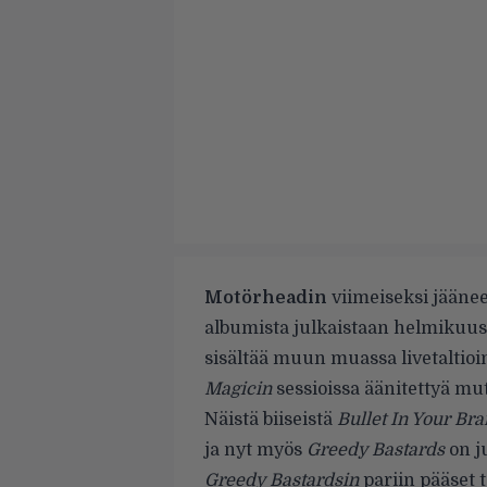
Motörheadin
viimeiseksi jääne
albumista julkaistaan helmikuu
sisältää muun muassa livetaltioi
Magicin
sessioissa äänitettyä mu
Näistä biiseistä
Bullet In Your Bra
ja nyt myös
Greedy Bastards
on j
Greedy Bastardsin
pariin pääset t