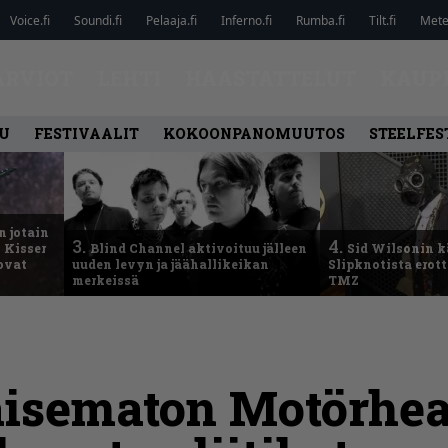
Voice.fi
Soundi.fi
Pelaaja.fi
Inferno.fi
Rumba.fi
Tilt.fi
Metel
ARVIOT
LEHTI
HAASTATTELUT
KAUP
U
FESTIVAALIT
KOKOONPANOMUUTOS
STEELFES
n jotain
3.
4.
 Kisser
Blind Channel aktivoituu jälleen
Sid Wilsonin 
 ovat
uuden levyn ja jäähallikeikan
Slipknotista erot
merkeissä
TMZ
isematon Motörhead