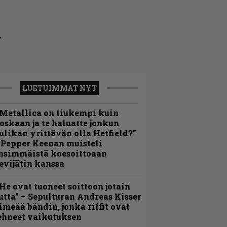
.
LUETUIMMAT NYT
Metallica on tiukempi kuin
oskaan ja te haluatte jonkun
ulikan yrittävän olla Hetfield?”
 Pepper Keenan muisteli
nsimmäistä koesoittoaan
evijätin kanssa
He ovat tuoneet soittoon jotain
utta” – Sepulturan Andreas Kisser
imeää bändin, jonka riffit ovat
ehneet vaikutuksen