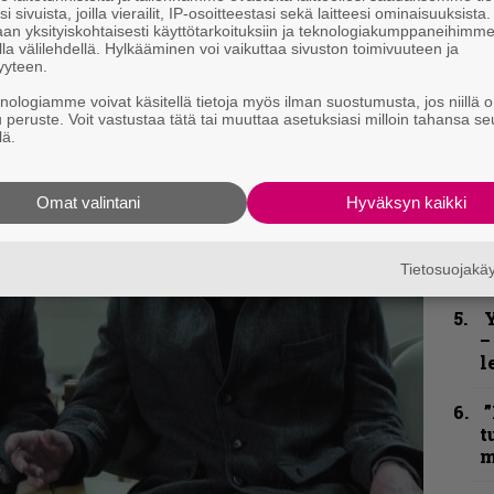
”
i sivuista, joilla vierailit, IP-osoitteestasi sekä laitteesi ominaisuuksista
an yksityiskohtaisesti käyttötarkoituksiin ja teknologiakumppaneihimm
u
la välilehdellä. Hylkääminen voi vaikuttaa sivuston toimivuuteen ja
n
yyteen.
t
knologiamme voivat käsitellä tietoja myös ilman suostumusta, jos niillä o
u peruste. Voit vastustaa tätä tai muuttaa asetuksiasi milloin tahansa se
B
lä.
u
m
Omat valintani
Hyväksyn kaikki
S
S
r
Tietosuojak
Y
–
l
”
t
m