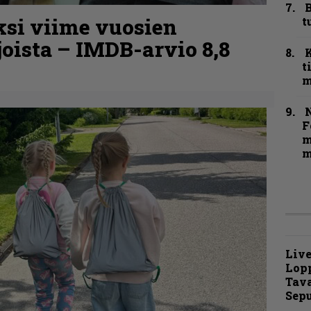
B
ksi viime vuosien
t
joista – IMDB-arvio 8,8
t
m
N
F
m
m
Live
Lop
Tava
Sepu