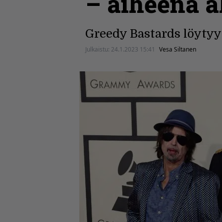
– aiheena a
Greedy Bastards löytyy
Julkaistu:
24.1.2023 15:41
Vesa Siltanen