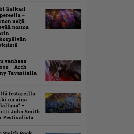
ki Raikasi
ereella –
rnon neljä
evää nostoa
arin
kospäivän
yksistä
uu vanhaan
toon – Arch
my Tavastialla
llä festareilla
ki on aina
allaan” –
rtti John Smith
 Festivalista
n Smith Rock