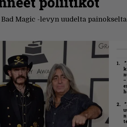
hneet poliitikot
 Bad Magic -levyn uudelta painokselta
”
k
n
–
e
h
”
u
n
t