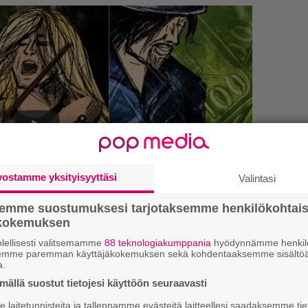
vostamme yksityisyyttäsi
Valintasi
semme suostumuksesi tarjotaksemme henkilökohtai
”
ökokemuksen
k
lellisesti valitsemamme
88 teknologiakumppania
hyödynnämme henkilö
n
semme paremman käyttäjäkokemuksen sekä kohdentaaksemme sisältöä
–
kirje ja tiedät mistä kahvitauolla puhutaan!
a.
e
ällä suostut tietojesi käyttöön seuraavasti
et ja puheenaiheet suoraan sähköpostiin
h
laitetunnisteita ja tallennamme evästeitä laitteellesi saadaksemme tie