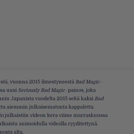
estä, vuonna 2015 ilmestyneestä
Bad Magic
-
ssa uusi
Seriously Bad Magic
-painos, joka
nnin Japanista vuodelta 2015 sekä kaksi
Bad
tta aiemmin julkaisematonta kappaletta.
in
julkaistiin videon kera
viime marraskuussa
ulkaistu animoidulla videolla ryyditettynä.
uosta alta.