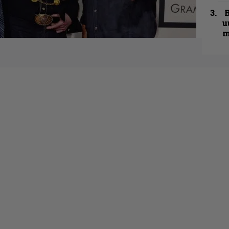
B
u
m