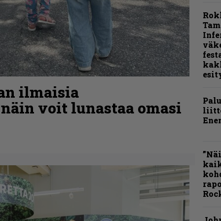
Rok
Tamp
Infe
väk
fest
kak
esit
aan ilmaisia
Pal
 näin voit lunastaa omasi
liit
Ene
”Näi
kaik
kohd
rapo
Rock
Joh