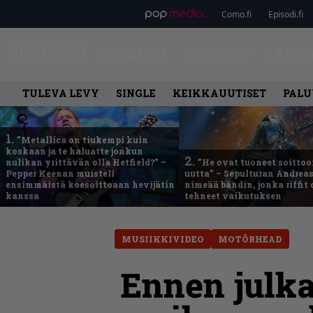
Como.fi
Episodi.fi
ETUSIVU
UUTISET
LEVY
TULEVA LEVY
SINGLE
KEIKKAUUTISET
PALU
1.
”Metallica on tiukempi kuin
koskaan ja te haluatte jonkun
2.
nulikan yrittävän olla Hetfield?” –
”He ovat tuoneet soittoo
Pepper Keenan muisteli
uutta” – Sepulturan Andreas
ensimmäistä koesoittoaan hevijätin
nimeää bändin, jonka riffit
kanssa
tehneet vaikutuksen
MUSIIKKIVIDEO
MOTÖRHEAD
Ennen julka