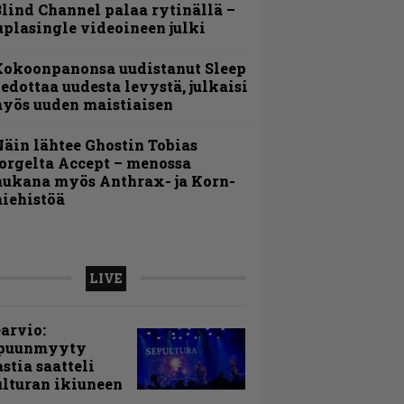
lind Channel palaa rytinällä –
uplasingle videoineen julki
Kokoonpanonsa uudistanut Sleep
iedottaa uudesta levystä, julkaisi
yös uuden maistiaisen
äin lähtee Ghostin Tobias
orgelta Accept – menossa
ukana myös Anthrax- ja Korn-
iehistöä
LIVE
arvio:
puunmyyty
stia saatteli
lturan ikiuneen