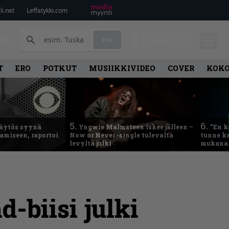
i.net
Leffatykki.com
PA
Etsi
KIRJAUDU
T
ERO
POTKUT
MUSIIKKIVIDEO
COVER
KOK
5.
6.
käytös syynä
Yngwie Malmsteen iskee jälleen –
”En k
tamiseen, raportoi
Now or Never -single tulevalta
tunne ka
levyltä julki
mukana 
-biisi julki