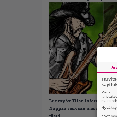
Ar
Tarvit
käytt
Me ja huo
tarjotak
Lue myös:
Tilaa Infernon uutis
mainoksi
Hyväksym
Nappaa raskaan musiikin uutis
tästä.
Käytämme 