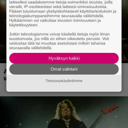
laitteellesi saadaksemme tietoja esimerkiksi sivuista, joilla
vierailit, IP-osoitteestasi sekä laitteesi ominaisuuksista.
Pääset tutustumaan yksityiskohtaisesti käyttötarkoituksiin ja
teknologiakumppaneihimme seuraavalla välilehdellä.
Hylkääminen voi vaikuttaa sivuston toimivuuteen ja
käytettävyyteen.
Jotkin teknologiamme voivat käsitellä tietoja myös ilman
suostumusta, jos niillä on siihen oikeutettu peruste. Voit
vastustaa tätä tai muuttaa asetuksiasi milloin tahansa
seuraavalla välilehdellä.
Hyväksyn kaikki
Omat valintani
Anthrax vie katsojat keikkatunnelmiin
uudella videollaan
Tietosuojakäytäntömme