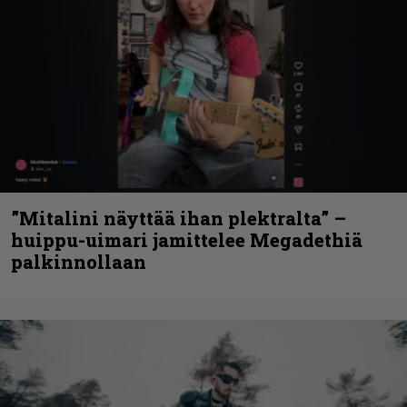
”Mitalini näyttää ihan plektralta” –
huippu-uimari jamittelee Megadethiä
palkinnollaan