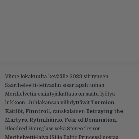
Viime lokakuulta keväälle 2023 siirtyneen
Saarihelvetti-fetivaalin sisartapahtuman
Merihelvetin esiintyjäkattaus on saatu lyötyä
lukkoon. Juhlakansaa viihdyttävät
Turmion
Kätilöt
,
Finntroll
, ranskalainen
Betraying the
Martyrs
,
Rytmihäiriö
,
Fear of Domination
,
Bloodred Hourglass sekä Stereo Terror.
Merihelvetti-laiva (Silja Baltic Princess) nostaa