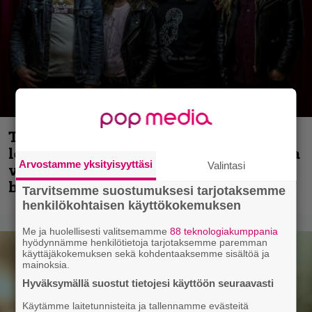
Thrash ’n’ roll -yhtye Madred ryydittää
levyjulkaisua keikkareissulla kuvatulla
Arvostamme yksityisyyttäsi
Valintasi
videolla – ”Oltiin pakussa kusihädässä
helvetin väsyneenä…”
Tarvitsemme suostumuksesi tarjotaksemme
henkilökohtaisen käyttökokemuksen
Me ja huolellisesti valitsemamme
88 teknologiakumppania
hyödynnämme henkilötietoja tarjotaksemme paremman
käyttäjäkokemuksen sekä kohdentaaksemme sisältöä ja
mainoksia.
Hyväksymällä suostut tietojesi käyttöön seuraavasti
Käytämme laitetunnisteita ja tallennamme evästeitä