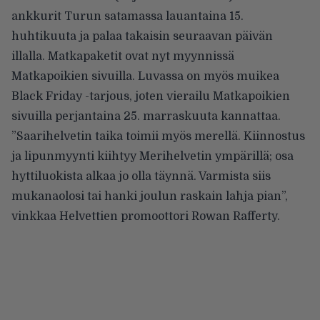
ankkurit Turun satamassa lauantaina 15.
huhtikuuta ja palaa takaisin seuraavan päivän
illalla. Matkapaketit ovat nyt myynnissä
Matkapoikien sivuilla
. Luvassa on myös muikea
Black Friday -tarjous, joten vierailu Matkapoikien
sivuilla perjantaina 25. marraskuuta kannattaa.
”Saarihelvetin taika toimii myös merellä. Kiinnostus
ja lipunmyynti kiihtyy Merihelvetin ympärillä; osa
hyttiluokista alkaa jo olla täynnä. Varmista siis
mukanaolosi tai hanki joulun raskain lahja pian”,
vinkkaa Helvettien promoottori Rowan Rafferty.