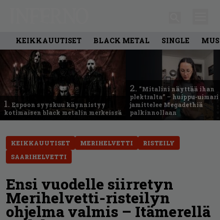
KEIKKAUUTISET
BLACK METAL
SINGLE
MUS
2.
”Mitalini näyttää ihan
plektralta” – huippu-uimari
1.
Espoon syyskuu käynnistyy
jamittelee Megadethiä
kotimaisen black metalin merkeissä
palkinnollaan
KEIKKAUUTISET
MERIHELVETTI
RISTEILY
SAARIHELVETTI
Ensi vuodelle siirretyn
Merihelvetti-risteilyn
ohjelma valmis – Itämerellä