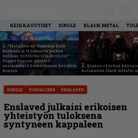
KEIKKAUUTISET
SINGLE
BLACK METAL
TUL
1.
”Metallica on tiukempi kuin
koskaan ja te haluatte jonkun
nulikan yrittävän olla Hetfield?” –
Pepper Keenan muisteli
2.
ensimmäistä koesoittoaan hevijätin
Espoon syyskuu käynni
kanssa
kotimaisen black metalin m
SINGLE
VISUALIZER
ENSLAVED
Enslaved julkaisi erikoisen
yhteistyön tuloksena
syntyneen kappaleen