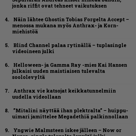
jonka riffit ovat tehneet vaikutuksen
Näin lähtee Ghostin Tobias Forgelta Accept –
menossa mukana myös Anthrax- ja Korn-
miehistöä
Blind Channel palaa rytinällä – tuplasingle
videoineen julki
Helloween- ja Gamma Ray -mies Kai Hansen
julkaisi uuden maistiaisen tulevalta
soololevyltä
Anthrax vie katsojat keikkatunnelmiin
uudella videollaan
”Mitalini näyttää ihan plektralta” – huippu-
uimari jamittelee Megadethiä palkinnollaan
Yngwie Malmsteen iskee jälleen – Now or