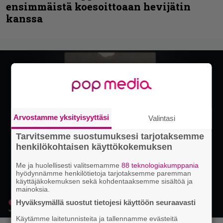
ensimmäistä koesoittoaan hevijätin
kanssa
Arvostamme yksityisyyttäsi
Valintasi
Tarvitsemme suostumuksesi tarjotaksemme
henkilökohtaisen käyttökokemuksen
Me ja huolellisesti valitsemamme
88 teknologiakumppania
hyödynnämme henkilötietoja tarjotaksemme paremman
käyttäjäkokemuksen sekä kohdentaaksemme sisältöä ja
mainoksia.
Hyväksymällä suostut tietojesi käyttöön seuraavasti
Käytämme laitetunnisteita ja tallennamme evästeitä