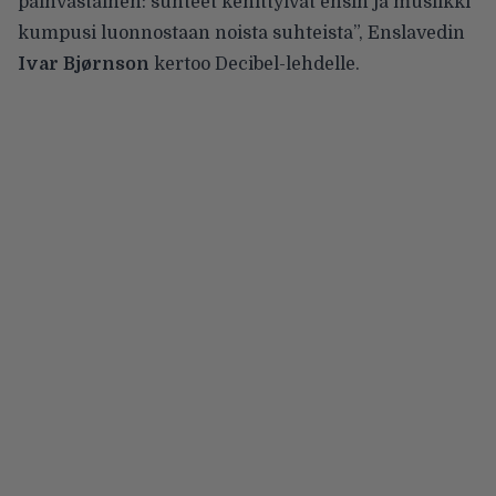
päinvastainen: suhteet kehittyivät ensin ja musiikki
kumpusi luonnostaan noista suhteista”, Enslavedin
Ivar Bjørnson
kertoo Decibel-lehdelle
.