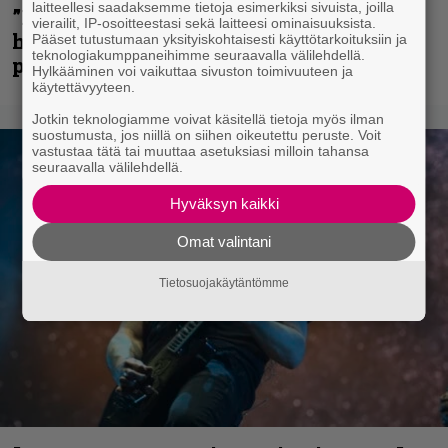
laitteellesi saadaksemme tietoja esimerkiksi sivuista, joilla
”Mitalini näyttää ihan plektralta” –
vierailit, IP-osoitteestasi sekä laitteesi ominaisuuksista.
huippu-uimari jamittelee Megadethiä
Pääset tutustumaan yksityiskohtaisesti käyttötarkoituksiin ja
teknologiakumppaneihimme seuraavalla välilehdellä.
palkinnollaan
Hylkääminen voi vaikuttaa sivuston toimivuuteen ja
käytettävyyteen.
Jotkin teknologiamme voivat käsitellä tietoja myös ilman
suostumusta, jos niillä on siihen oikeutettu peruste. Voit
vastustaa tätä tai muuttaa asetuksiasi milloin tahansa
seuraavalla välilehdellä.
Hyväksyn kaikki
Omat valintani
Tietosuojakäytäntömme