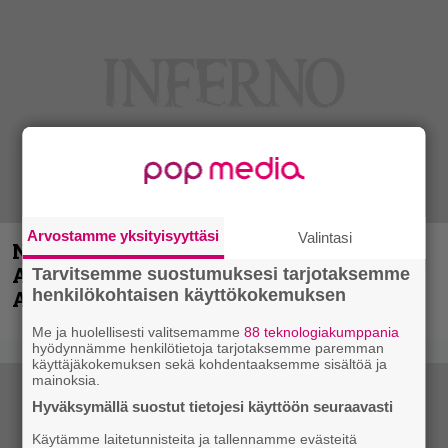
Arvostamme yksityisyyttäsi
Valintasi
Näin lähtee Ghostin Tobias Forgelta
Accept – menossa mukana myös
Tarvitsemme suostumuksesi tarjotaksemme
henkilökohtaisen käyttökokemuksen
Anthrax- ja Korn-miehistöä
Me ja huolellisesti valitsemamme
88 teknologiakumppania
hyödynnämme henkilötietoja tarjotaksemme paremman
käyttäjäkokemuksen sekä kohdentaaksemme sisältöä ja
mainoksia.
Hyväksymällä suostut tietojesi käyttöön seuraavasti
Käytämme laitetunnisteita ja tallennamme evästeitä