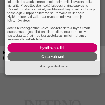
laitteellesi saadaksemme tietoja esimerkiksi sivuista, joilla
vierailit, IP-osoitteestasi sekä laitteesi ominaisuuksista.
Pääset tutustumaan yksityiskohtaisesti käyttötarkoituksiin ja
teknologiakumppaneihimme seuraavalla välilehdellä.
Hylkääminen voi vaikuttaa sivuston toimivuuteen ja
käytettävyyteen.
Jotkin teknologiamme voivat käsitellä tietoja myös ilman
suostumusta, jos niillä on siihen oikeutettu peruste. Voit
vastustaa tätä tai muuttaa asetuksiasi milloin tahansa
seuraavalla välilehdellä.
Hyväksyn kaikki
Blind Channel palaa rytinällä –
Omat valintani
tuplasingle videoineen julki
Tietosuojakäytäntömme