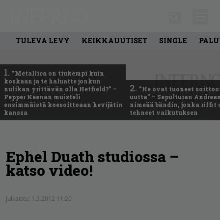
TULEVA LEVY
KEIKKAUUTISET
SINGLE
PALU
1.
”Metallica on tiukempi kuin
koskaan ja te haluatte jonkun
2.
nulikan yrittävän olla Hetfield?” –
”He ovat tuoneet soittoo
Pepper Keenan muisteli
uutta” – Sepulturan Andreas
ensimmäistä koesoittoaan hevijätin
nimeää bändin, jonka riffit
kanssa
tehneet vaikutuksen
Ephel Duath studiossa –
katso video!
Julkaistu:
1.3.2012 11:20