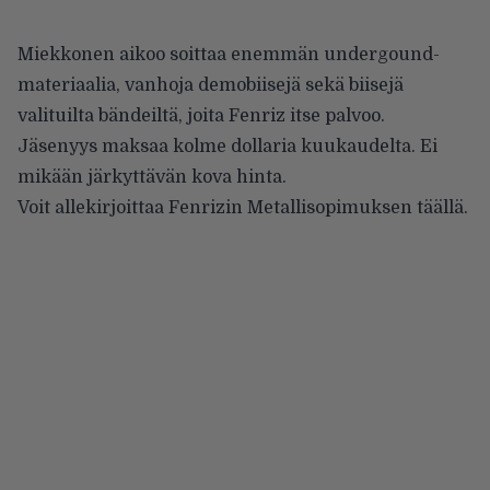
Miekkonen aikoo soittaa enemmän undergound-
materiaalia, vanhoja demobiisejä sekä biisejä
valituilta bändeiltä, joita Fenriz itse palvoo.
Jäsenyys maksaa kolme dollaria kuukaudelta. Ei
mikään järkyttävän kova hinta.
Voit allekirjoittaa Fenrizin Metallisopimuksen
täällä
.