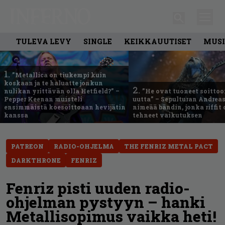
TULEVA LEVY
SINGLE
KEIKKAUUTISET
MUSI
1.
”Metallica on tiukempi kuin
koskaan ja te haluatte jonkun
2.
nulikan yrittävän olla Hetfield?” –
”He ovat tuoneet soittoo
Pepper Keenan muisteli
uutta” – Sepulturan Andreas
ensimmäistä koesoittoaan hevijätin
nimeää bändin, jonka riffit
kanssa
tehneet vaikutuksen
PATREON
RADIO-OHJELMA
THE FENRIZ METAL PACT
DARKTHRONE
FENRIZ
Fenriz pisti uuden radio-
ohjelman pystyyn – hanki
Metallisopimus vaikka heti!