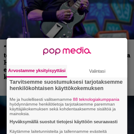
”Metallica on tiukempi kuin koskaan ja
te haluatte jonkun nulikan yrittävän olla
Hetfield?” – Pepper Keenan muisteli
ensimmäistä koesoittoaan hevijätin
Arvostamme yksityisyyttäsi
Valintasi
kanssa
Tarvitsemme suostumuksesi tarjotaksemme
henkilökohtaisen käyttökokemuksen
Me ja huolellisesti valitsemamme
88 teknologiakumppania
hyödynnämme henkilötietoja tarjotaksemme paremman
käyttäjäkokemuksen sekä kohdentaaksemme sisältöä ja
mainoksia.
Hyväksymällä suostut tietojesi käyttöön seuraavasti
Käytämme laitetunnisteita ja tallennamme evästeitä