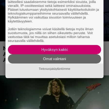
laitteellesi saadaksemme tietoja esimerkiksi sivuista, joilla
vierailit, IP-osoitteestasi sekä laitteesi ominaisuuksista.
Pääset tutustumaan yksityiskohtaisesti käyttötarkoituksiin ja
teknologiakumppaneihimme seuraavalla välilehdellä.
Hylkääminen voi vaikuttaa sivuston toimivuuteen ja
käytettävyyteen.
Jotkin teknologiamme voivat käsitellä tietoja myös ilman
suostumusta, jos niillä on siihen oikeutettu peruste. Voit
vastustaa tätä tai muuttaa asetuksiasi milloin tahansa
seuraavalla välilehdellä.
Näin lähtee Ghostin Tobias Forgelta
Hyväksyn kaikki
Accept – menossa mukana myös
Omat valintani
Anthrax- ja Korn-miehistöä
Tietosuojakäytäntömme