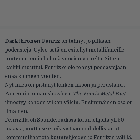
Darkthronen Fenriz
on tehnyt jo pitkään
podcasteja. Gylve-setä on esitellyt metallifaneille
tuntemattomia helmiä vuosien varrelta. Sitten
kaikki muuttui. Fenriz ei ole tehnyt podcastejaan
enää kolmeen vuotten.
Nyt mies on pistänyt kaiken likoon ja perustanut
Patreoniin oman show’nsa.
The Fenriz Metal Pact
ilmestyy kahden viikon välein. Ensimmäinen osa on
ilmainen.
Fenrizilla oli Soundcloudissa kuuntelijoita yli 50
maasta, mutta se ei oikeastaan mahdollistanut
kommunikaatiota kuuntelijoiden ja Fenrizin välillä.