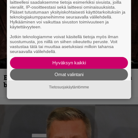
laitteellesi saadaksemme tietoja esimerkiksi sivuista, joilla
vierailit, IP-osoitteestasi sekä laitteesi ominaisuuksista.
Pääset tutustumaan yksityiskohtaisesti käyttötarkoituksiin ja
teknologiakumppaneihimme seuraavalla välilehdellä.
Hylkääminen voi vaikuttaa sivuston toimivuuteen ja
käytettävyyteen.
Jotkin teknologiamme voivat käsitellä tietoja myös ilman
suostumusta, jos niillä on siihen oikeutettu peruste. Voit
vastustaa tätä tai muuttaa asetuksiasi milloin tahansa
seuraavalla välilehdellä.
Hyväksyn kaikki
Omat valintani
Espoon syyskuu käynnistyy kotimaisen
black metalin merkeissä
Tietosuojakäytäntömme