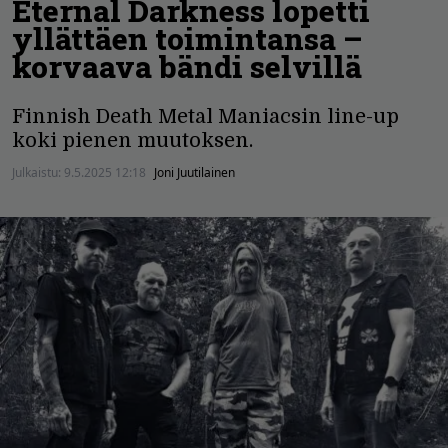
Eternal Darkness lopetti
yllättäen toimintansa –
korvaava bändi selvillä
Finnish Death Metal Maniacsin line-up
koki pienen muutoksen.
Julkaistu:
9.5.2025 12:18
Joni Juutilainen