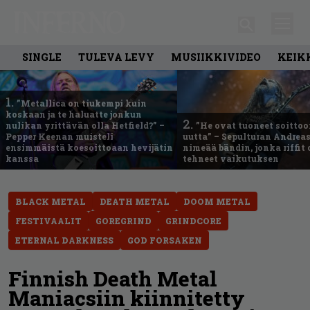
SINGLE
TULEVA LEVY
MUSIIKKIVIDEO
KEIK
1.
”Metallica on tiukempi kuin
koskaan ja te haluatte jonkun
2.
nulikan yrittävän olla Hetfield?” –
”He ovat tuoneet soittoo
Pepper Keenan muisteli
uutta” – Sepulturan Andreas
ensimmäistä koesoittoaan hevijätin
nimeää bändin, jonka riffit
kanssa
tehneet vaikutuksen
BLACK METAL
DEATH METAL
DOOM METAL
FESTIVAALIT
GOREGRIND
GRINDCORE
ETERNAL DARKNESS
GOD FORSAKEN
Finnish Death Metal
Maniacsiin kiinnitetty