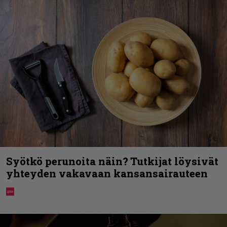
Syötkö perunoita näin? Tutkijat löysivät
yhteyden vakavaan kansansairauteen