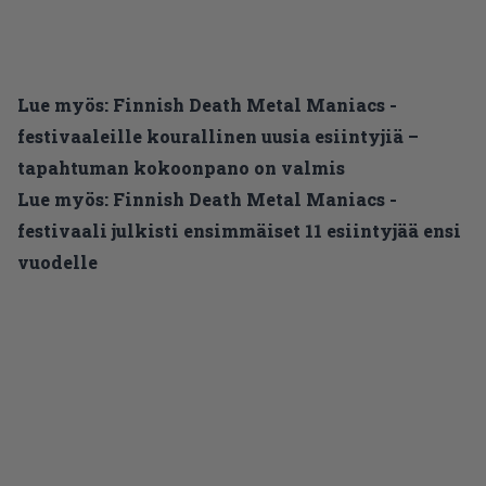
Lue myös:
Finnish Death Metal Maniacs -
festivaaleille kourallinen uusia esiintyjiä –
tapahtuman kokoonpano on valmis
Lue myös:
Finnish Death Metal Maniacs -
festivaali julkisti ensimmäiset 11 esiintyjää ensi
vuodelle