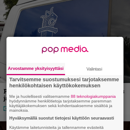
Arvostamme yksityisyyttäsi
Valintasi
Tarvitsemme suostumuksesi tarjotaksemme
henkilökohtaisen käyttökokemuksen
Poliisilla tehovalvonta – tästä kysymys
Me ja huolellisesti valitsemamme
88 teknologiakumppania
ja näin kauan kestää
hyödynnämme henkilötietoja tarjotaksemme paremman
käyttäjäkokemuksen sekä kohdentaaksemme sisältöä ja
mainoksia.
Hyväksymällä suostut tietojesi käyttöön seuraavasti
Käytämme laitetunnisteita ja tallennamme evästeitä