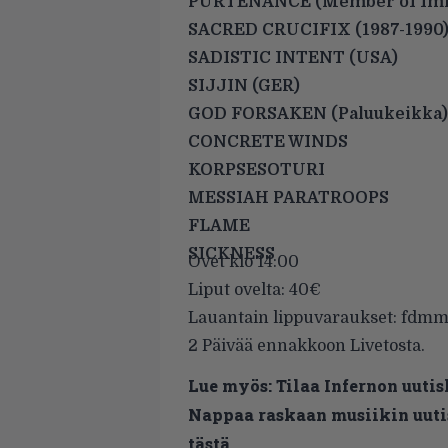
PURTENANCE (Member of Imm
SACRED CRUCIFIX (1987-1990
SADISTIC INTENT (USA)
SIJJIN (GER)
GOD FORSAKEN (Paluukeikka)
CONCRETE WINDS
KORPSESOTURI
MESSIAH PARATROOPS
FLAME
SICKNESS
Ovet klo 14:00
Liput ovelta: 40€
Lauantain lippuvaraukset: fdm
2 Päivää ennakkoon Livetosta.
Lue myös:
Tilaa Infernon uutis
Nappaa raskaan musiikin uutis
tästä.