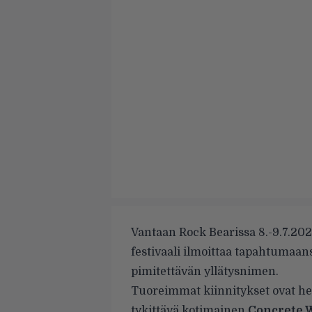
Vantaan Rock Bearissa 8.-9.7.202
festivaali ilmoittaa tapahtumaans
pimitettävän yllätysnimen.
Tuoreimmat kiinnitykset ovat hen
tykittävä kotimainen
Concrete 