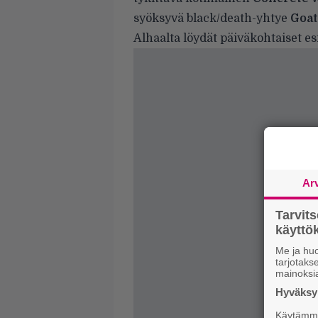
syöksyvä black/death-yhtye
Goa
Alhaalta löydät päiväkohtaiset esi
Ar
Tarvit
käytt
Me ja huo
tarjotak
mainoksi
Hyväksym
Käytämme 