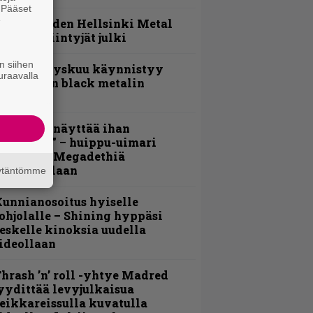
. Pääset
e
Loppuvuoden Hellsinki Metal
ruisen esiintyjät julki
n siihen
Espoon syyskuu käynnistyy
uraavalla
otimaisen black metalin
erkeissä
Mitalini näyttää ihan
lektralta” – huippu-uimari
amittelee Megadethiä
alkinnollaan
äytäntömme
unnianosoitus hyiselle
ohjolalle – Shining hyppäsi
eskelle kinoksia uudella
ideollaan
hrash ’n’ roll -yhtye Madred
yydittää levyjulkaisua
eikkareissulla kuvatulla