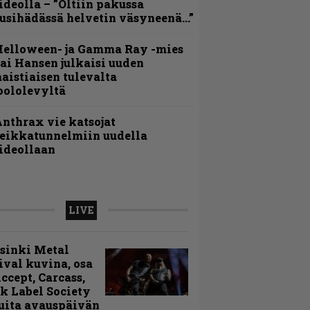
ideolla – ”Oltiin pakussa
usihädässä helvetin väsyneenä…”
Helloween- ja Gamma Ray -mies
ai Hansen julkaisi uuden
aistiaisen tulevalta
oololevyltä
nthrax vie katsojat
eikkatunnelmiin uudella
ideollaan
LIVE
sinki Metal
ival kuvina, osa
Accept, Carcass,
k Label Society
uita avauspäivän