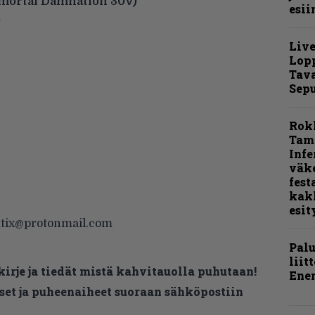
ortal Damnation 30v)
esii
)
Live
Lop
Tava
Sepu
Rok
Tamp
Infe
väk
fest
kak
esit
mtix@protonmail.com
Pal
liit
kirje ja tiedät mistä kahvitauolla puhutaan!
Ene
et ja puheenaiheet suoraan sähköpostiin