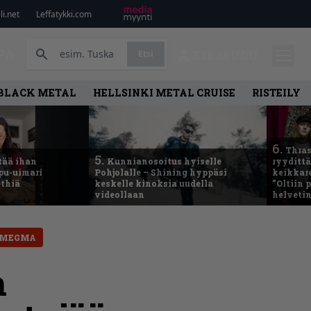
i.net
Leffatykki.com
PA
Etsi
KIRJAUDU
BLACK METAL
HELLSINKI METAL CRUISE
RISTEILY
6.
Thras
5.
tää ihan
Kunnianosoitus hyiselle
ryydittä
ppu-uimari
Pohjolalle – Shining hyppäsi
keikkare
ethiä
keskelle kinoksia uudella
”Oltiin
videollaan
helveti
SMEGMA
n