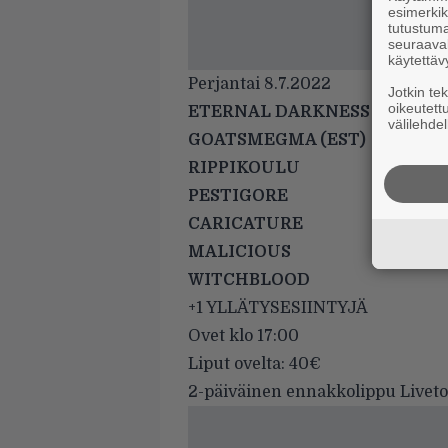
esimerkiks
tutustuma
seuraaval
käytettäv
Perjantai 8.7.2022
Jotkin te
oikeutett
ETERNAL DARKNESS (SWE)
välilehdel
GOATSMEGMA (EST)
RIPPIKOULU
PESTIGORE
CARICATURE
MALICIOUS
WITCHBLOOD
+1 YLLÄTYSESIINTYJÄ
Ovet klo 17:00
Liput ovelta: 40€
2-päiväinen ennakkolippu Liveto