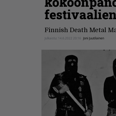
kokoonpanoo
festivaalie
Finnish Death Metal Man
Julkaistu:
14.6.2022 20:16
Joni Juutilainen