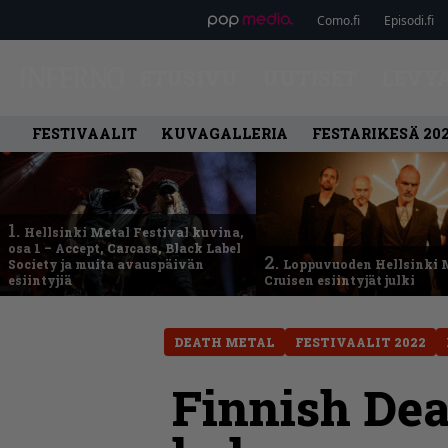
Como.fi
Episodi.fi
ETUSIVU
UUTISET
LEVY
FESTIVAALIT
KUVAGALLERIA
FESTARIKESÄ 20
1.
Hellsinki Metal Festival kuvina,
osa 1 – Accept, Carcass, Black Label
2.
Society ja muita avauspäivän
Loppuvuoden Hellsinki 
esiintyjiä
Cruisen esiintyjät julki
DEATH METAL
FESTIVAALIT 2022
Finnish De