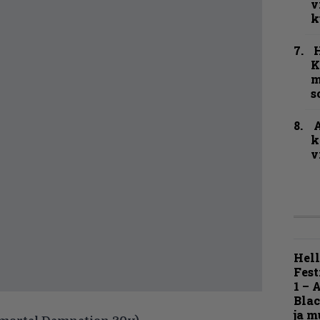
v
k
K
m
s
A
k
v
Hell
Fest
1 – 
Blac
ja m