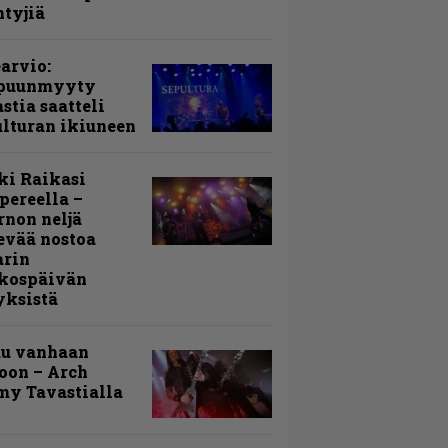
ntyjiä
arvio:
puunmyyty
stia saatteli
lturan ikiuneen
ki Raikasi
ereella –
rnon neljä
evää nostoa
arin
kospäivän
yksistä
uu vanhaan
toon – Arch
my Tavastialla