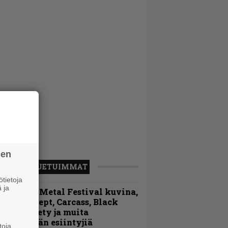
sen
LUETUIMMAT
tietoja
 ja
ellsinki Metal Festival kuvina,
sa 1 – Accept, Carcass, Black
abel Society ja muita
vauspäivän esiintyjiä
toja