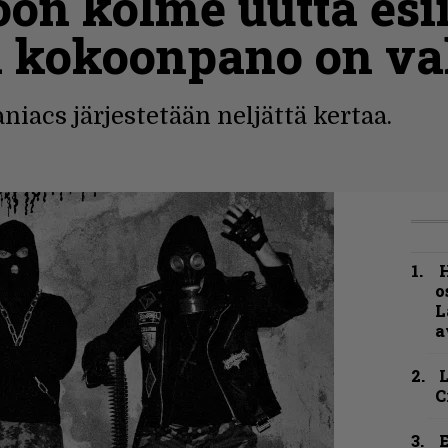
n kolme uutta esii
n kokoonpano on va
iacs järjestetään neljättä kertaa.
H
o
L
a
C