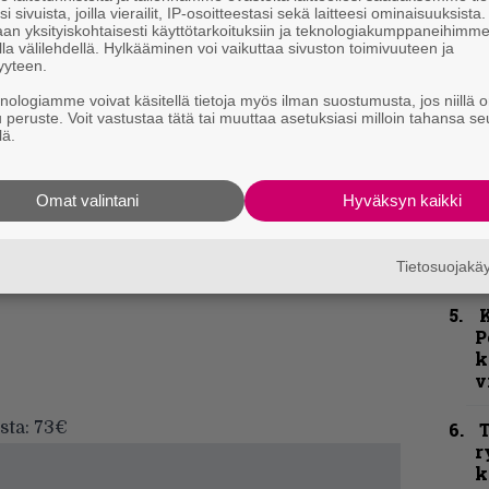
i sivuista, joilla vierailit, IP-osoitteestasi sekä laitteesi ominaisuuksista
an yksityiskohtaisesti käyttötarkoituksiin ja teknologiakumppaneihimm
la välilehdellä. Hylkääminen voi vaikuttaa sivuston toimivuuteen ja
C
yyteen.
knologiamme voivat käsitellä tietoja myös ilman suostumusta, jos niillä o
u peruste. Voit vastustaa tätä tai muuttaa asetuksiasi milloin tahansa se
k
lä.
m
”
Omat valintani
Hyväksyn kaikki
p
j
p
Tietosuojak
K
P
k
v
sta: 73€
T
r
k