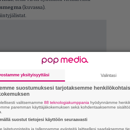
tsmegma
(kuvassa).
intyjälistat.
vostamme yksityisyyttäsi
Valintasi
semme suostumuksesi tarjotaksemme henkilökohtai
ökokemuksen
lellisesti valitsemamme
88 teknologiakumppania
hyödynnämme henkilö
semme paremman käyttäjäkokemuksen sekä kohdentaaksemme sisältöä
H
a.
o
ällä suostut tietojesi käyttöön seuraavasti
L
a
laitetunnisteita ja tallennamme evästeitä laitteellesi saadaksemme tie