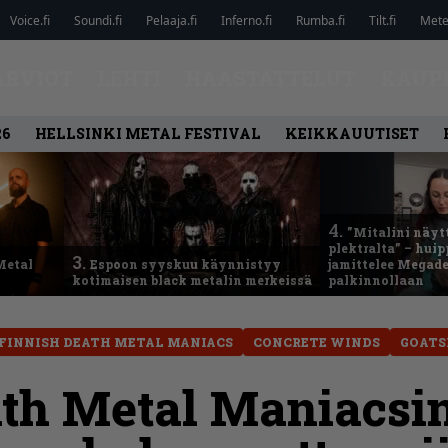
Voice.fi
Soundi.fi
Pelaaja.fi
Inferno.fi
Rumba.fi
Tilt.fi
Metel
ARVIOT
LEHTI
HAASTATTELUT
KAUP
26
HELLSINKI METAL FESTIVAL
KEIKKAUUTISET
4.
”Mitalini näyt
plektralta” – hui
3.
Metal
Espoon syyskuu käynnistyy
jamittelee Megad
kotimaisen black metalin merkeissä
palkinnollaan
FINNISH DEATH METAL MANIACS
CONCRETE WINDS
GOAT
ath Metal Maniacsi