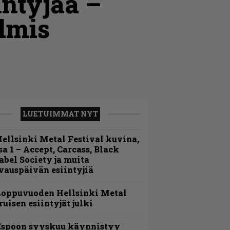
ntyjää –
lmis
LUETUIMMAT NYT
ellsinki Metal Festival kuvina,
sa 1 – Accept, Carcass, Black
abel Society ja muita
vauspäivän esiintyjiä
Loppuvuoden Hellsinki Metal
ruisen esiintyjät julki
Espoon syyskuu käynnistyy