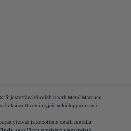
2 järjestettävä Finnish Death Metal Maniacs -
a kaksi uutta esiintyjää, sekä loppuun asti
gästyttävää ja kaoottista death metalia
Winds
, sekä Viron syntisistä viemäreistä