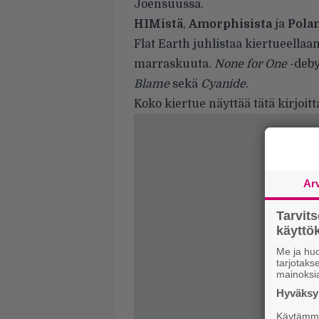
Joensuussa.
HIMistä
,
Amorphisista
ja
Pola
Flat Earth juhlistaa kiertueellaa
marraskuuta.
None for One
-deby
Blame
sekä
Cyanide
.
Koko kiertue näyttää tätä kirjoit
Ar
Tarvit
käytt
Me ja huo
tarjotak
mainoksi
Hyväksym
Käytämme 