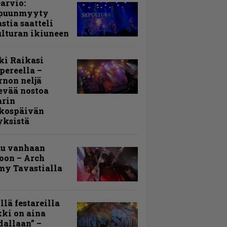
arvio:
puunmyyty
stia saatteli
lturan ikiuneen
ki Raikasi
ereella –
rnon neljä
evää nostoa
arin
kospäivän
yksistä
uu vanhaan
toon – Arch
my Tavastialla
llä festareilla
ki on aina
allaan” –