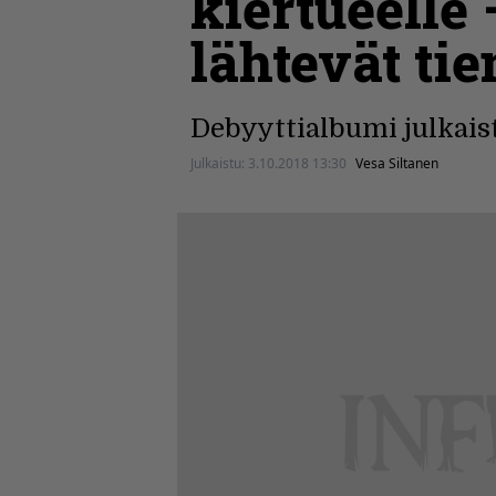
kiertueelle
lähtevät ti
Debyyttialbumi julkais
Julkaistu:
3.10.2018 13:30
Vesa Siltanen