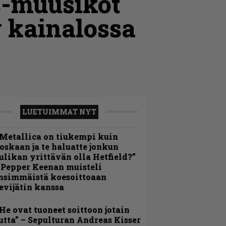
s-muusikot
y kainalossa
LUETUIMMAT NYT
Metallica on tiukempi kuin
oskaan ja te haluatte jonkun
ulikan yrittävän olla Hetfield?”
 Pepper Keenan muisteli
nsimmäistä koesoittoaan
evijätin kanssa
He ovat tuoneet soittoon jotain
utta” – Sepulturan Andreas Kisser