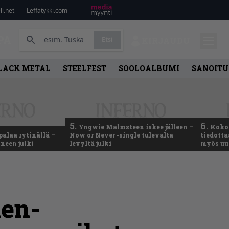
i.net
Leffatykki.com
PA
Etsi
KIRJAUDU
LACK METAL
STEELFEST
SOOLOALBUMI
SANOITU
5.
6.
Yngwie Malmsteen iskee jälleen –
Koko
palaa rytinällä –
Now or Never -single tulevalta
tiedotta
neen julki
levyltä julki
myös uu
men-