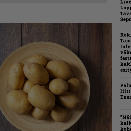
Live
Lop
Tava
Sepu
Rok
Tamp
Infe
väk
fest
kak
esit
Pal
liit
Ene
”Näi
kaik
kohd