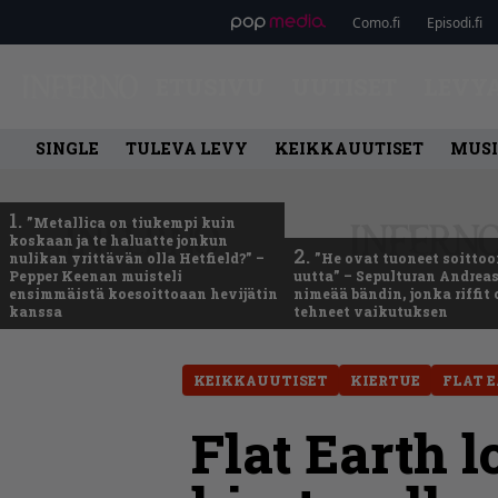
Como.fi
Episodi.fi
ETUSIVU
UUTISET
LEVY
SINGLE
TULEVA LEVY
KEIKKAUUTISET
MUSI
1.
”Metallica on tiukempi kuin
koskaan ja te haluatte jonkun
2.
nulikan yrittävän olla Hetfield?” –
”He ovat tuoneet soittoo
Pepper Keenan muisteli
uutta” – Sepulturan Andreas
ensimmäistä koesoittoaan hevijätin
nimeää bändin, jonka riffit
kanssa
tehneet vaikutuksen
KEIKKAUUTISET
KIERTUE
FLAT 
Flat Earth