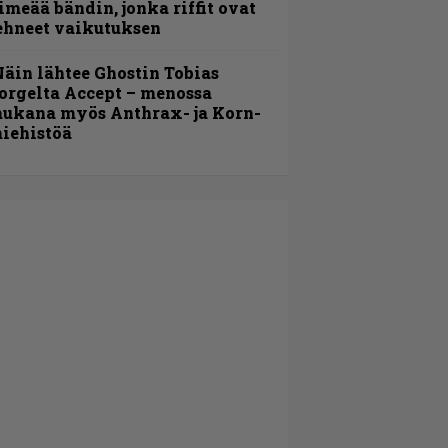
imeää bändin, jonka riffit ovat
ehneet vaikutuksen
äin lähtee Ghostin Tobias
orgelta Accept – menossa
ukana myös Anthrax- ja Korn-
iehistöä