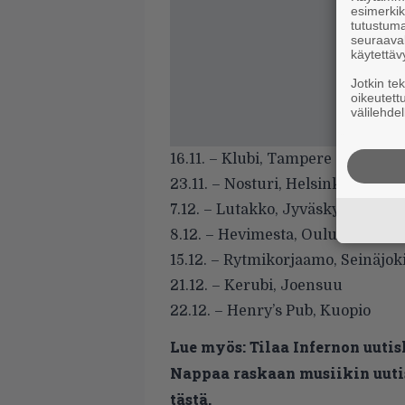
esimerkiks
tutustuma
seuraaval
käytettäv
Jotkin te
oikeutett
välilehdel
16.11. – Klubi, Tampere
23.11. – Nosturi, Helsinki
7.12. – Lutakko, Jyväskylä
8.12. – Hevimesta, Oulu
15.12. – Rytmikorjaamo, Seinäjok
21.12. – Kerubi, Joensuu
22.12. – Henry’s Pub, Kuopio
Lue myös:
Tilaa Infernon uutis
Nappaa raskaan musiikin uutis
tästä.