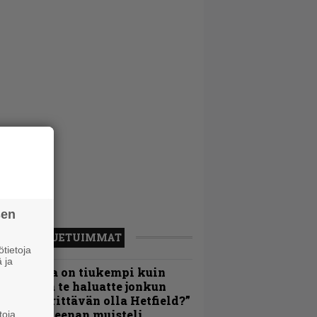
sen
LUETUIMMAT
tietoja
 ja
Metallica on tiukempi kuin
oskaan ja te haluatte jonkun
ulikan yrittävän olla Hetfield?”
 Pepper Keenan muisteli
toja