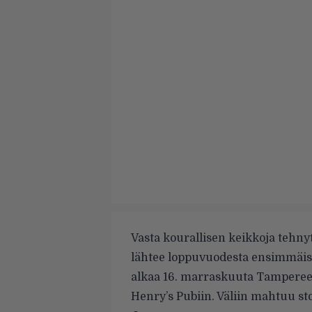
Vasta kourallisen keikkoja tehny
lähtee loppuvuodesta ensimmäis
alkaa 16. marraskuuta Tampereen
Henry’s Pubiin. Väliin mahtuu s