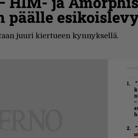
 – HIM- ja Amorphi
en päälle esikoislev
taan juuri kiertueen kynnyksellä.
”
k
n
–
e
h
”
u