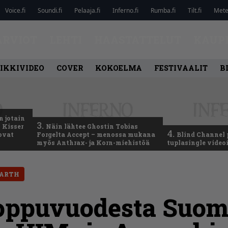
Voice.fi
Soundi.fi
Pelaaja.fi
Inferno.fi
Rumba.fi
Tilt.fi
Metel
ARVIOT
LEHTI
HAASTATTELUT
KAUP
IKKIVIDEO
COVER
KOKOELMA
FESTIVAALIT
B
n jotain
3.
 Kisser
Näin lähtee Ghostin Tobias
4.
 ovat
Forgelta Accept – menossa mukana
Blind Channel 
myös Anthrax- ja Korn-miehistöä
tuplasingle videoi
EARTH
 loppuvuodesta Suo