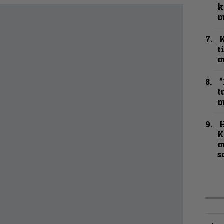
k
m
t
m
”
t
m
K
m
s