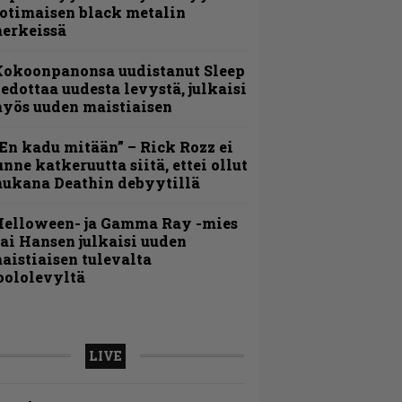
otimaisen black metalin
erkeissä
Kokoonpanonsa uudistanut Sleep
iedottaa uudesta levystä, julkaisi
yös uuden maistiaisen
En kadu mitään” – Rick Rozz ei
unne katkeruutta siitä, ettei ollut
ukana Deathin debyytillä
Helloween- ja Gamma Ray -mies
ai Hansen julkaisi uuden
aistiaisen tulevalta
oololevyltä
LIVE