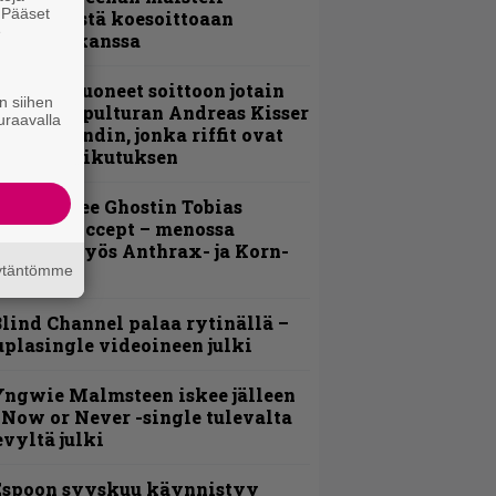
. Pääset
nsimmäistä koesoittoaan
e
evijätin kanssa
He ovat tuoneet soittoon jotain
n siihen
utta” – Sepulturan Andreas Kisser
uraavalla
imeää bändin, jonka riffit ovat
ehneet vaikutuksen
äin lähtee Ghostin Tobias
orgelta Accept – menossa
ukana myös Anthrax- ja Korn-
äytäntömme
iehistöä
lind Channel palaa rytinällä –
uplasingle videoineen julki
ngwie Malmsteen iskee jälleen
 Now or Never -single tulevalta
evyltä julki
Espoon syyskuu käynnistyy