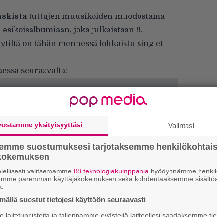
nskista
tuttujen muusikoiden muodostama
n esikoisalbumiaan, joka julkaistaan 9.
ytiltä on tähän mennessä lohkaistu singlet
taessa seuraavalta:
vostamme yksityisyyttäsi
Valintasi
semme suostumuksesi tarjotaksemme henkilökohtai
ökokemuksen
lellisesti valitsemamme
88 teknologiakumppania
hyödynnämme henkilö
semme paremman käyttäjäkokemuksen sekä kohdentaaksemme sisältöä
”
a.
k
ällä suostut tietojesi käyttöön seuraavasti
n
–
laitetunnisteita ja tallennamme evästeitä laitteellesi saadaksemme tie