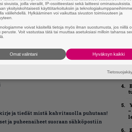
i sivuista, joilla vierailit, IP-osoitteestasi sekä laitteesi ominaisuuksista
e
an yksityiskohtaisesti käyttötarkoituksiin ja teknologiakumppaneihimm
h
la välilehdellä. Hylkääminen voi vaikuttaa sivuston toimivuuteen ja
yyteen.
”
knologiamme voivat käsitellä tietoja myös ilman suostumusta, jos niillä o
u
u peruste. Voit vastustaa tätä tai muuttaa asetuksiasi milloin tahansa se
n
lä.
t
Omat valintani
Hyväksyn kaikki
N
F
m
Tietosuojak
m
i
B
t
Y
–
kirje ja tiedät mistä kahvitauolla puhutaan!
l
et ja puheenaiheet suoraan sähköpostiin